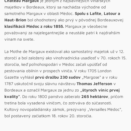
Château Margaux
je jedným z najslávnejších vinárskych
majetkov v Bordeaux, ktorý sa nachádza východne od
samotného Margaux v oblasti Médoc.
Spolu s Lafite, Latour a
Haut-Brion
bol ohodnotený ako prvý v pôvodnej Bordeauxovej
klasifikácii Médoc z roku 1855.
Margaux je všeobecne
považovaný za najelegantnejšie a neustále patrí k najdrahším
vínam na svete.
La Mothe de Margaux existoval ako samostatný majetok už v 12.
storočí a bol založený ako vinohradnícka usadlosť v 70. rokoch 15.
storočia, keď poľnohospodári v Médoc začali upúšťať od
pestovania obilnín v prospech viniča. V roku 1705 London
Gazette vyhlásil
prvú dražbu 230 sudov
„Margose“ a v roku
1787 uskutočnil svoju slávnu návštevu
Thomas Jefferson
v
Bordeaux a označil Margaux za jednu zo
„štyroch viníc prvej
kvality“
. Do roku 1800 panstvo zaberalo
265 hektárov
, pričom
tretina bola vysadená viničom, čo zotrváva do súčasnosti.
Kultový novopaládiánsky zámok, prezývaný „Versailles Médoc“,
bol postavený začiatkom 18. rokov 20. storočia.