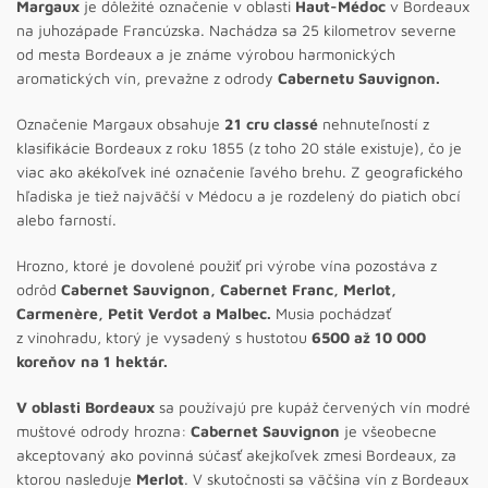
Margaux
je dôležité označenie v oblasti
Haut-Médoc
v Bordeaux
na juhozápade Francúzska. Nachádza sa 25 kilometrov severne
od mesta Bordeaux a je známe výrobou harmonických
aromatických vín, prevažne z odrody
Cabernetu Sauvignon.
Označenie Margaux obsahuje
21 cru classé
nehnuteľností z
klasifikácie Bordeaux z roku 1855 (z toho 20 stále existuje), čo je
viac ako akékoľvek iné označenie ľavého brehu. Z geografického
hľadiska je tiež najväčší v Médocu a je rozdelený do piatich obcí
alebo farností.
Hrozno, ktoré je dovolené použiť pri výrobe vína pozostáva z
odrôd
Cabernet Sauvignon, Cabernet Franc, Merlot,
Carmenère, Petit Verdot a Malbec.
Musia pochádzať
z vinohradu, ktorý je vysadený s hustotou
6500 až 10 000
koreňov na 1 hektár.
V oblasti Bordeaux
sa používajú pre kupáž červených vín modré
muštové odrody hrozna:
Cabernet Sauvignon
je všeobecne
akceptovaný ako povinná súčasť akejkoľvek zmesi Bordeaux, za
ktorou nasleduje
Merlot
. V skutočnosti sa väčšina vín z Bordeaux