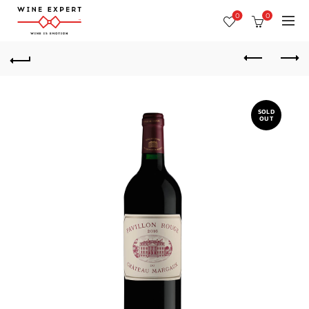
0
0
SOLD
OUT