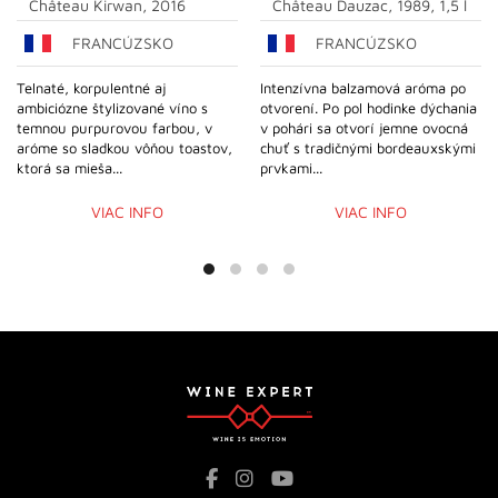
Château Kirwan, 2016
Château Dauzac, 1989, 1,5 l
FRANCÚZSKO
FRANCÚZSKO
Telnaté, korpulentné aj
Intenzívna balzamová aróma po
ambiciózne štylizované víno s
otvorení. Po pol hodinke dýchania
temnou purpurovou farbou, v
v pohári sa otvorí jemne ovocná
aróme so sladkou vôňou toastov,
chuť s tradičnými bordeauxskými
ktorá sa mieša...
prvkami...
VIAC INFO
VIAC INFO