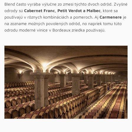
Blend často vyrába výlučne zo zmesi týchto dvoch odrôd. Zvyšné
odrody sú
Cabernet Franc, Petit Verdot a Malbec
, ktoré sa
používajú v rôznych kombináciách a pomeroch. Aj
Carmenere
je
na zozname možných povolených odrôd, no napriek tomu túto
odrodu moderné vinice v Bordeaux zriedka používajú.