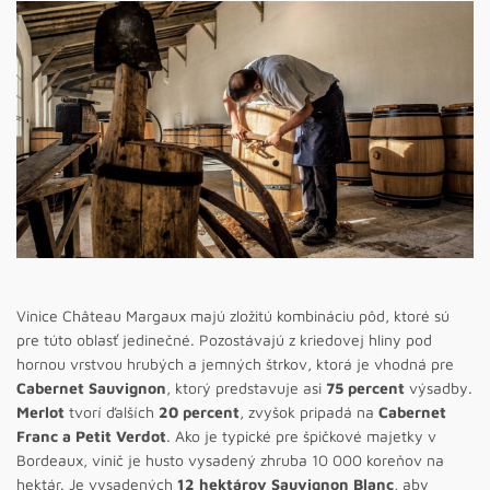
Vinice Château Margaux majú zložitú kombináciu pôd, ktoré sú
pre túto oblasť jedinečné. Pozostávajú z kriedovej hliny pod
hornou vrstvou hrubých a jemných štrkov, ktorá je vhodná pre
Cabernet Sauvignon
, ktorý predstavuje asi
75 percent
výsadby.
Merlot
tvorí ďalších
20 percent
, zvyšok pripadá na
Cabernet
Franc a Petit Verdot
. Ako je typické pre špičkové majetky v
Bordeaux, vinič je husto vysadený zhruba 10 000 koreňov na
hektár. Je vysadených
12 hektárov Sauvignon Blanc
, aby