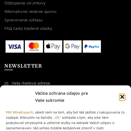
Odstúpenie od zmluvy
Alternatívne riešenie sporov
Spravovanie súhlasu
FAQ často kladené otázky
NEWSLETTER
Väčšia ochrana údajov pre
Vaše súkromie
Milí WineExperti
, záleží nám na tom, aby bol Váš zážitok z nakupovania čo
najlepší. Kliknutím na tlačidlo
„Ok“
súhlasíte s tým, aby sme Vám
O NÁS
poskytovali zmysluplné a užitočné služby na základe Vašich údajov o
zaznamenávaní. Váš súhlas môžete kedykoľvek zmeniť v časti