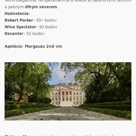
a pekným
dlhým záverom
.
Hodnotenia:
Robert Parker:
93+ bodov
Wine Spectator:
93 bodov
Decanter:
92 bodov
Apelácia: Margauax 2nd vin