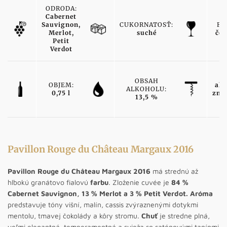
ODRODA:
Cabernet
Sauvignon,
CUKORNATOSŤ:
FA
Merlot,
suché
čer
Petit
Verdot
T
OBSAH
OBJEM:
ako
ALKOHOLU:
0,75 l
zna
13,5 %
v
Pavillon Rouge du Château Margaux 2016
Pavillon Rouge du Château Margaux 2016
má strednú až
hlbokú granátovo fialovú
farbu
. Zloženie cuvée je
84 %
Cabernet Sauvignon, 13 % Merlot a 3 % Petit Verdot.
Aróma
predstavuje tóny višní, malín, cassis zvýraznenými dotykmi
mentolu, tmavej čokolády a kôry stromu.
Chuť
je stredne plná,
veľmi elegantná, temperamentná a svieža so saténovými tanínmi