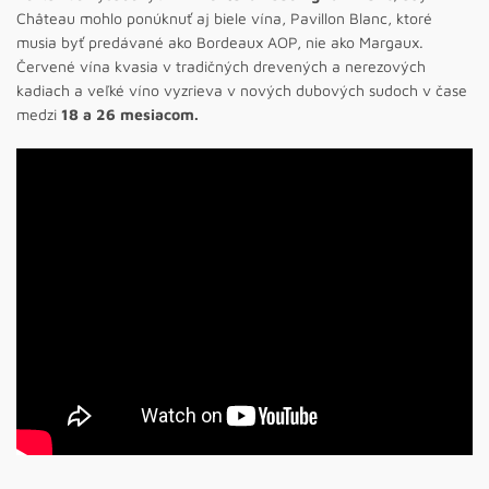
Château mohlo ponúknuť aj biele vína, Pavillon Blanc, ktoré
musia byť predávané ako Bordeaux AOP, nie ako Margaux.
Červené vína kvasia v tradičných drevených a nerezových
kadiach a veľké víno vyzrieva v nových dubových sudoch v čase
medzi
18 a 26 mesiacom.