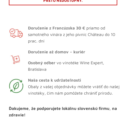
PRETO NEDOSTUPNÝ.
Doručenie z Francúzska 30 €
priamo od
samotného vinára z jeho pivníc Château do 10
prac. dní
Doručenie až domov – kuriér
Osobný odber
vo vínotéke Wine Expert,
Bratislava
Naša cesta k udržateľnosti
Obaly z vašej objednávky môžete vrátiť do našej
vínotéky, čím nám pomôžete chrániť prírodu.
Ďakujeme, že podporujete lokálnu slovenskú firmu, na
zdravie!