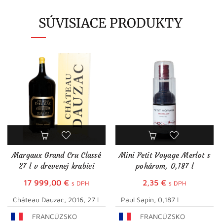
SÚVISIACE PRODUKTY
Margaux Grand Cru Classé
Mini Petit Voyage Merlot s
27 l v drevenej krabici
pohárom, 0,187 l
17 999,00
€
2,35
€
s DPH
s DPH
Château Dauzac, 2016, 27 l
Paul Sapin, 0,187 l
FRANCÚZSKO
FRANCÚZSKO