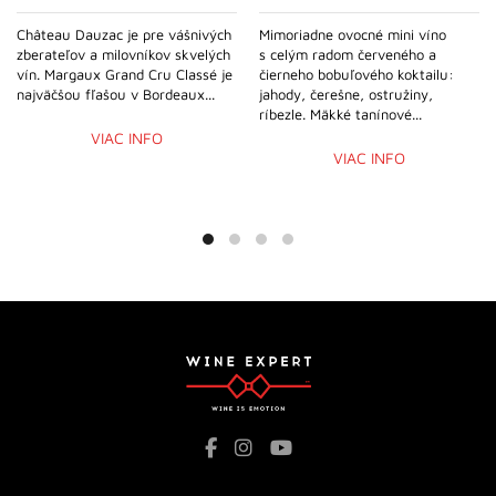
Château Dauzac je pre vášnivých
Mimoriadne ovocné mini víno
zberateľov a milovníkov skvelých
s celým radom červeného a
vín. Margaux Grand Cru Classé je
čierneho bobuľového koktailu:
najväčšou fľašou v Bordeaux...
jahody, čerešne, ostružiny,
ríbezle. Mäkké tanínové...
VIAC INFO
VIAC INFO