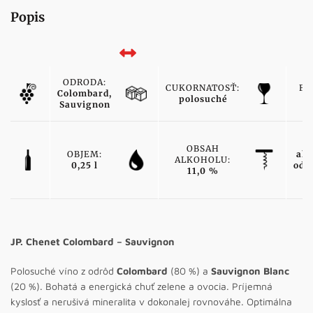
Popis
ODRODA:
CUKORNATOSŤ:
FA
Colombard,
polosuché
bi
Sauvignon
T
OBSAH
OBJEM:
ako
ALKOHOLU:
0,25 l
odr
11,0 %
v
JP. Chenet Colombard – Sauvignon
Polosuché víno z odrôd
Colombard
(80 %) a
Sauvignon Blanc
(20 %). Bohatá a energická chuť zelene a ovocia. Príjemná
kyslosť a nerušivá mineralita v dokonalej rovnováhe. Optimálna