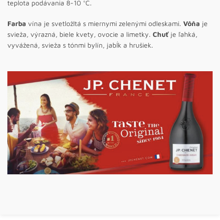
teplota podávania 8-10 °C.
Farba
vína je svetložltá s miernymi zelenými odleskami.
Vôňa
je
svieža, výrazná, biele kvety, ovocie a limetky.
Chuť
je ľahká,
vyvážená, svieža s tónmi bylín, jabĺk a hrušiek.