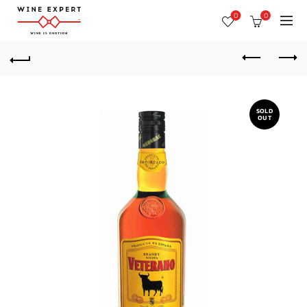
0
0
SOLD
OUT