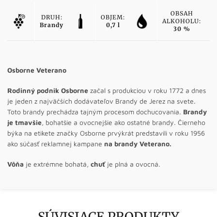
OBSAH
DRUH:
OBJEM:
ALKOHOLU:
Brandy
0,7 l
30 %
Osborne Veterano
Rodinný podnik Osborne
začal s produkciou v roku 1772 a dnes
je jeden z najväčších dodávateľov Brandy de Jerez na svete.
Toto brandy prechádza tajným procesom dochucovania.
Brandy
je tmavšie
, bohatšie a ovocnejšie ako ostatné brandy. Čierneho
býka na etikete značky Osborne prvýkrát predstavili v roku 1956
ako súčasť reklamnej kampane
na brandy Veterano.
Vôňa
je extrémne bohatá,
chuť
je plná a ovocná.
SÚVISIACE PRODUKTY