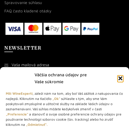
Spravovanie súhlasu
FAQ často kladené otázky
NEWSLETTER
Väčšia ochrana údajov pre
Vaše súkromie
Milí WineExperti
, záleží nám na tom, aby bol Váš zážitok z nakupovania čo
najlepší. Kliknutím na tlačidlo
„Ok“
súhlasíte s tým, aby sme Vám
O NÁS
poskytovali zmysluplné a užitočné služby na základe Vašich údajov o
zaznamenávaní. Váš súhlas môžete kedykoľvek zmeniť v časti
STORE – obchod s vínom a destilátmi od roku 2010. Na našej
„Preferencie“
a stanoviť si svoje osobné preferencie ochrany údajov pre
používanie technológií súborov cookie (tzv. tracking) alebo ho zrušiť
webovej stránke predávame viac ako 1000+ značkových
kliknutím na
„Odmietnuť“.
produktov.