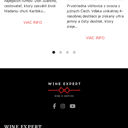
najlepších rumov. Don Juancho,
cestovateľ, ktorý zasvätil život
Prvotriedna višňovice z ovocia z
hľadaniu chutí Karibiku...
južných Čiech. Vďaka unikátnej 4-
násobnej destilácii je získaný ultra
jemný a čistý destilát, ktorý
VIAC INFO
zreje...
VIAC INFO
WINE EXPERT