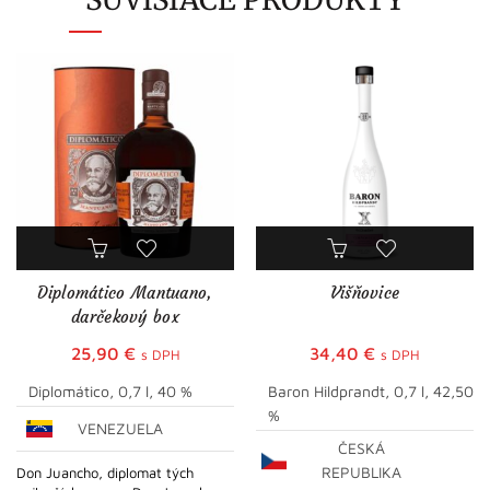
Diplomático Mantuano,
Višňovice
darčekový box
25,90
€
34,40
€
s DPH
s DPH
Diplomático, 0,7 l, 40 %
Baron Hildprandt, 0,7 l, 42,50
%
VENEZUELA
ČESKÁ
REPUBLIKA
Don Juancho, diplomat tých