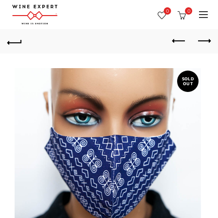
0
0
SOLD
OUT