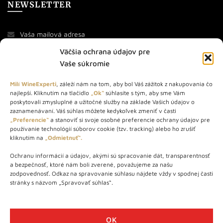
NEWSLETTER
Väčšia ochrana údajov pre
Vaše súkromie
Milí WineExperti
, záleží nám na tom, aby bol Váš zážitok z nakupovania čo
najlepší. Kliknutím na tlačidlo
„Ok“
súhlasíte s tým, aby sme Vám
O NÁS
poskytovali zmysluplné a užitočné služby na základe Vašich údajov o
zaznamenávaní. Váš súhlas môžete kedykoľvek zmeniť v časti
STORE – obchod s vínom a destilátmi od roku 2010. Na našej
„Preferencie“
a stanoviť si svoje osobné preferencie ochrany údajov pre
používanie technológií súborov cookie (tzv. tracking) alebo ho zrušiť
webovej stránke predávame viac ako 1000+ značkových
kliknutím na
„Odmietnuť“.
produktov.
Ochranu informácií a údajov, akými sú spracovanie dát, transparentnosť
Info tel.: +421 917 779 888
a bezpečnosť, ktoré nám boli zverené, považujeme za našu
Vínotéka: +421 917 888 879
zodpovednosť. Odkaz na spravovanie súhlasu nájdete vždy v spodnej časti
stránky s názvom „Spravovať súhlas“.
Vínotéka: Bratislavská 49/B, Bratislava 841 06
Centrála: Na vrátkach 1/N, Bratislava 841 01
OK