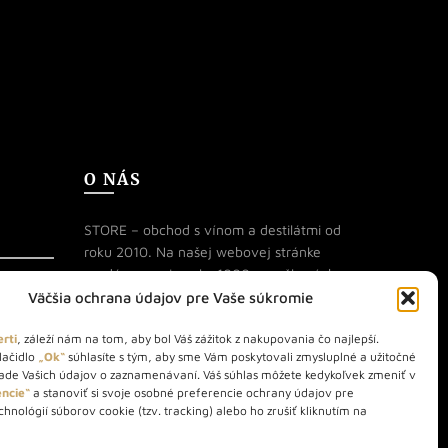
O NÁS
STORE – obchod s vínom a destilátmi od
roku 2010. Na našej webovej stránke
predávame viac ako 1000+ značkových
produktov.
Väčšia ochrana údajov pre Vaše súkromie
Info tel.: +421 917 779 888
rti
, záleží nám na tom, aby bol Váš zážitok z nakupovania čo najlepší.
lačidlo
„Ok“
súhlasíte s tým, aby sme Vám poskytovali zmysluplné a užitočné
Vínotéka: +421 917 888 879
lade Vašich údajov o zaznamenávaní. Váš súhlas môžete kedykoľvek zmeniť v
Vínotéka: Bratislavská 49/B,
ncie“
a stanoviť si svoje osobné preferencie ochrany údajov pre
hnológií súborov cookie (tzv. tracking) alebo ho zrušiť kliknutím na
Bratislava 841 06
Centrála: Na vrátkach 1/N, Bratislava