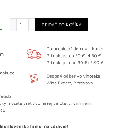
množstvo MINI Naud VS 0,05 l
PRIDAŤ DO KOŠÍKA
Doručenie až domov – kuriér
ám
Pri nákupe do 30 €: 4,80 €
Pri nákupe nad 30 €: 3,90 €
 nákupe
Osobný odber
vo vínotéke
Wine Expert, Bratislava
ľnosti
vky môžete vrátiť do našej vínotéky, čím nám
odu.
lnu slovenskú firmu, na zdravie!