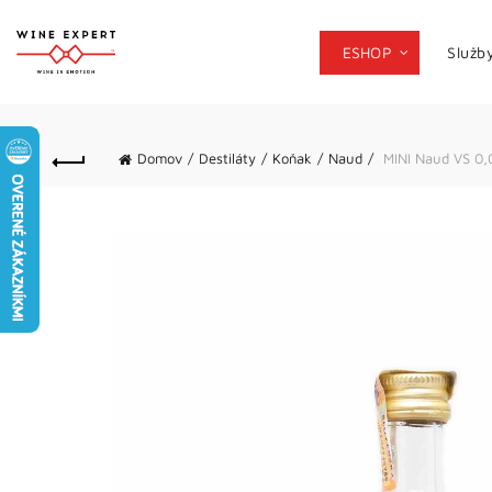
ESHOP
Služb
Domov
Destiláty
Koňak
Naud
MINI Naud VS 0,0