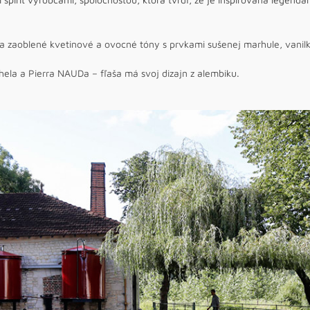
íja zaoblené kvetinové a ovocné tóny s prvkami sušenej marhule, vani
hela a Pierra NAUDa – fľaša má svoj dizajn z alembiku.