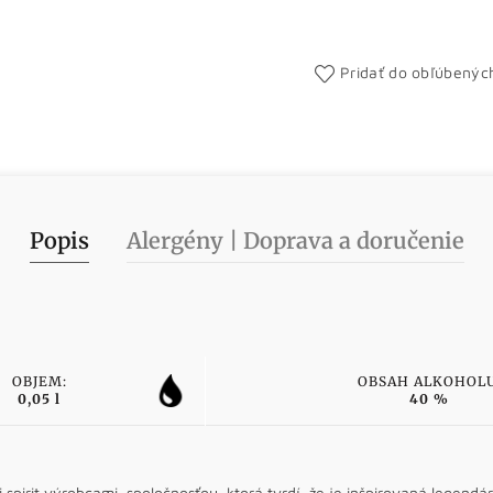
Pridať do obľúbenýc
Popis
Alergény | Doprava a doručenie
OBJEM:
OBSAH ALKOHOLU
0,05 l
40 %
 spirit výrobcami, spoločnosťou, ktorá tvrdí, že je inšpirovaná lege