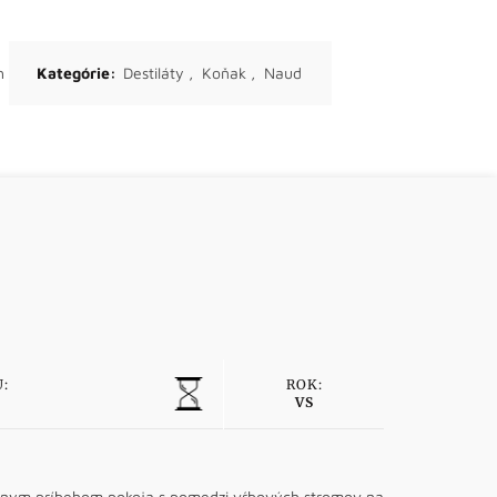
h
Kategórie:
Destiláty
,
Koňak
,
Naud
:
ROK:
VS
ndárnym príbehom pokoja s pomedzi vŕbových stromov na