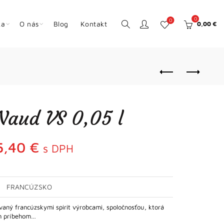
0
0
ka
O nás
Blog
Kontakt
0,00
€
Naud VS 0,05 l
5,40
€
s DPH
FRANCÚZSKO
vaný francúzskymi spirit výrobcami, spoločnosťou, ktorá
ym príbehom…