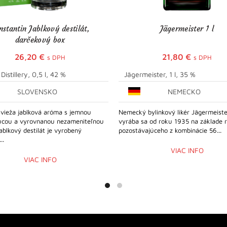
nstantin Jablkový destilát,
Jägermeister 1 l
darčekový box
26,20
€
21,80
€
s DPH
s DPH
istillery, 0,5 l, 42 %
Jägermeister, 1 l, 35 %
SLOVENSKO
NEMECKO
vieža jablková aróma s jemnou
Nemecký bylinkový likér Jägermeiste
júcou a vyrovnanou nezameniteľnou
vyrába sa od roku 1935 na základe 
ablkový destilát je vyrobený
pozostávajúceho z kombinácie 56...
..
VIAC INFO
VIAC INFO