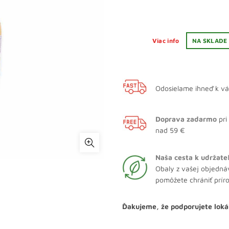
Viac info
NA SKLADE
Odosielame ihneď k v
Doprava zadarmo
pri
nad 59 €
Naša cesta k udržate
Obaly z vašej objedná
pomôžete chrániť prír
Ďakujeme, že podporujete loká