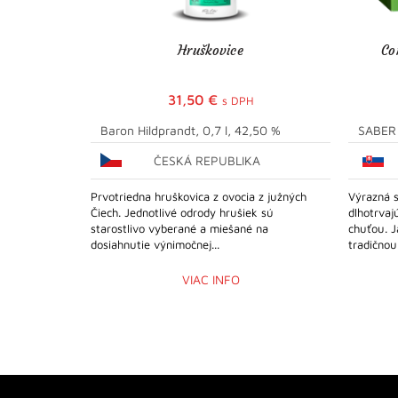
Hruškovice
Co
31,50
€
s DPH
Baron Hildprandt, 0,7 l, 42,50 %
SABER D
ČESKÁ REPUBLIKA
Prvotriedna hruškovica z ovocia z južných
Výrazná s
Čiech. Jednotlivé odrody hrušiek sú
dlhotrva
starostlivo vyberané a miešané na
chuťou. J
dosiahnutie výnimočnej...
tradičnou.
VIAC INFO