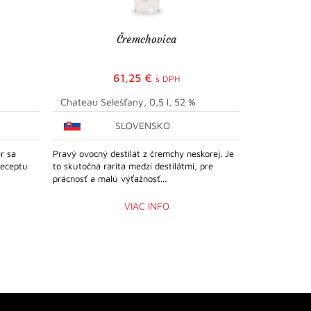
Čremchovica
El R
61,25
€
s DPH
Chateau Selešťany, 0,5 l, 52 %
El Ron Proh
SLOVENSKO
r sa
Pravý ovocný destilát z čremchy neskorej. Je
Prohibido El 
receptu
to skutočná rarita medzi destilátmi, pre
znamená "zaká
prácnosť a malú výťažnosť...
druh rumu, kt
VIAC INFO