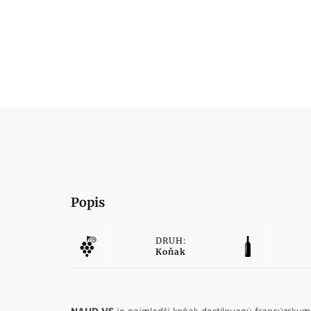
Popis
DRUH:
Koňak
NAUD VS
je najmladší koňak destilovaný francúzskymi