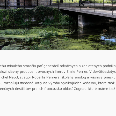
ehu minulého storočia päť generácií odvážnych a zanietených podnikateľ
aložil slávny producent ovocných likérov Emile Perrier. V deväťdesiaty
ichel Naud, švagor Roberta Perriera, školený enológ a vášnivý priesku
u rozpaľujú medené kotly na výrobu vynikajúcich koňakov, ktoré môžu 
enčných destilátov pre ich francúzsku oblasť Cognac, ktoré máme tiež