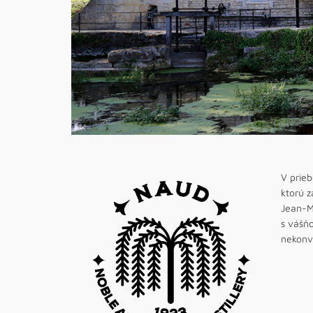
V prieb
ktorú z
Jean-M
s vášňo
nekonv