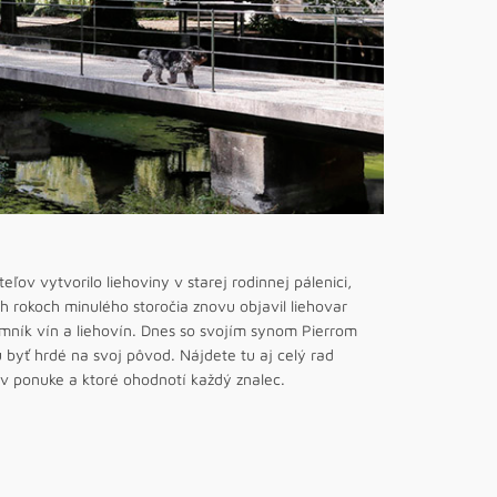
ov vytvorilo liehoviny v starej rodinnej pálenici,
ch rokoch minulého storočia znovu objavil liehovar
mník vín a liehovín. Dnes so svojím synom Pierrom
byť hrdé na svoj pôvod. Nájdete tu aj celý rad
 v ponuke a ktoré ohodnotí každý znalec.