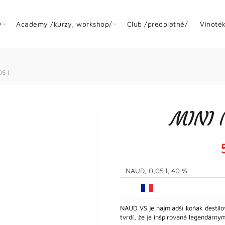
y
Academy /kurzy, workshop/
Club /predplatné/
Vinoté
5 l
MINI 
NAUD, 0,05 l, 40 %
NAUD VS je najmladší koňak destilo
tvrdí, že je inšpirovaná legendárn