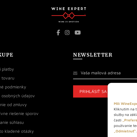
KUPE
NEWSLETTER
 platby
 tovaru
né podmienky
 osobných údajov
Milí WineExpe
nie od zmluvy
Kliknutím na t
ívne riešenie sporov
služby na zák
časti
„Prefere
anie súhlasu
používanie tec
to kladené otázky
„Odmietnuť“.