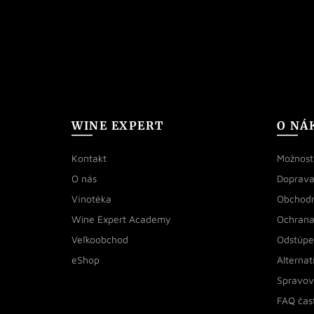
WINE EXPERT
O NÁ
Kontakt
Možnosti
O nás
Doprava
Vínotéka
Obchod
Wine Expert Academy
Ochrana
Veľkoobchod
Odstúpe
eShop
Alternat
Spravov
FAQ čas