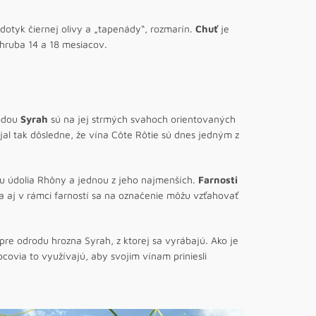
 dotyk čiernej olivy a „tapenády“, rozmarín.
Chuť
je
zhruba 14 a 18 mesiacov.
rodou
Syrah
sú na jej strmých svahoch orientovaných
jal tak dôsledne, že vína Côte Rôtie sú dnes jedným z
ou údolia Rhôny a jednou z jeho najmenších.
Farnosti
ca aj v rámci farností sa na označenie môžu vzťahovať
re odrodu hrozna Syrah, z ktorej sa vyrábajú. Ako je
covia to využívajú, aby svojim vínam priniesli