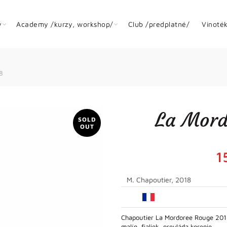
y
Academy /kurzy, workshop/
Club /predplatné/
Vinoté
8
La Mord
SOLD
OUT
1
M. Chapoutier, 2018
Chapoutier La Mordoree Rouge 2018
malín, fialiek, prevláda korenie…