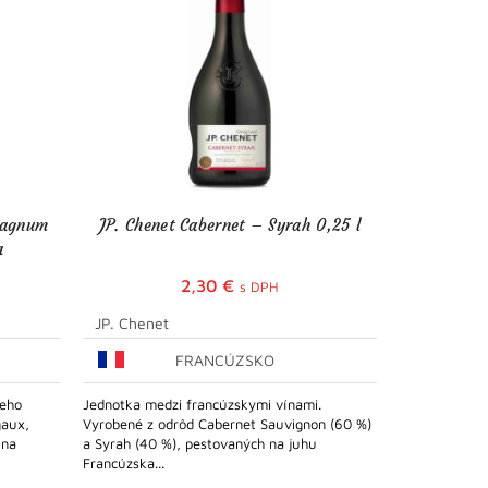
Magnum
JP. Chenet Cabernet – Syrah 0,25 l
JP. Chen
a
2,30
€
s DPH
JP. Chenet
JP. Chenet
FRANCÚZSKO
ceho
Jednotka medzi francúzskymi vínami.
Polosuché vín
gaux,
Vyrobené z odrôd Cabernet Sauvignon (60 %)
Sauvignon Bla
 na
a Syrah (40 %), pestovaných na juhu
chuť zelene a 
Francúzska...
nerušivá...