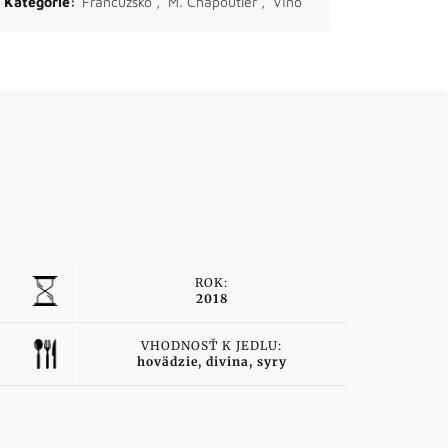
Kategórie:
Francúzsko
,
M. Chapoutier
,
Víno
ROK:
2018
VHODNOSŤ K JEDLU:
hovädzie, divina, syry