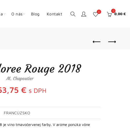
0
0
ka
O nás
Blog
Kontakt
0,00
€
oree Rouge 2018
M. Chapoutier
53,75
€
s DPH
FRANCÚZSKO
 je víno tmavočervenej farby. V aróme ponúka vône