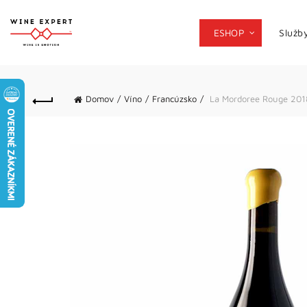
ESHOP
Služb
Domov
Víno
Francúzsko
La Mordoree Rouge 201