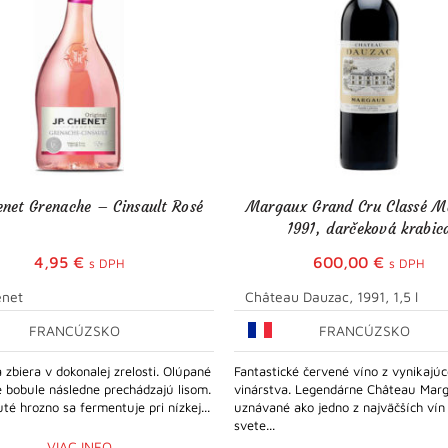
enet Grenache – Cinsault Rosé
Margaux Grand Cru Classé 
1991, darčeková krabic
4,95
€
600,00
€
s DPH
s DPH
enet
Château Dauzac, 1991, 1,5 l
FRANCÚZSKO
FRANCÚZSKO
 zbiera v dokonalej zrelosti. Olúpané
Fantastické červené víno z vynikajú
 bobule následne prechádzajú lisom.
vinárstva. Legendárne Château Mar
té hrozno sa fermentuje pri nízkej...
uznávané ako jedno z najväčších vín
svete...
VIAC INFO