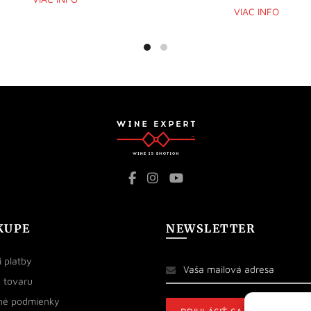
VIAC INFO
KUPE
NEWSLETTER
 platby
 tovaru
né podmienky