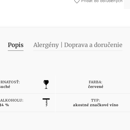
Pridať do obľúbených
Popis
Alergény | Doprava a doručenie
RNATOSŤ:
FARBA:
suché
červené
 ALKOHOLU:
TYP:
14 %
akostné značkové víno