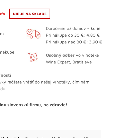
info
NIE JE NA SKLADE
Doručenie až domov – kuriér
ám
Pri nákupe do 30 €: 4,80 €
Pri nákupe nad 30 €: 3,90 €
 nákupe
Osobný odber
vo vínotéke
Wine Expert, Bratislava
ľnosti
vky môžete vrátiť do našej vínotéky, čím nám
odu.
lnu slovenskú firmu, na zdravie!