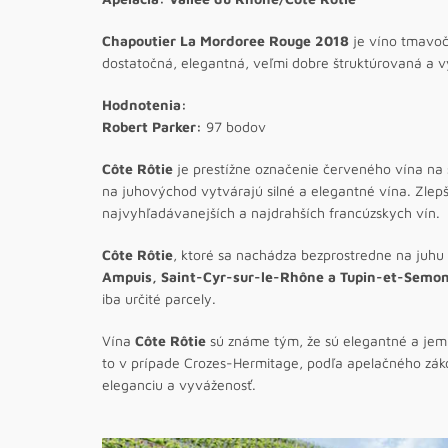
Chapoutier La Mordoree Rouge 2018
je víno tmavo
dostatočná, elegantná, veľmi dobre štruktúrovaná a v
Hodnotenia:
Robert Parker:
97 bodov
Côte Rôtie
je prestížne označenie červeného vína na s
na juhovýchod vytvárajú silné a elegantné vína. Zlepše
najvyhľadávanejších a najdrahších francúzskych vín.
Côte Rôtie
, ktoré sa nachádza bezprostredne na juh
Ampuis, Saint-Cyr-sur-le-Rhône a Tupin-et-Semo
iba určité parcely.
Vína
Côte Rôtie
sú známe tým, že sú elegantné a jemne
to v prípade Crozes-Hermitage, podľa apelačného zák
eleganciu a vyváženosť.