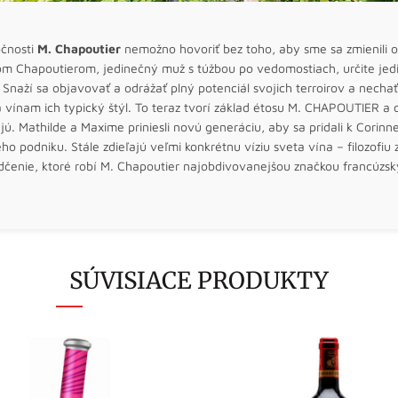
očnosti
M. Chapoutier
nemožno hovoriť bez toho, aby sme sa zmienili o 
om Chapoutierom, jedinečný muž s túžbou po vedomostiach, určite jed
. Snaží sa objavovať a odrážať plný potenciál svojich terroirov a necha
vínam ich typický štýl. To teraz tvorí základ étosu M. CHAPOUTIER a ce
ú. Mathilde a Maxime priniesli novú generáciu, aby sa pridali k Corinne
ho podniku. Stále zdieľajú veľmi konkrétnu víziu sveta vína – filozofiu 
dčenie, ktoré robí M. Chapoutier najobdivovanejšou značkou francúzsk
SÚVISIACE PRODUKTY