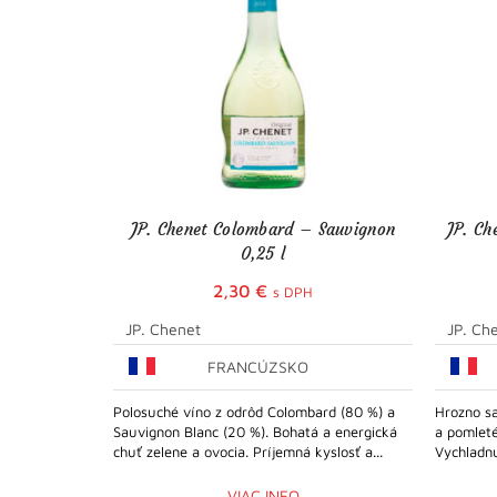
JP. Chenet Colombard – Sauvignon
JP. Ch
0,25 l
2,30
€
s DPH
JP. Chenet
JP. Ch
FRANCÚZSKO
Polosuché víno z odrôd Colombard (80 %) a
Hrozno sa
Sauvignon Blanc (20 %). Bohatá a energická
a pomleté
chuť zelene a ovocia. Príjemná kyslosť a...
Vychladnu
VIAC INFO