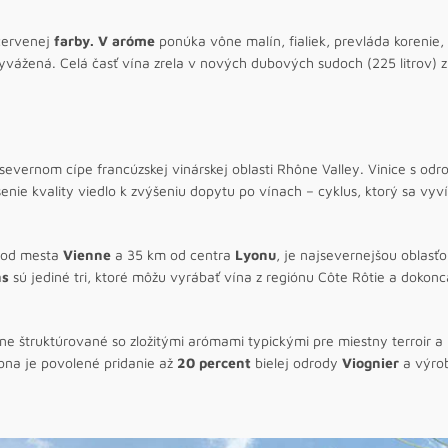
červenej
farby. V aróme
ponúka vône malín, fialiek, prevláda korenie,
yvážená. Celá časť vína zrela v nových dubových sudoch (225 litrov) 
evernom cípe francúzskej vinárskej oblasti Rhône Valley. Vinice s od
nie kvality viedlo k zvýšeniu dopytu po vínach – cyklus, ktorý sa vyví
u od mesta
Vienne
a 35 km od centra
Lyonu
, je najsevernejšou oblasť
ns
sú jediné tri, ktoré môžu vyrábať vína z regiónu Côte Rôtie a dokon
 štruktúrované so zložitými arómami typickými pre miestny terroir a p
ona je povolené pridanie až
20 percent
bielej odrody
Viognier
a výrob