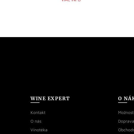
WINE EXPERT
O NÁ
Kontakt
Možnosti
O nás
Doprava
Vínotéka
Obchod