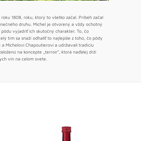
roku 1808, roku, ktorý to všetko začal. Príbeh začal
inečného druhu. Michel je otvorený a vždy ochotný
ť pôdu vyjadriť ich skutočný charakter. To, čo
lý tím sa snaží odhaliť to najlepšie z toho, čo pôdy
 a Michelovi Chapoutierovi a udržiavali tradíciu
založenú na koncepte „terroir“, ktorá naďalej drží
ych vín na celom svete.