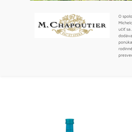
O spol
Michel
učiť sa
dodáva 
ponúkaj
rodinné
presve