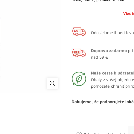
Viac 
Odosielame ihneď k v
Doprava zadarmo
pri
nad 59 €
Naša cesta k udržate
Obaly z vašej objedná
pomôžete chrániť prír
Ďakujeme, že podporujete loká