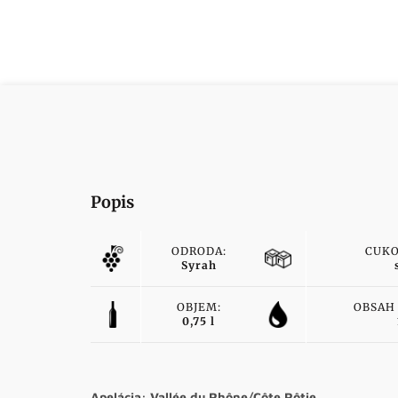
Popis
ODRODA:
CUKO
Syrah
OBJEM:
OBSAH
0,75 l
Apelácia: Vallée du Rhône/Côte Rôtie