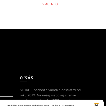
VIAC INFO
O NÁS
STORE – obchod s vínom a destilátmi od
roku 2010. Na našej webovej stránke
predávame viac ako 1000+ značkových
produktov.
Väčšia ochrana údajov pre Vaše súkromie