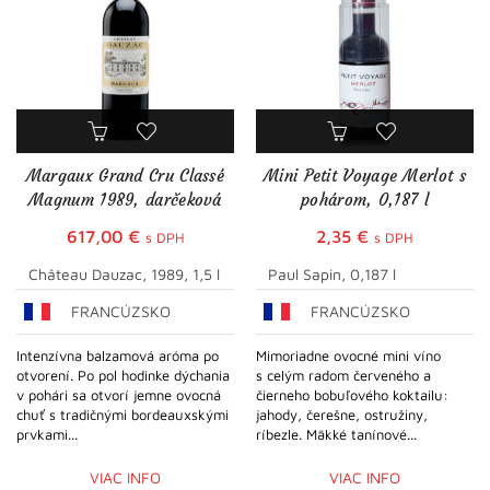
Margaux Grand Cru Classé
Mini Petit Voyage Merlot s
Magnum 1989, darčeková
pohárom, 0,187 l
krabica
617,00
€
2,35
€
s DPH
s DPH
Château Dauzac, 1989, 1,5 l
Paul Sapin, 0,187 l
FRANCÚZSKO
FRANCÚZSKO
Intenzívna balzamová aróma po
Mimoriadne ovocné mini víno
otvorení. Po pol hodinke dýchania
s celým radom červeného a
v pohári sa otvorí jemne ovocná
čierneho bobuľového koktailu:
chuť s tradičnými bordeauxskými
jahody, čerešne, ostružiny,
prvkami...
ríbezle. Mäkké tanínové...
VIAC INFO
VIAC INFO