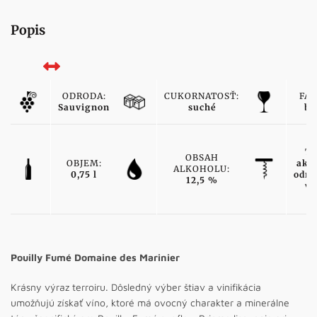
Popis
ODRODA:
CUKORNATOSŤ:
FAR
Sauvignon
suché
bi
TY
OBSAH
OBJEM:
ako
ALKOHOLU:
0,75 l
odro
12,5 %
ví
Pouilly Fumé Domaine des Marinier
Krásny výraz terroiru. Dôsledný výber štiav a vinifikácia
umožňujú získať víno, ktoré má ovocný charakter a minerálne