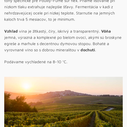
tóny špecifické pre Pouilly-Fumé sur flex. Priame lisovanie pri
nízkom tlaku extrahuje najlepšie šťavy. Fermentácia v kadi z
nehrdzavejúcej ocele pri nízkej teplote. Starnutie na jemných
kaloch trvá 5 mesiacov, to
je minimum.
Vzhľad
vína je žltkastý, číry, iskrivý a transparentný.
Vôňa
jemná, výrazná a komplexné po bielom ovocí, akými sú broskyne
egreše a marhule s decentnou dymovou stopou. Bohaté a
vyrovnané víno so s dobrou mineralitou v
dochuti
.
Podávame vychladené na 8-10 °C.