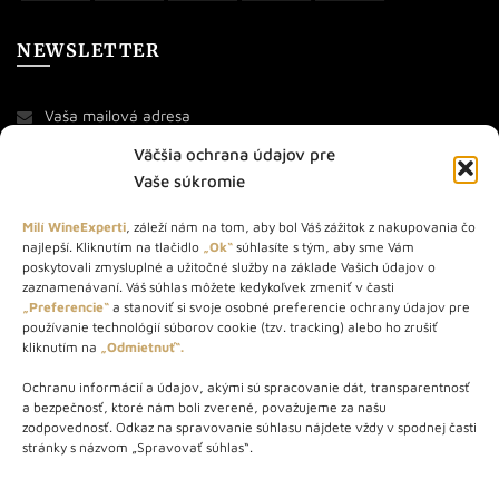
NEWSLETTER
Väčšia ochrana údajov pre
Vaše súkromie
Milí WineExperti
, záleží nám na tom, aby bol Váš zážitok z nakupovania čo
najlepší. Kliknutím na tlačidlo
„Ok“
súhlasíte s tým, aby sme Vám
O NÁS
poskytovali zmysluplné a užitočné služby na základe Vašich údajov o
zaznamenávaní. Váš súhlas môžete kedykoľvek zmeniť v časti
STORE – obchod s vínom a destilátmi od roku 2010. Na našej
„Preferencie“
a stanoviť si svoje osobné preferencie ochrany údajov pre
používanie technológií súborov cookie (tzv. tracking) alebo ho zrušiť
webovej stránke predávame viac ako 1000+ značkových
kliknutím na
„Odmietnuť“.
produktov.
Ochranu informácií a údajov, akými sú spracovanie dát, transparentnosť
Info tel.: +421 917 779 888
a bezpečnosť, ktoré nám boli zverené, považujeme za našu
Vínotéka: +421 917 888 879
zodpovednosť. Odkaz na spravovanie súhlasu nájdete vždy v spodnej časti
stránky s názvom „Spravovať súhlas“.
Vínotéka: Bratislavská 49/B, Bratislava 841 06
Centrála: Na vrátkach 1/N, Bratislava 841 01