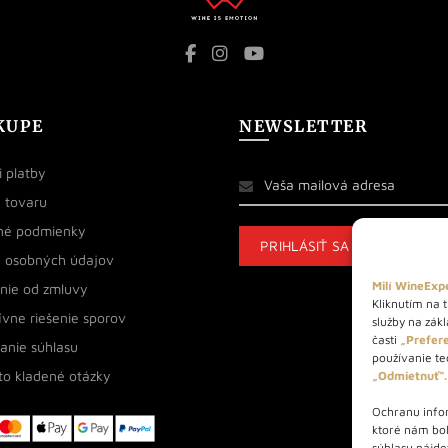
KUPE
NEWSLETTER
 platby
 tovaru
né podmienky
 osobných údajov
Milí WineExpe
nie od zmluvy
Kliknutím na t
ívne riešenie sporov
služby na zák
časti
„Prefere
anie súhlasu
používanie tec
to kladené otázky
„Odmietnuť“.
Ochranu infor
ktoré nám bo
súhlasu nájde