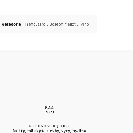
Kategórie:
Francúzsko
,
Joseph Mellot
,
Víno
ROK:
2023
VHODNOSŤ K JEDLU:
šaláty, mäkkýše a ryby, syry, hydina