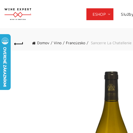
ESHOP
Služb
Domov
Víno
Francúzsko
Sancerre La Chatellenie