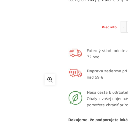
Viac info
Externý sklad: odosie
72 hod.
Doprava zadarmo
pri
nad 59 €
Naša cesta k udržate
Obaly z vašej objedná
pomôžete chrániť prír
Ďakujeme, že podporujete loká