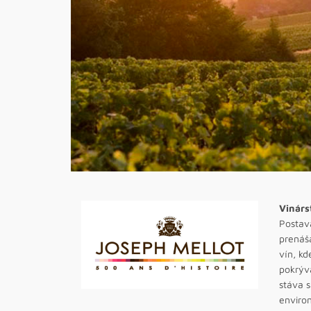
Vinárs
Postava
prenáš
vín, kd
pokrýva
stáva s
enviro