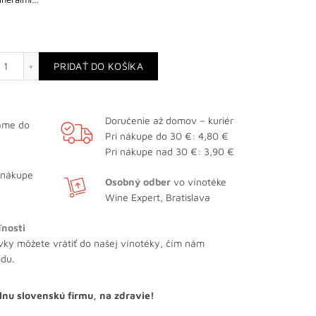
množstvo Sancerre La Chatellenie
PRIDAŤ DO KOŠÍKA
Doručenie až domov – kuriér
lame do
Pri nákupe do 30 €: 4,80 €
Pri nákupe nad 30 €: 3,90 €
 nákupe
Osobný odber
vo vínotéke
Wine Expert, Bratislava
ľnosti
vky môžete vrátiť do našej vínotéky, čím nám
odu.
lnu slovenskú firmu, na zdravie!