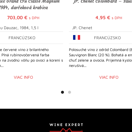
ux Grand Cru Classé Magnum
JP. Chenet Colombard – Sau
1984, darčeková krabica
703,00
€
4,95
€
s DPH
s DPH
u Dauzac, 1984, 1,5 l
JP. Chenet
FRANCÚZSKO
FRANCÚZSKO
e červené víno z brilantného
Polosuché víno z odrôd Colombard (
. Plná rubínovočervená farba
Sauvignon Blanc (20 %). Bohatá a en
 na zvodnú vôňu po ovocí a korení s
chuť zelene a ovocia. Príjemná kyslo
..
nerušivá...
VIAC INFO
VIAC INFO