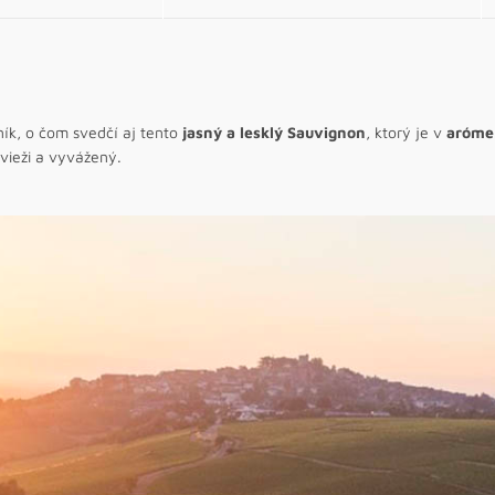
čník, o čom svedčí aj tento
jasný a lesklý Sauvignon
, ktorý je v
aróme
svieži a vyvážený.