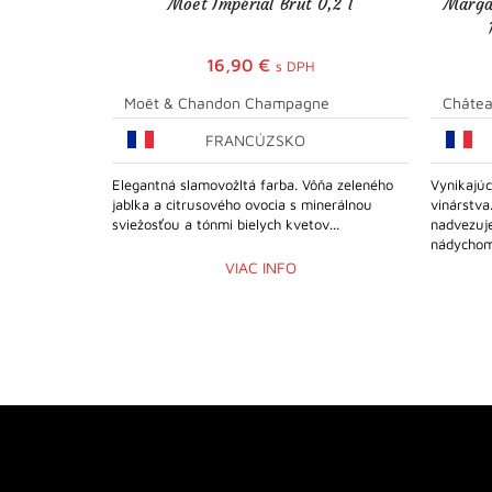
Moët Impérial Brut 0,2 l
Marga
16,90
€
s DPH
Moët & Chandon Champagne
Châtea
FRANCÚZSKO
Elegantná slamovožltá farba. Vôňa zeleného
Vynikajúc
jablka a citrusového ovocia s minerálnou
vinárstva
sviežosťou a tónmi bielych kvetov...
nadvezuje
nádychom.
VIAC INFO