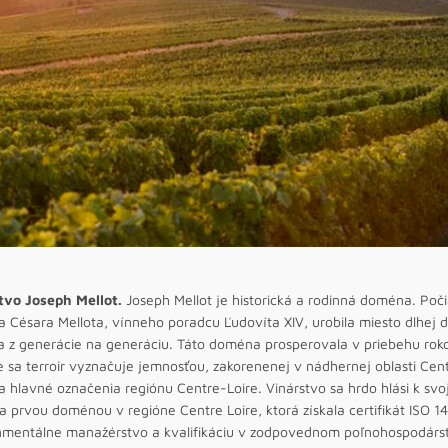
tvo Joseph Mellot.
Joseph Mellot je historická a rodinná doména. Poči
 Césara Mellota, vínneho poradcu Ľudovíta XIV, urobila miesto dlhej 
a z generácie na generáciu. Táto doména prosperovala v priebehu rok
e sa terroir vyznačuje jemnosťou, zakorenenej v nádhernej oblasti Cen
 hlavné označenia regiónu Centre-Loire. Vinárstvo sa hrdo hlási k svo
a prvou doménou v regióne Centre Loire, ktorá získala certifikát ISO 
nmentálne manažérstvo a kvalifikáciu v zodpovednom poľnohospodárs