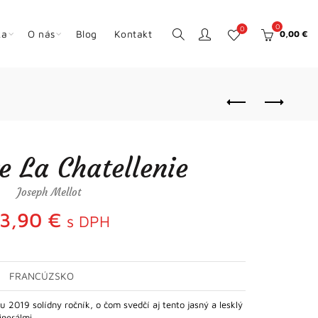
0
0
ka
O nás
Blog
Kontakt
0,00
€
e La Chatellenie
Joseph Mellot
3,90
€
s DPH
FRANCÚZSKO
ku 2019 solídny ročník, o čom svedčí aj tento jasný a lesklý
inerálmi…