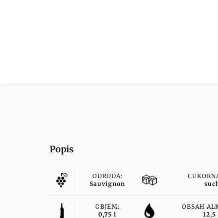
Popis
ODRODA:
CUKORNA
Sauvignon
suc
OBJEM:
OBSAH AL
0,75 l
12,5