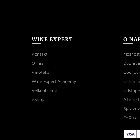
WINE EXPERT
O NÁ
Kontakt
Možnosti
O nás
Doprava
Vínotéka
Obchod
Wine Expert Academy
Ochrana
Veľkoobchod
Odstúpe
eShop
Alternat
Spravov
FAQ čas