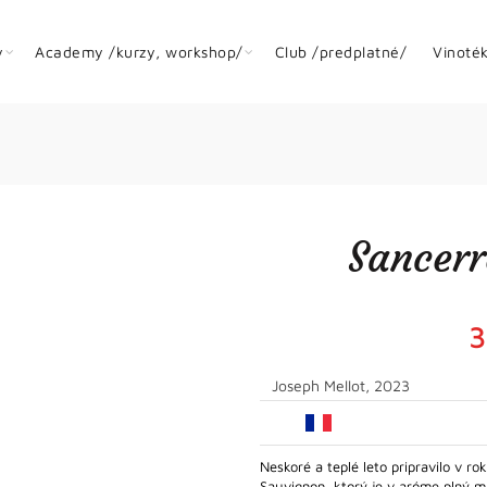
y
Academy /kurzy, workshop/
Club /predplatné/
Vinoté
Sancerr
3
Joseph Mellot, 2023
Neskoré a teplé leto pripravilo v ro
Sauvignon, ktorý je v aróme plný m