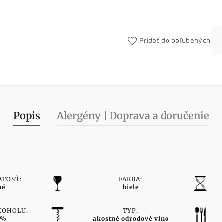
Pridať do obľúbených
Popis
Alergény | Doprava a doručenie
TOSŤ:
FARBA:
hé
biele
KOHOLU:
TYP:
 %
akostné odrodové víno