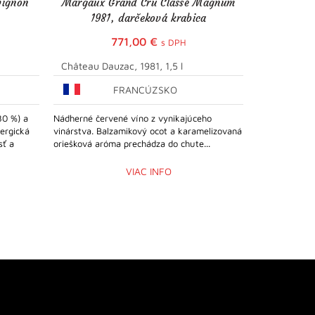
vignon
Margaux Grand Cru Classé Magnum
JP. Chene
1981, darčeková krabica
771,00
€
s DPH
Château Dauzac, 1981, 1,5 l
JP. Chenet
FRANCÚZSKO
80 %) a
Nádherné červené víno z vynikajúceho
Polosladké fr
ergická
vinárstva. Balzamikový ocot a karamelizovaná
Medium Sweet
sť a
oriešková aróma prechádza do chute...
Shiraz/Syrah,
vôni nachádza
VIAC INFO