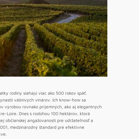
atky rodiny siahajú viac ako 500 rokov späť.
dynastii vášnivých vinárov. Ich know-how sa
ov výrobou rovnako príjemných, ako aj elegantných
tre-Loire. Dnes s rozlohou 100 hektárov, ktorá
jej občianskej angažovanosti pre udržateľnosť a
14001, medzinárodný štandard pre efektívne
tve.