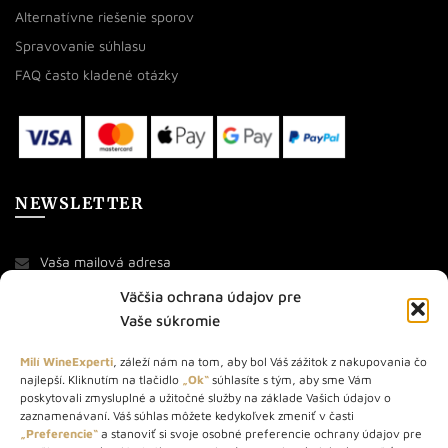
Alternatívne riešenie sporov
Spravovanie súhlasu
FAQ často kladené otázky
NEWSLETTER
Väčšia ochrana údajov pre
Vaše súkromie
Milí WineExperti
, záleží nám na tom, aby bol Váš zážitok z nakupovania čo
najlepší. Kliknutím na tlačidlo
„Ok“
súhlasíte s tým, aby sme Vám
O NÁS
poskytovali zmysluplné a užitočné služby na základe Vašich údajov o
zaznamenávaní. Váš súhlas môžete kedykoľvek zmeniť v časti
STORE – obchod s vínom a destilátmi od roku 2010. Na našej
„Preferencie“
a stanoviť si svoje osobné preferencie ochrany údajov pre