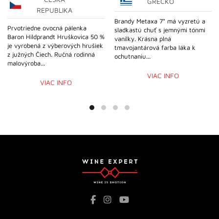
GRÉCKO
REPUBLIKA
Brandy Metaxa 7* má vyzretú a
Prvotriedne ovocná pálenka
sladkastú chuť s jemnými tónmi
Baron Hildprandt Hruškovica 50 %
vanilky. Krásna plná
je vyrobená z výberových hrušiek
tmavojantárová farba láka k
z južných Čiech. Ručná rodinná
ochutnaniu...
malovýroba...
VIAC INFO
VIAC INFO