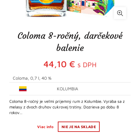
Coloma 8-ročný, darčekové
balenie
44,10
€
s DPH
Coloma, 0,7 l, 40 %
KOLUMBIA
Coloma 8-ročný je veľmi príjemný rum z Kolumbie. Vyrába sa z
melasy z dvoch druhov cukrovej trstiny. Dozrieva po dobu 8
rokov…
Viac info
NIE JE NA SKLADE