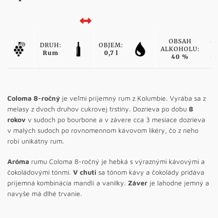
OBSAH
DRUH:
OBJEM:
ALKOHOLU:
Rum
0,7 l
40 %
Coloma 8-ročný
je veľmi príjemný rum z Kolumbie. Vyrába sa z
melasy z dvoch druhov cukrovej trstiny. Dozrieva po dobu
8
rokov
v sudoch po bourbone a v závere cca 3 mesiace dozrieva
v malých sudoch po rovnomennom kávovom likéry, čo z neho
robí unikátny rum.
Aróma
rumu Coloma 8-ročný je hebká s výraznými kávovými a
čokoládovými tónmi.
V chuti
sa tónom kávy a čokolády pridáva
príjemná kombinácia mandlí a vanilky.
Záver
je lahodne jemný a
navyše má dlhé trvanie.