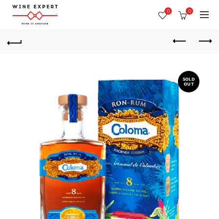
0
0
SOLD
OUT