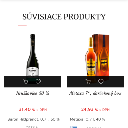
SÚVISIACE PRODUKTY
Hruškovice 50 %
Metaxa 7*, darčekový box
31,40
€
24,93
€
s DPH
s DPH
Baron Hildprandt, 0,7 l, 50 %
Metaxa, 0,7 l, 40 %
ČESKÁ