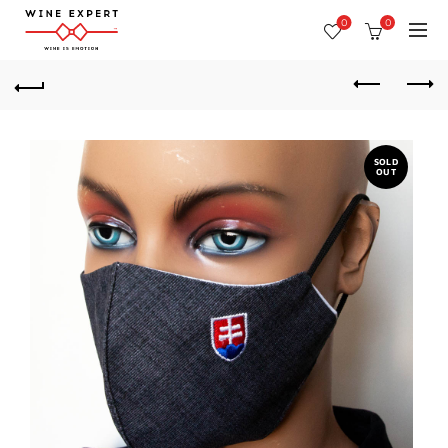
0
0
SOLD
OUT