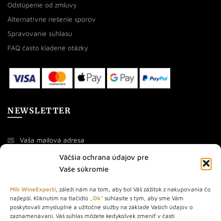
Odstúpenie od zmluvy
Alternatívne riešenie sporov
Spravovanie súhlasu
FAQ často kladené otázky
NEWSLETTER
Väčšia ochrana údajov pre
Vaše súkromie
Milí WineExperti
, záleží nám na tom, aby bol Váš zážitok z nakupovania čo
najlepší. Kliknutím na tlačidlo
„Ok“
súhlasíte s tým, aby sme Vám
O NÁS
poskytovali zmysluplné a užitočné služby na základe Vašich údajov o
zaznamenávaní. Váš súhlas môžete kedykoľvek zmeniť v časti