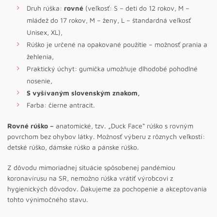
Druh rúška:
rovné
(veľkosť: S – deti do 12 rokov, M –
mládež do 17 rokov, M – ženy, L – štandardná veľkosť
Unisex, XL),
Rúško je určené na opakované použitie – možnosť prania a
žehlenia,
Praktický úchyt: gumička umožňuje dlhodobé pohodlné
nosenie,
S vyšívaným slovenským znakom,
Farba: čierne antracit.
Rovné rúško –
anatomické, tzv. „Duck Face“ rúško s rovným
povrchom bez ohybov látky. Možnosť výberu z rôznych veľkostí:
detské rúško, dámske rúško a pánske rúško.
Z dôvodu mimoriadnej situácie spôsobenej pandémiou
koronavírusu na SR, nemožno rúška vrátiť výrobcovi z
hygienických dôvodov. Ďakujeme za pochopenie a akceptovania
tohto výnimočného stavu.