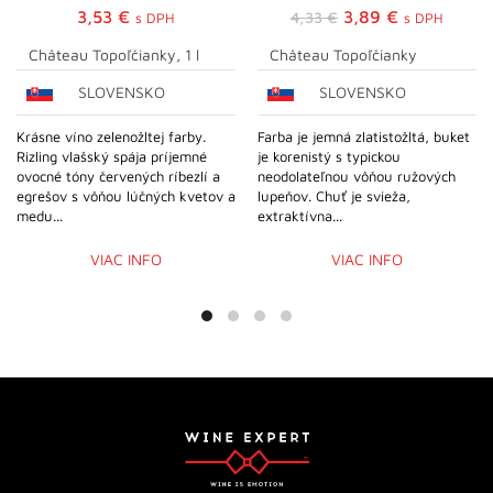
Pôvodná
Aktuálna
3,53
€
3,89
€
4,33
€
s DPH
s DPH
cena
cena
Château Topoľčianky, 1 l
Château Topoľčianky
bola:
je:
SLOVENSKO
SLOVENSKO
4,33 €.
3,89 €.
Krásne víno zelenožltej farby.
Farba je jemná zlatistožltá, buket
Rizling vlašský spája príjemné
je korenistý s typickou
ovocné tóny červených ríbezlí a
neodolateľnou vôňou ružových
egrešov s vôňou lúčných kvetov a
lupeňov. Chuť je svieža,
medu...
extraktívna...
VIAC INFO
VIAC INFO