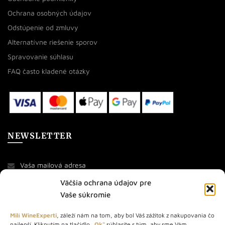
Ochrana osobných údajov
Odstúpenie od zmluvy
Alternatívne riešenie sporov
Spravovanie súhlasu
FAQ často kladené otázky
NEWSLETTER
Väčšia ochrana údajov pre
Vaše súkromie
Milí WineExperti
, záleží nám na tom, aby bol Váš zážitok z nakupovania čo
najlepší. Kliknutím na tlačidlo
„Ok“
súhlasíte s tým, aby sme Vám