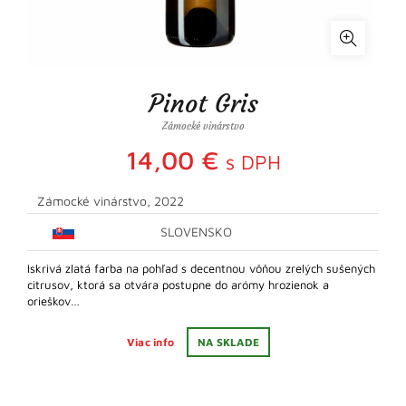
Pinot Gris
Zámocké vinárstvo
14,00
€
s DPH
Zámocké vinárstvo, 2022
SLOVENSKO
Iskrivá zlatá farba na pohľad s decentnou vôňou zrelých sušených
citrusov, ktorá sa otvára postupne do arómy hrozienok a
orieškov…
Viac info
NA SKLADE