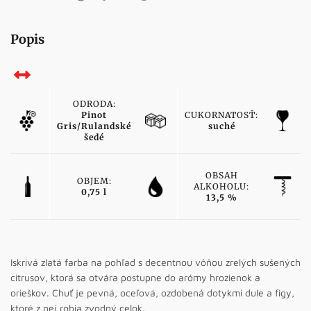
Popis
ODRODA:
Pinot
CUKORNATOSŤ:
Gris/Rulandské
suché
šedé
OBSAH
OBJEM:
ALKOHOLU:
0,75 l
13,5 %
Iskrivá zlatá farba na pohľad s decentnou vôňou zrelých sušených
citrusov, ktorá sa otvára postupne do arómy hrozienok a
orieškov. Chuť je pevná, oceľová, ozdobená dotykmi dule a figy,
ktoré z nej robia zvodný celok.