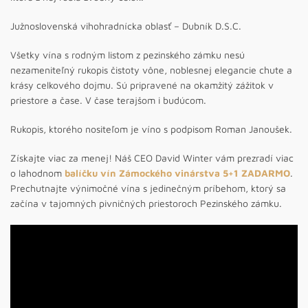
Južnoslovenská vihohradnícka oblasť – Dubník D.S.C.
Všetky vína s rodným listom z pezinského zámku nesú
nezameniteľný rukopis čistoty vône, noblesnej elegancie chute a
krásy celkového dojmu. Sú pripravené na okamžitý zážitok v
priestore a čase. V čase terajšom i budúcom.
Rukopis, ktorého nositeľom je víno s podpisom Roman Janoušek.
Získajte viac za menej! Náš CEO David Winter vám prezradí viac
o lahodnom
balíčku vín Zámockého vinárstva 5+1 ZADARMO
.
Prechutnajte výnimočné vína s jedinečným príbehom, ktorý sa
začína v tajomných pivničných priestoroch Pezinského zámku.