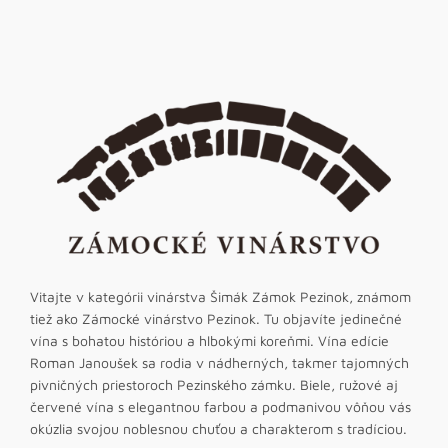
Vitajte v kategórii vinárstva Šimák Zámok Pezinok, známom
tiež ako Zámocké vinárstvo Pezinok. Tu objavíte jedinečné
vína s bohatou históriou a hlbokými koreňmi. Vína edície
Roman Janoušek sa rodia v nádherných, takmer tajomných
pivničných priestoroch Pezinského zámku. Biele, ružové aj
červené vína s elegantnou farbou a podmanivou vôňou vás
okúzlia svojou noblesnou chuťou a charakterom s tradíciou.