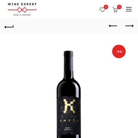
0
0
-5%