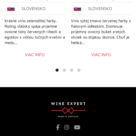
SLOVENSKO
SLOVENSKO
Krásne víno zelenožltej farby.
Víno sýtej tmavo červenej farby s
Rizling vlašský spája príjemné
fialovým odleskom. Dominuje
ovocné tóny červených ríbezlí a
príjemný ovocný buket zrelých
egrešov s vôňou lúčných kvetov a
sliviek so štipkou škorice. Chuť je
medu...
hebká...
VIAC INFO
VIAC INFO