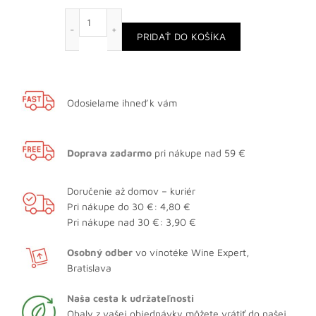
množstvo Cabernet Sauvignon
PRIDAŤ DO KOŠÍKA
Odosielame ihneď k vám
Doprava zadarmo
pri nákupe nad 59 €
Doručenie až domov – kuriér
Pri nákupe do 30 €: 4,80 €
Pri nákupe nad 30 €: 3,90 €
Osobný odber
vo vínotéke Wine Expert,
Bratislava
Naša cesta k udržateľnosti
Obaly z vašej objednávky môžete vrátiť do našej