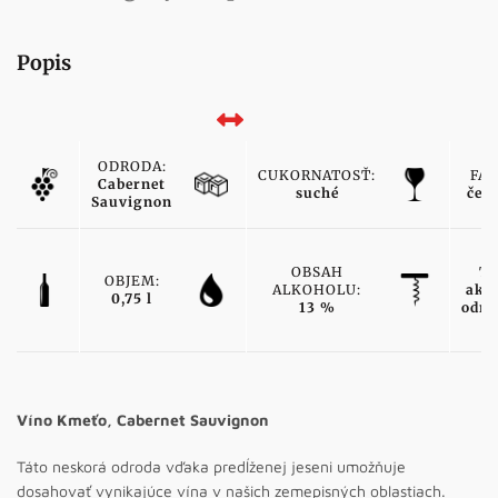
Popis
ODRODA:
CUKORNATOSŤ:
FAR
Cabernet
suché
čer
Sauvignon
OBSAH
TY
OBJEM:
ALKOHOLU:
ako
0,75 l
13 %
odro
Víno Kmeťo, Cabernet Sauvignon
Táto neskorá odroda vďaka predĺženej jeseni umožňuje
dosahovať vynikajúce vína v našich zemepisných oblastiach.