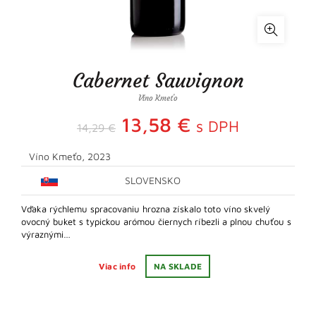
Cabernet Sauvignon
Víno Kmeťo
Pôvodná
Aktuálna
13,58
€
s DPH
14,29
€
cena
cena
Víno Kmeťo, 2023
bola:
SLOVENSKO
je:
Vďaka rýchlemu spracovaniu hrozna získalo toto víno skvelý
14,29 €.
13,58 €.
ovocný buket s typickou arómou čiernych ríbezli a plnou chuťou s
výraznými…
Viac info
NA SKLADE