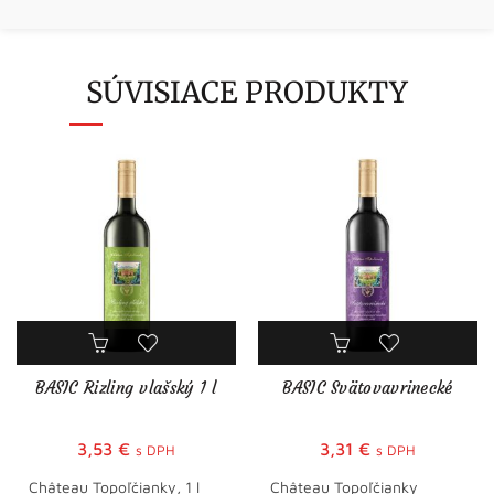
SÚVISIACE PRODUKTY
BASIC Rizling vlašský 1 l
BASIC Svätovavrinecké
3,53
€
3,31
€
s DPH
s DPH
Château Topoľčianky, 1 l
Château Topoľčianky