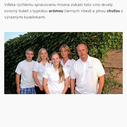
Vďaka rýchlemu spracovaniu hrozna získalo toto víno skvelý
ovocný buket s typickou
arómou
čiernych ríbezli a plnou
chuťou
s
výraznými kyselinkami.