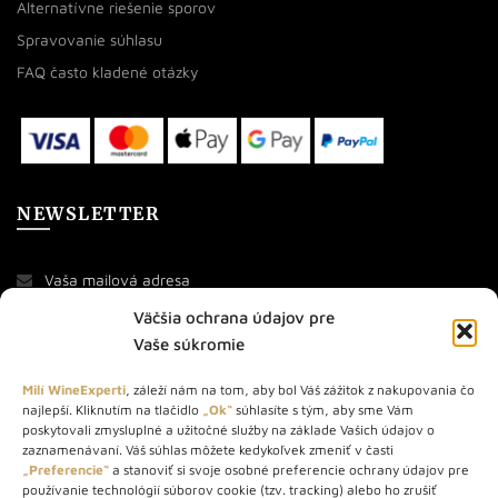
Alternatívne riešenie sporov
Spravovanie súhlasu
FAQ často kladené otázky
NEWSLETTER
Väčšia ochrana údajov pre
Vaše súkromie
Milí WineExperti
, záleží nám na tom, aby bol Váš zážitok z nakupovania čo
najlepší. Kliknutím na tlačidlo
„Ok“
súhlasíte s tým, aby sme Vám
O NÁS
poskytovali zmysluplné a užitočné služby na základe Vašich údajov o
zaznamenávaní. Váš súhlas môžete kedykoľvek zmeniť v časti
„Preferencie“
a stanoviť si svoje osobné preferencie ochrany údajov pre
STORE – obchod s vínom a destilátmi od roku 2010. Na našej
používanie technológií súborov cookie (tzv. tracking) alebo ho zrušiť
webovej stránke predávame viac ako 1000+ značkových