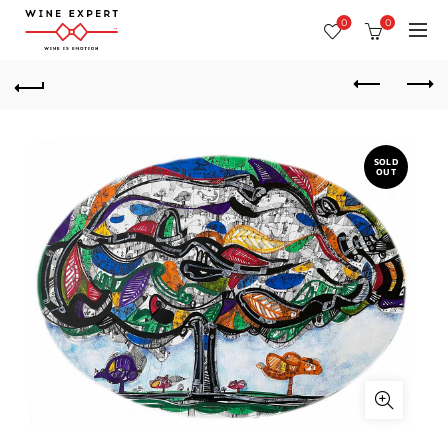
0
0
SOLD
OUT