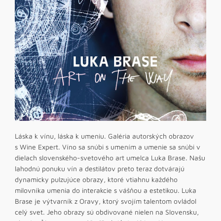
Láska k vínu, láska k umeniu. Galéria autorských obrazov
s Wine Expert. Víno sa snúbi s umením a umenie sa snúbi v
dielach slovenského-svetového art umelca Luka Brase. Našu
lahodnú ponuku vín a destilátov preto teraz dotvárajú
dynamicky pulzujúce obrazy, ktoré vtiahnu každého
milovníka umenia do interakcie s vášňou a estetikou. Luka
Brase je výtvarník z Oravy, ktorý svojím talentom ovládol
celý svet. Jeho obrazy sú obdivované nielen na Slovensku,