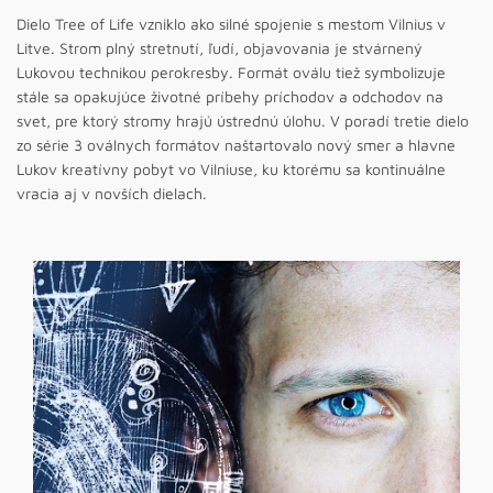
Dielo Tree of Life vzniklo ako silné spojenie s mestom Vilnius v
Litve. Strom plný stretnutí, ľudí, objavovania je stvárnený
Lukovou technikou perokresby. Formát oválu tiež symbolizuje
stále sa opakujúce životné príbehy príchodov a odchodov na
svet, pre ktorý stromy hrajú ústrednú úlohu. V poradí tretie dielo
zo série 3 oválnych formátov naštartovalo nový smer a hlavne
Lukov kreatívny pobyt vo Vilniuse, ku ktorému sa kontinuálne
vracia aj v novších dielach.