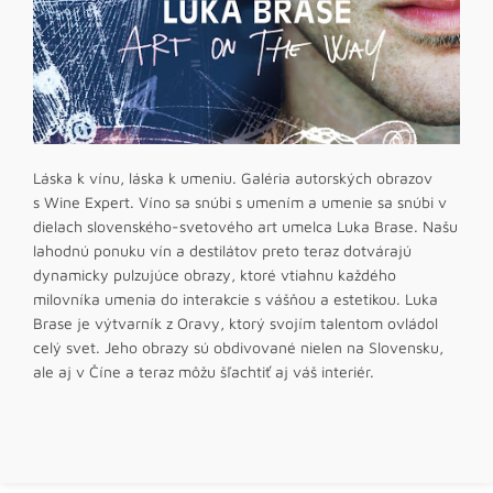
Láska k vínu, láska k umeniu. Galéria autorských obrazov
s Wine Expert. Víno sa snúbi s umením a umenie sa snúbi v
dielach slovenského-svetového art umelca Luka Brase. Našu
lahodnú ponuku vín a destilátov preto teraz dotvárajú
dynamicky pulzujúce obrazy, ktoré vtiahnu každého
milovníka umenia do interakcie s vášňou a estetikou. Luka
Brase je výtvarník z Oravy, ktorý svojím talentom ovládol
celý svet. Jeho obrazy sú obdivované nielen na Slovensku,
ale aj v Číne a teraz môžu šľachtiť aj váš interiér.