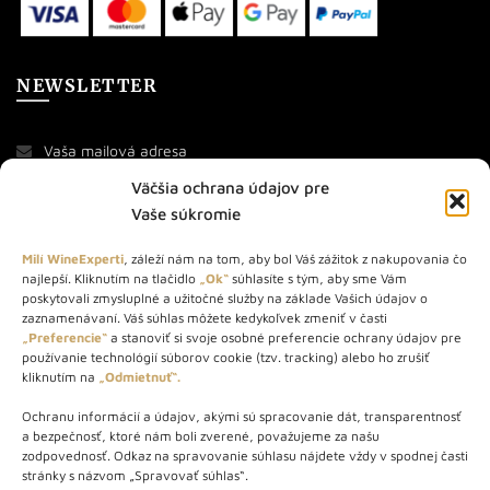
NEWSLETTER
Väčšia ochrana údajov pre
Vaše súkromie
Milí WineExperti
, záleží nám na tom, aby bol Váš zážitok z nakupovania čo
najlepší. Kliknutím na tlačidlo
„Ok“
súhlasíte s tým, aby sme Vám
O NÁS
poskytovali zmysluplné a užitočné služby na základe Vašich údajov o
zaznamenávaní. Váš súhlas môžete kedykoľvek zmeniť v časti
„Preferencie“
a stanoviť si svoje osobné preferencie ochrany údajov pre
STORE – obchod s vínom a destilátmi od roku 2010. Na našej
používanie technológií súborov cookie (tzv. tracking) alebo ho zrušiť
webovej stránke predávame viac ako 1000+ značkových
kliknutím na
„Odmietnuť“.
produktov.
Ochranu informácií a údajov, akými sú spracovanie dát, transparentnosť
Info tel.: +421 917 779 888
a bezpečnosť, ktoré nám boli zverené, považujeme za našu
Vínotéka: +421 917 888 879
zodpovednosť. Odkaz na spravovanie súhlasu nájdete vždy v spodnej časti
stránky s názvom „Spravovať súhlas“.
Vínotéka: Bratislavská 49/B, Bratislava 841 06