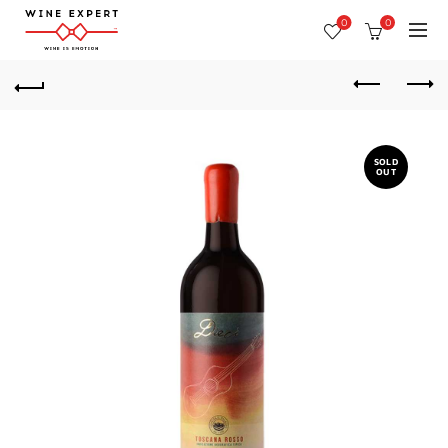
0
0
SOLD
OUT