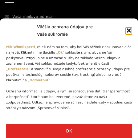
Väčšia ochrana údajov pre
Vaše súkromie
Milí WineExperti
, záleží nám na tom, aby bol Váš zážitok z nakupovania čo
najlepší. Kliknutím na tlačidlo
„Ok“
súhlasíte s tým, aby sme Vám
O NÁS
poskytovali zmysluplné a užitočné služby na základe Vašich údajov o
zaznamenávaní. Váš súhlas môžete kedykoľvek zmeniť v časti
„Preferencie“
a stanoviť si svoje osobné preferencie ochrany údajov pre
STORE – obchod s vínom a destilátmi od roku 2010. Na našej
používanie technológií súborov cookie (tzv. tracking) alebo ho zrušiť
webovej stránke predávame viac ako 1000+ značkových
kliknutím na
„Odmietnuť“.
produktov.
Ochranu informácií a údajov, akými sú spracovanie dát, transparentnosť
Info tel.: +421 917 779 888
a bezpečnosť, ktoré nám boli zverené, považujeme za našu
Vínotéka: +421 917 888 879
zodpovednosť. Odkaz na spravovanie súhlasu nájdete vždy v spodnej časti
stránky s názvom „Spravovať súhlas“.
Vínotéka: Bratislavská 49/B, Bratislava 841 06
Centrála: Na vrátkach 1/N, Bratislava 841 01
OK