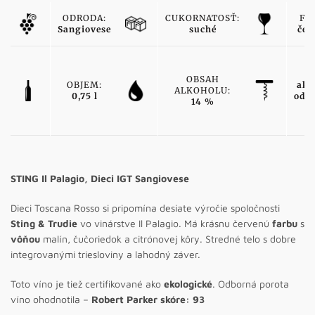
ODRODA:
CUKORNATOSŤ:
FA
Sangiovese
suché
čer
T
OBSAH
OBJEM:
ako
ALKOHOLU:
0,75 l
odr
14 %
v
STING Il Palagio, Dieci IGT Sangiovese
Dieci Toscana Rosso si pripomína desiate výročie spoločnosti
Sting & Trudie
vo vinárstve Il Palagio. Má krásnu červenú
farbu
s
vôňou
malín, čučoriedok a citrónovej kôry. Stredné telo s dobre
integrovanými triesloviny a lahodný záver.
Toto víno je tiež certifikované ako
ekologické
. Odborná porota
víno ohodnotila –
Robert Parker skóre: 93