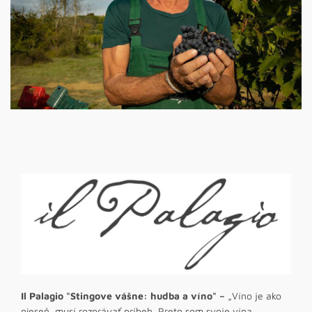
Il Palagio "Stingove vášne: hudba a víno" –
„Víno je ako
pieseň, musí rozprávať príbeh. Preto som svoje vína