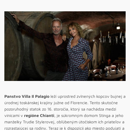
Panstvo Villa Il Palagio
leží uprostred zvlnených kopcov bujnej a
úrodnej toskánskej krajiny južne od Florencie. Tento skutočne
pozoruhodný statok zo 16. storočia, ktorý sa nachádza medzi
vinicami v
regióne Chianti
, je súkromným domom Stinga a jeho
manželky Trudie Stylerovej, obľúbeným útočiskom ich priateľov a
rozrastajúcej sa rodiny. Teraz je k dispozícii ako miesto podujatí a