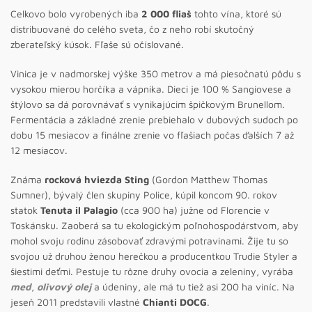
Celkovo bolo vyrobených iba
2 000 fliaš
tohto vína, ktoré sú
distribuované do celého sveta, čo z neho robí skutočný
zberateľský kúsok. Fľaše sú očíslované.
Vinica je v nadmorskej výške 350 metrov a má piesočnatú pôdu s
vysokou mierou horčíka a vápnika. Dieci je 100 % Sangiovese a
štýlovo sa dá porovnávať s vynikajúcim špičkovým Brunellom.
Fermentácia a základné zrenie prebiehalo v dubových sudoch po
dobu 15 mesiacov a finálne zrenie vo fľašiach počas ďalších 7 až
12 mesiacov.
Známa
rocková hviezda Sting
(Gordon Matthew Thomas
Sumner), bývalý člen skupiny Police, kúpil koncom 90. rokov
statok
Tenuta il Palagio
(cca 900 ha) južne od Florencie v
Toskánsku. Zaoberá sa tu ekologickým poľnohospodárstvom, aby
mohol svoju rodinu zásobovať zdravými potravinami. Žije tu so
svojou už druhou ženou herečkou a producentkou Trudie Styler a
šiestimi deťmi. Pestuje tu rôzne druhy ovocia a zeleniny, vyrába
med
,
olivový olej
a údeniny, ale má tu tiež asi 200 ha viníc. Na
jeseň 2011 predstavili vlastné
Chianti DOCG
.