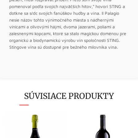
pomenoval podľa svojich najväčších hitov,“ hovorí STING a
dotkne sa sŕdc svojich fanúšikov hudby a vína. Il Palagio
nesie názov tohto výnimočného miesta s nádhernými
vinicami a olivovými hájmi, dvoma jazerami, poliami a
zalesnenými kopcami, ktoré sa stalo magickou doménou pre
organickú a biodynamickú výrobu vín spoločnosti STING.
Stingove vína sú dostupné pre bežného milovníka vína.
SÚVISIACE PRODUKTY