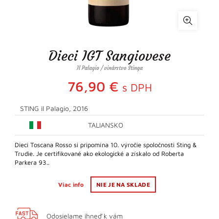
Dieci IGT Sangiovese
Il Palagio / vinárstvo Stinga
76,90
€
s DPH
STING il Palagio, 2016
TALIANSKO
Dieci Toscana Rosso si pripomína 10. výročie spoločnosti Sting &
Trudie. Je certifikované ako ekologické a získalo od Roberta
Parkera 93..
Viac info
NIE JE NA SKLADE
Odosielame ihneď k vám