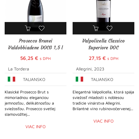
Prosecco Brunei
Valpolicella Classico
Valdobbiadene DOCG 1,5 l
Superiore DOC
56,25
€
27,15
€
s DPH
s DPH
La Tordera
Allegrini, 2023
TALIANSKO
TALIANSKO
Klasické Prosecco Brut s
Elegantná Valpolicella, ktorá spája
mimoriadnou eleganciou
sviežosť mladosti s noblesou
jemnosťou, delikátnosťou a
tradície vinárstva Allegrini.
sviežosťou. Prosecco svetlej
Brilantné víno rubínovočervenej...
slamovožltej...
VIAC INFO
VIAC INFO