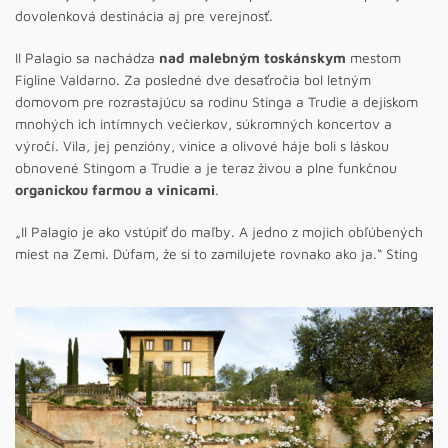
dovolenková destinácia aj pre verejnosť.
Il Palagio sa nachádza
nad malebným toskánskym
mestom
Figline Valdarno. Za posledné dve desaťročia bol letným
domovom pre rozrastajúcu sa rodinu Stinga a Trudie a dejiskom
mnohých ich intímnych večierkov, súkromných koncertov a
výročí. Vila, jej penzióny, vinice a olivové háje boli s láskou
obnovené Stingom a Trudie a je teraz živou a plne funkčnou
organickou farmou a vinicami
.
„Il Palagio je ako vstúpiť do maľby. A jedno z mojich obľúbených
miest na Zemi. Dúfam, že si to zamilujete rovnako ako ja.“ Sting