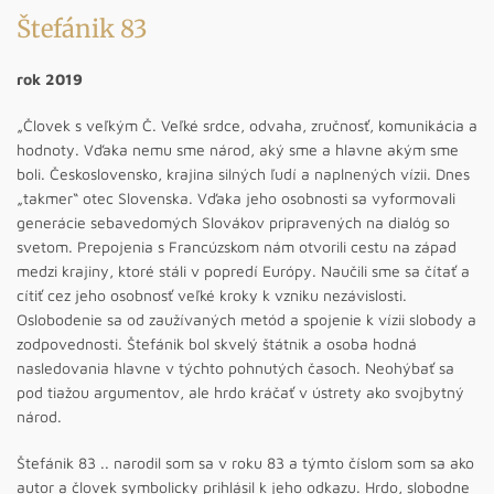
Štefánik 83
rok 2019
„Človek s veľkým Č. Veľké srdce, odvaha, zručnosť, komunikácia a
hodnoty. Vďaka nemu sme národ, aký sme a hlavne akým sme
boli. Československo, krajina silných ľudí a naplnených vízii. Dnes
„takmer“ otec Slovenska. Vďaka jeho osobnosti sa vyformovali
generácie sebavedomých Slovákov pripravených na dialóg so
svetom. Prepojenia s Francúzskom nám otvorili cestu na západ
medzi krajiny, ktoré stáli v popredí Európy. Naučili sme sa čítať a
cítiť cez jeho osobnosť veľké kroky k vzniku nezávislosti.
Oslobodenie sa od zaužívaných metód a spojenie k vízii slobody a
zodpovednosti. Štefánik bol skvelý štátnik a osoba hodná
nasledovania hlavne v týchto pohnutých časoch. Neohýbať sa
pod tiažou argumentov, ale hrdo kráčať v ústrety ako svojbytný
národ.
Štefánik 83 .. narodil som sa v roku 83 a týmto číslom som sa ako
autor a človek symbolicky prihlásil k jeho odkazu. Hrdo, slobodne