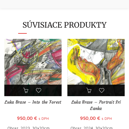
SÚVISIACE PRODUKTY
Luka Brase – Into the Forest
Luka Brase – Portrait Sri
Lanka
950,00
€
950,00
€
s DPH
s DPH
Obraz, 2023, 30x20cm
Obraz, 2024, 30x20cm