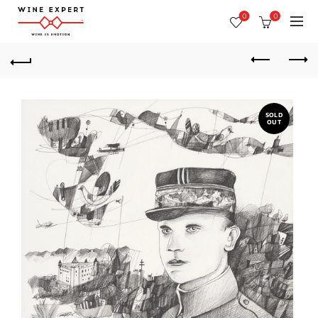
0
0
SOLD
OUT