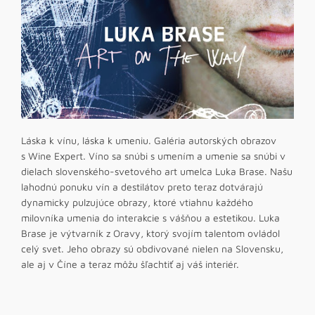
Láska k vínu, láska k umeniu. Galéria autorských obrazov
s Wine Expert. Víno sa snúbi s umením a umenie sa snúbi v
dielach slovenského-svetového art umelca Luka Brase. Našu
lahodnú ponuku vín a destilátov preto teraz dotvárajú
dynamicky pulzujúce obrazy, ktoré vtiahnu každého
milovníka umenia do interakcie s vášňou a estetikou. Luka
Brase je výtvarník z Oravy, ktorý svojím talentom ovládol
celý svet. Jeho obrazy sú obdivované nielen na Slovensku,
ale aj v Číne a teraz môžu šľachtiť aj váš interiér.