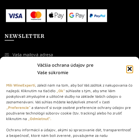
NEWSLETTER
Väčšia ochrana údajov pre
Vaše súkromie
Milí WineExperti
, záleží nám na tom, aby bol Váš zážitok z nakupovania čo
najlepší. Kliknutím na tlačidlo
„Ok“
súhlasíte s tým, aby sme Vám
O NÁS
poskytovali zmysluplné a užitočné služby na základe Vašich údajov o
zaznamenávaní. Váš súhlas môžete kedykoľvek zmeniť v časti
„Preferencie“
a stanoviť si svoje osobné preferencie ochrany údajov pre
STORE – obchod s vínom a destilátmi od roku 2010. Na našej
používanie technológií súborov cookie (tzv. tracking) alebo ho zrušiť
webovej stránke predávame viac ako 1000+ značkových
kliknutím na
„Odmietnuť“.
produktov.
Ochranu informácií a údajov, akými sú spracovanie dát, transparentnosť
Info tel.: +421 917 779 888
a bezpečnosť, ktoré nám boli zverené, považujeme za našu