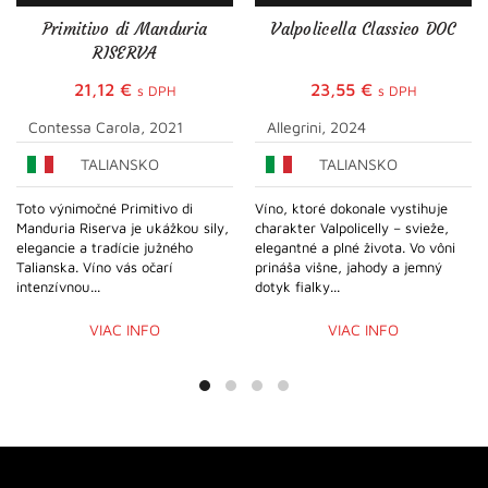
Primitivo di Manduria
Valpolicella Classico DOC
RISERVA
21,12
€
23,55
€
s DPH
s DPH
Contessa Carola, 2021
Allegrini, 2024
TALIANSKO
TALIANSKO
Toto výnimočné Primitivo di
Víno, ktoré dokonale vystihuje
Manduria Riserva je ukážkou sily,
charakter Valpolicelly – svieže,
elegancie a tradície južného
elegantné a plné života. Vo vôni
Talianska. Víno vás očarí
prináša višne, jahody a jemný
intenzívnou...
dotyk fialky...
VIAC INFO
VIAC INFO