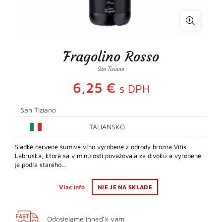
Fragolino Rosso
San Tiziano
6,25
€
s DPH
San Tiziano
TALIANSKO
Sladké červené šumivé víno vyrobené z odrody hrozna Vitis
Labruska, ktorá sa v minulosti považovala za divokú a vyrobené
je podľa starého…
Viac info
NIE JE NA SKLADE
Odosielame ihneď k vám