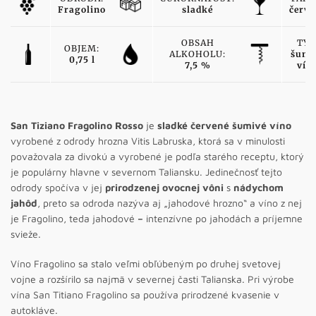
Fragolino
sladké
červe
OBSAH
TYP
OBJEM:
ALKOHOLU:
šumi
0,75 l
7,5 %
vín
San Tiziano Fragolino Rosso
je
sladké červené šumivé víno
vyrobené z odrody hrozna Vitis Labruska, ktorá sa v minulosti
považovala za divokú a vyrobené je podľa starého receptu, ktorý
je populárny hlavne v severnom Taliansku. Jedinečnosť tejto
odrody spočíva v jej
prirodzenej ovocnej
vôni
s
nádychom
jahôd
, preto sa odroda nazýva aj „jahodové hrozno“ a víno z nej
je Fragolino, teda jahodové
–
intenzívne po jahodách a príjemne
svieže.
Víno Fragolino sa stalo veľmi obľúbeným po druhej svetovej
vojne a rozšírilo sa najmä v severnej časti Talianska. Pri výrobe
vína San Titiano Fragolino sa používa prirodzené kvasenie v
autokláve.