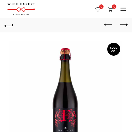
0
0
SOLD
OUT