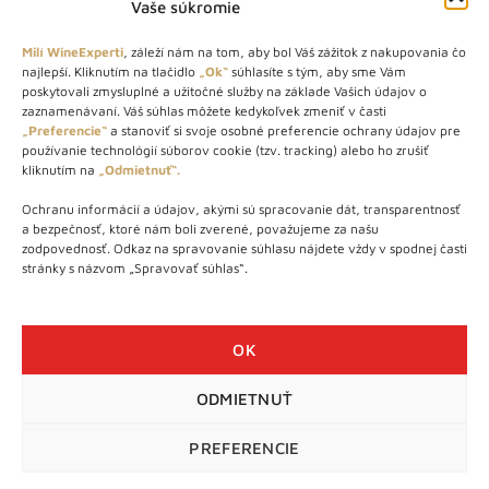
Vaše súkromie
Milí WineExperti
, záleží nám na tom, aby bol Váš zážitok z nakupovania čo
najlepší. Kliknutím na tlačidlo
„Ok“
súhlasíte s tým, aby sme Vám
O NÁS
poskytovali zmysluplné a užitočné služby na základe Vašich údajov o
zaznamenávaní. Váš súhlas môžete kedykoľvek zmeniť v časti
STORE – obchod s vínom a destilátmi od roku 2010. Na našej
„Preferencie“
a stanoviť si svoje osobné preferencie ochrany údajov pre
používanie technológií súborov cookie (tzv. tracking) alebo ho zrušiť
webovej stránke predávame viac ako 1000+ značkových
kliknutím na
„Odmietnuť“.
produktov.
Ochranu informácií a údajov, akými sú spracovanie dát, transparentnosť
Info tel.: +421 917 779 888
a bezpečnosť, ktoré nám boli zverené, považujeme za našu
Vínotéka: +421 917 888 879
zodpovednosť. Odkaz na spravovanie súhlasu nájdete vždy v spodnej časti
stránky s názvom „Spravovať súhlas“.
Vínotéka: Bratislavská 49/B, Bratislava 841 06
Centrála: Na vrátkach 1/N, Bratislava 841 01
OK
ODMIETNUŤ
WineExpert.sk © 2026 | Všetky práva vyhradené | tel: +421 917
779 888 | e-mail:
info@wineexpert.sk
PREFERENCIE
Táto stránka je chránená sytémom reCAPTCHA od Google s
ochranou súkromia
a
podmienkami používania