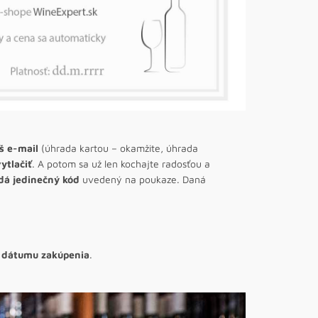
š e-mail
(úhrada kartou – okamžite, úhrada
ytlačiť
. A potom sa už len kochajte radosťou a
dá jedinečný kód
uvedený na poukaze. Daná
d dátumu zakúpenia
.