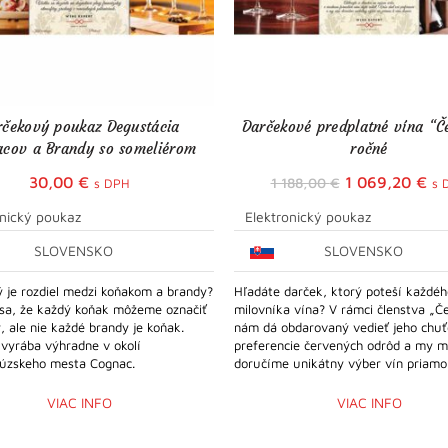
rčekový poukaz Degustácia
Darčekové predplatné vína “Č
cov a Brandy so someliérom
ročné
Pôvodná
Ak
30,00
€
1 069,20
€
1 188,00
€
s DPH
s 
cena
ce
onický poukaz
Elektronický poukaz
bola:
je:
SLOVENSKO
SLOVENSKO
1
1
188,00 €.
06
ý je rozdiel medzi koňakom a brandy?
Hľadáte darček, ktorý poteší každéh
 sa, že každý koňak môžeme označiť
milovníka vína? V rámci členstva „Č
, ale nie každé brandy je koňak.
nám dá obdarovaný vedieť jeho chu
vyrába výhradne v okolí
preferencie červených odrôd a my 
cúzskeho mesta Cognac.
doručíme unikátny výber vín priamo
VIAC INFO
VIAC INFO