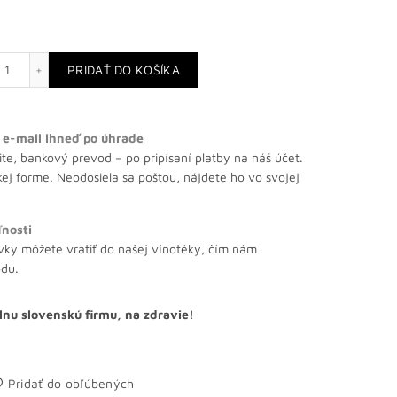
množstvo Darčekový poukaz 30 €
PRIDAŤ DO KOŠÍKA
e-mail ihneď po úhrade
te, bankový prevod – po pripísaní platby na náš účet.
kej forme. Neodosiela sa poštou, nájdete ho vo svojej
ľnosti
vky môžete vrátiť do našej vínotéky, čím nám
odu.
lnu slovenskú firmu, na zdravie!
Pridať do obľúbených