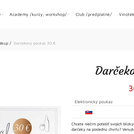
y
Academy /kurzy, workshop/
Club /predplatné/
Vinoté
nákup
Darčekový poukaz 30 €
Darček
3
Elektronický poukaz
Chcete niečím potešiť svojich blízky
darčeky na poslednú chvíľu? Venuj