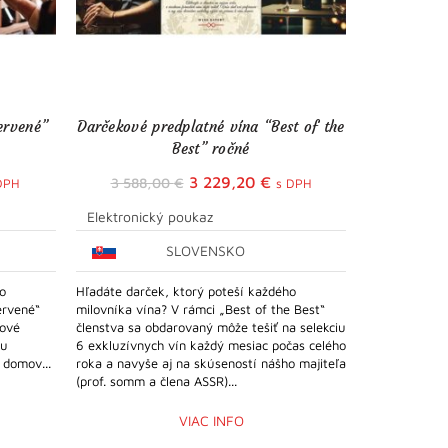
ervené”
Darčekové predplatné vína “Best of the
Darčeko
Best” ročné
tuálna
Pôvodná
Aktuálna
3 229,20
€
3 588,00
€
DPH
s DPH
na
cena
cena
Elektronický poukaz
Elektronic
bola:
je:
SLOVENSKO
3
3
9,20 €.
588,00 €.
229,20 €.
o
Hľadáte darček, ktorý poteší každého
NOVINKA: dar
ervené“
milovníka vína? V rámci „Best of the Best“
degustáciu Ta
ťové
členstva sa obdarovaný môže tešiť na selekciu
degustácie s 
mu
6 exkluzívnych vín každý mesiac počas celého
someliérom sa
 domov...
roka a navyše aj na skúseností nášho majiteľa
čo na Sloven
(prof. somm a člena ASSR)...
VIAC INFO