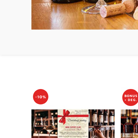
BONUS
-10%
+ DEG.