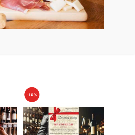
BONUS
-10%
+ DEG.