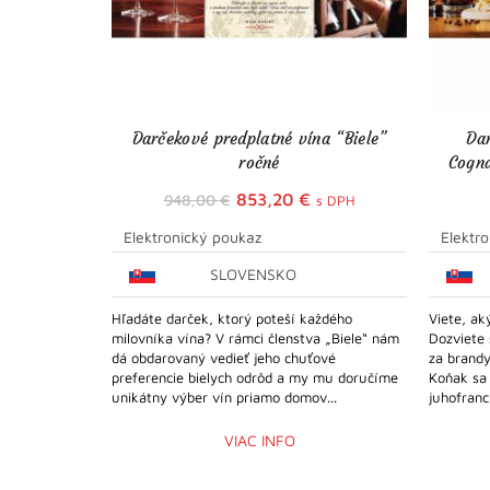
Darčekové predplatné vína “Biele”
Da
ročné
Cogna
Pôvodná
Aktuálna
853,20
€
948,00
€
s DPH
cena
cena
Elektronický poukaz
Elektr
bola:
je:
SLOVENSKO
948,00 €.
853,20 €.
Hľadáte darček, ktorý poteší každého
Viete, ak
milovníka vína? V rámci členstva „Biele“ nám
Dozviete
dá obdarovaný vedieť jeho chuťové
za brandy
preferencie bielych odrôd a my mu doručíme
Koňak sa 
unikátny výber vín priamo domov...
juhofran
VIAC INFO