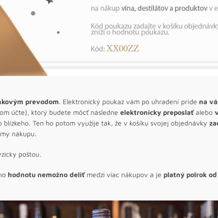
ankovým prevodom
. Elektronický poukaz vám po uhradení príde
na vá
m účte), ktorý budete môcť následne
elektronicky preposlať
alebo
v
lízkeho. Ten ho potom využije tak, že v košíku svojej objednávky
za
umy nákupu.
yzicky poštou.
eho
hodnotu nemožno deliť
medzi viac nákupov a je
platný polrok o