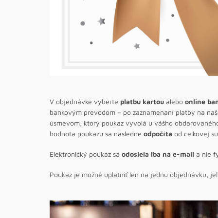
V objednávke vyberte
platbu kartou
alebo
online b
bankovým prevodom – po zaznamenaní platby na našo
úsmevom, ktorý poukaz vyvolá u vášho obdarovaného b
hodnota poukazu sa následne
odpočíta
od celkovej s
Elektronický poukaz sa
odosiela iba
na e-mail
a nie f
Poukaz je možné uplatniť len na jednu objednávku, j