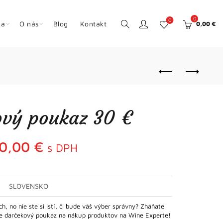
0
0
ka
O nás
Blog
Kontakt
0,00
€
ový poukaz 30 €
0,00
€
s DPH
SLOVENSKO
ch, no nie ste si istí, či bude váš výber správny? Zháňate
te darčekový poukaz na nákup produktov na Wine Experte!