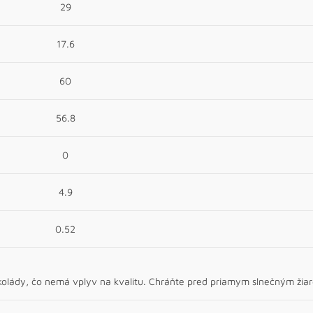
29
17.6
60
56.8
0
4.9
0.52
kolády, čo nemá vplyv na kvalitu. Chráňte pred priamym slnečným žia