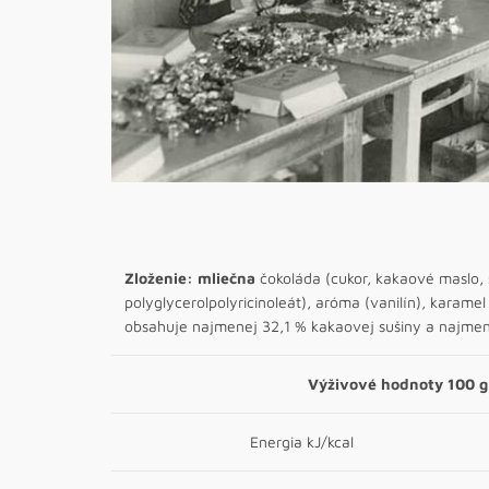
Zloženie:
mliečna
čokoláda (cukor, kakaové maslo,
polyglycerolpolyricinoleát), aróma (vanilín), karame
obsahuje najmenej 32,1 % kakaovej sušiny a najme
Výživové hodnoty
100 g
Energia kJ/kcal