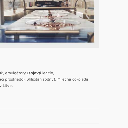
k, emulgátory (
sójový
lecitín,
aci prostriedok uhličitan sodný). Mliečna čokoláda
 Litve.