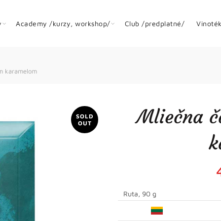
y
Academy /kurzy, workshop/
Club /predplatné/
Vinoté
ým karamelom
Mliečna č
SOLD
OUT
k
Ruta, 90 g