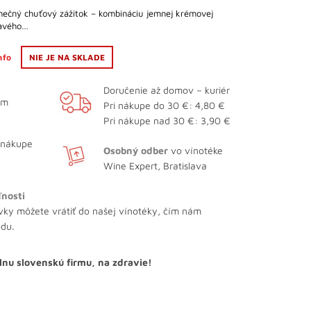
dinečný chuťový zážitok – kombináciu jemnej krémovej
kavého…
info
NIE JE NA SKLADE
Doručenie až domov – kuriér
ám
Pri nákupe do 30 €: 4,80 €
Pri nákupe nad 30 €: 3,90 €
 nákupe
Osobný odber
vo vínotéke
Wine Expert, Bratislava
ľnosti
vky môžete vrátiť do našej vínotéky, čím nám
odu.
lnu slovenskú firmu, na zdravie!