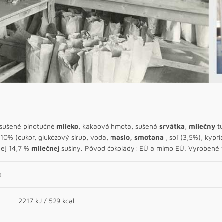
 sušené plnotučné
mlieko
, kakaová hmota, sušená
srvátka
,
mliečny
tu
l 10% (cukor, glukózový sirup, voda,
maslo, smotana
, soľ (3,5%), kypri
nej 14,7 %
mliečnej
sušiny. Pôvod čokolády: EÚ a mimo EÚ. Vyrobené v
:
2217 kJ / 529 kcal