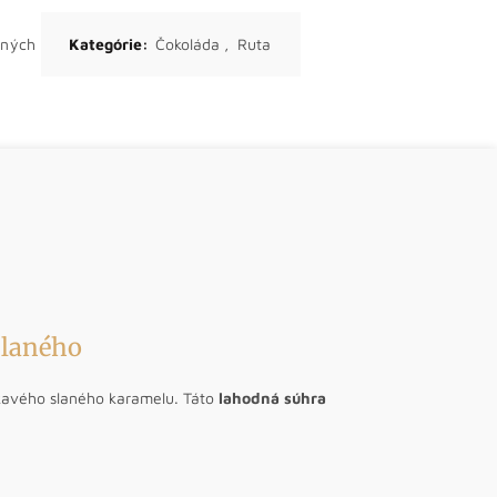
ených
Kategórie:
Čokoláda
,
Ruta
slaného
mkavého slaného karamelu. Táto
lahodná súhra