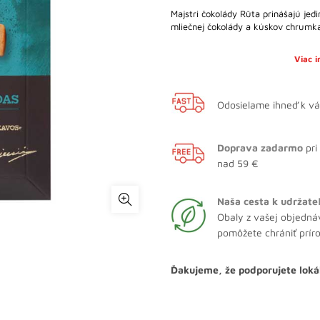
Majstri čokolády Rūta prinášajú je
mliečnej čokolády a kúskov chrum
Viac 
Odosielame ihneď k v
Doprava zadarmo
pri
nad 59 €
Naša cesta k udržate
Obaly z vašej objedná
pomôžete chrániť prír
Ďakujeme, že podporujete loká