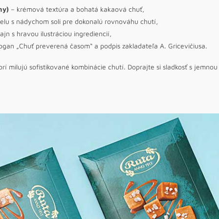
ny)
– krémová textúra a bohatá kakaová chuť,
lu s nádychom soli pre dokonalú rovnováhu chutí,
ajn s hravou ilustráciou ingrediencií,
logan „Chuť preverená časom“ a podpis zakladateľa A. Gricevičiusa.
rí milujú sofistikované kombinácie chutí. Doprajte si sladkosť s jemn