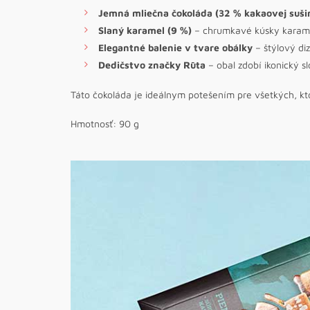
Jemná mliečna čokoláda (32 % kakaovej suši
Slaný karamel (9 %)
– chrumkavé kúsky karame
Elegantné balenie v tvare obálky
– štýlový diz
Dedičstvo značky Rūta
– obal zdobí ikonický s
Táto čokoláda je ideálnym potešením pre všetkých, kto
Hmotnosť: 90 g