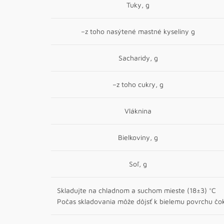
Tuky, g
–z toho nasýtené mastné kyseliny g
Sacharidy, g
–z toho cukry, g
Vláknina
Bielkoviny, g
Soľ, g
Skladujte na chladnom a suchom mieste (18±3) °C
Počas skladovania môže dôjsť k bielemu povrchu čo