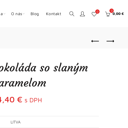
0
0
ka
O nás
Blog
Kontakt
0,00
€
okoláda so slaným
aramelom
4,40
€
s DPH
LITVA