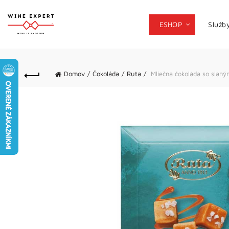
ESHOP
Služb
Domov
Čokoláda
Ruta
Mliečna čokoláda so slan