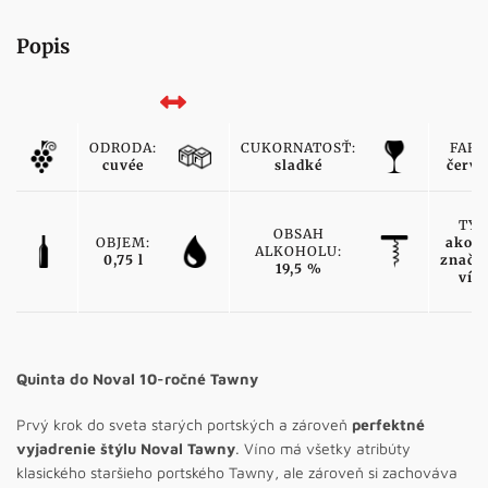
Popis
ODRODA:
CUKORNATOSŤ:
FARB
cuvée
sladké
červe
TYP
OBSAH
OBJEM:
akost
ALKOHOLU:
0,75 l
značk
19,5 %
vín
Quinta do Noval 10-ročné Tawny
Prvý krok do sveta starých portských a zároveň
perfektné
vyjadrenie štýlu Noval Tawny
. Víno má všetky atribúty
klasického staršieho portského Tawny, ale zároveň si zachováva