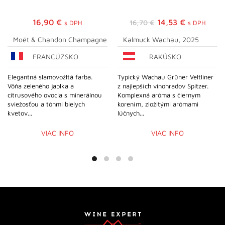
Pôvodná
Aktuálna
16,90
€
14,53
€
16,70
€
s DPH
s DPH
cena
cena
Moët & Chandon Champagne
Kalmuck Wachau, 2025
bola:
je:
FRANCÚZSKO
RAKÚSKO
16,70 €.
14,53 €.
Elegantná slamovožltá farba.
Typický Wachau Grüner Veltliner
Vôňa zeleného jablka a
z najlepších vinohradov Spitzer.
citrusového ovocia s minerálnou
Komplexná aróma s čiernym
sviežosťou a tónmi bielych
korením, zložitými arómami
kvetov...
lúčnych...
VIAC INFO
VIAC INFO