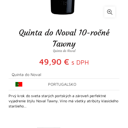
Quinta do Noval 10-ročné
Tawny
Quinta do Noval
49,90
€
s DPH
Quinta do Noval
PORTUGALSKO
Prvý krok do sveta starých portských a zároveň perfektné
vyjadrenie štýlu Noval Tawny. Víno má všetky atribúty klasického
staršieho…