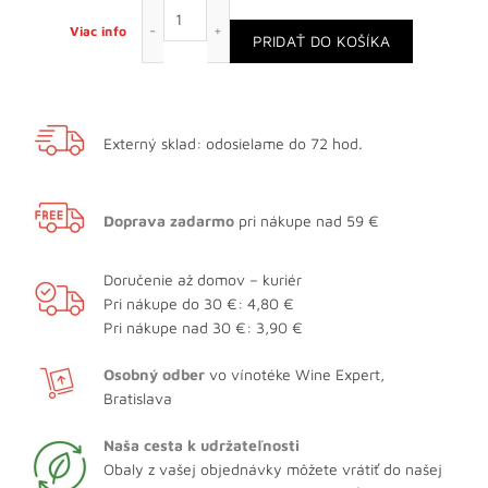
množstvo Quinta do Noval 10-ročné Tawny
Viac info
PRIDAŤ DO KOŠÍKA
Externý sklad: odosielame do 72 hod.
Doprava zadarmo
pri nákupe nad 59 €
Doručenie až domov – kuriér
Pri nákupe do 30 €: 4,80 €
Pri nákupe nad 30 €: 3,90 €
Osobný odber
vo vínotéke Wine Expert,
Bratislava
Naša cesta k udržateľnosti
Obaly z vašej objednávky môžete vrátiť do našej