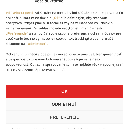
Vaše súkromie
Milí WineExperti
, záleží nám na tom, aby bol Váš zážitok z nakupovania čo
najlepší. Kliknutím na tlačidlo
„Ok“
súhlasíte s tým, aby sme Vám
O NÁS
poskytovali zmysluplné a užitočné služby na základe Vašich údajov o
zaznamenávaní. Váš súhlas môžete kedykoľvek zmeniť v časti
„Preferencie“
a stanoviť si svoje osobné preferencie ochrany údajov pre
STORE – obchod s vínom a destilátmi od roku 2010. Na našej
používanie technológií súborov cookie (tzv. tracking) alebo ho zrušiť
webovej stránke predávame viac ako 1000+ značkových
kliknutím na
„Odmietnuť“.
produktov.
Ochranu informácií a údajov, akými sú spracovanie dát, transparentnosť
Info tel.: +421 917 779 888
a bezpečnosť, ktoré nám boli zverené, považujeme za našu
Vínotéka: +421 917 888 879
zodpovednosť. Odkaz na spravovanie súhlasu nájdete vždy v spodnej časti
stránky s názvom „Spravovať súhlas“.
Vínotéka: Bratislavská 49/B, Bratislava 841 06
Centrála: Na vrátkach 1/N, Bratislava 841 01
OK
ODMIETNUŤ
WineExpert.sk © 2026 | Všetky práva vyhradené | tel: +421 917
779 888 | e-mail:
info@wineexpert.sk
PREFERENCIE
Táto stránka je chránená sytémom reCAPTCHA od Google s
ochranou súkromia
a
podmienkami používania