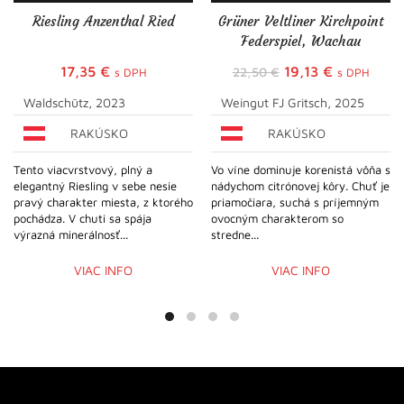
Riesling Anzenthal Ried
Grüner Veltliner Kirchpoint
Federspiel, Wachau
Pôvodná
Aktuálna
17,35
€
19,13
€
22,50
€
s DPH
s DPH
cena
cena
Waldschütz, 2023
Weingut FJ Gritsch, 2025
bola:
je:
RAKÚSKO
RAKÚSKO
22,50 €.
19,13 €.
Tento viacvrstvový, plný a
Vo víne dominuje korenistá vôňa s
elegantný Riesling v sebe nesie
nádychom citrónovej kôry. Chuť je
pravý charakter miesta, z ktorého
priamočiara, suchá s príjemným
pochádza. V chuti sa spája
ovocným charakterom so
výrazná minerálnosť...
stredne...
VIAC INFO
VIAC INFO