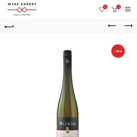
0
0
-10%