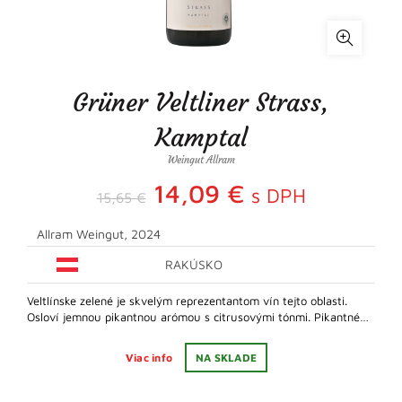
Grüner Veltliner Strass,
Kamptal
Weingut Allram
Pôvodná
Aktuálna
14,09
€
s DPH
15,65
€
cena
cena
Allram Weingut, 2024
bola:
RAKÚSKO
je:
Veltlínske zelené je skvelým reprezentantom vín tejto oblasti.
15,65 €.
14,09 €.
Osloví jemnou pikantnou arómou s citrusovými tónmi. Pikantné…
Viac info
NA SKLADE