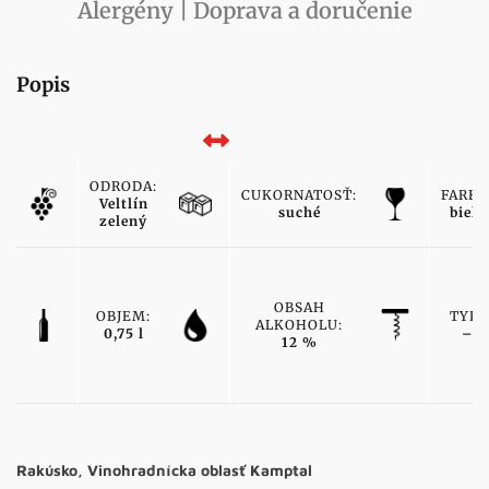
Alergény | Doprava a doručenie
Popis
ODRODA:
CUKORNATOSŤ:
FARBA
Veltlín
suché
biele
zelený
OBSAH
OBJEM:
TYP:
ALKOHOLU:
0,75 l
–
12 %
Rakúsko, Vinohradnícka oblasť Kamptal