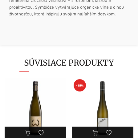
remeselná zručnosť vinárstva – s rozumom, láskou a
proaktivitou. Symbióza vytvárajúca organické vína s dlhou
životnosťou, ktoré inšpirujú svojím najľahším dotykom.
SÚVISIACE PRODUKTY
-15%