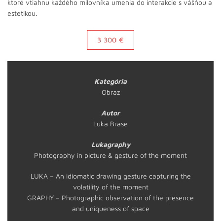
ktoré vtiahnu každého milovníka umenia do interakcie s vášňou a
estetikou.
3 300 €
Kategória
Obraz
Autor
Luka Brase
Lukagraphy
Photography in picture & gesture of the moment
LUKA – An idiomatic drawing gesture capturing the
volatility of the moment
GRAPHY – Photographic observation of the presence
and uniqueness of space