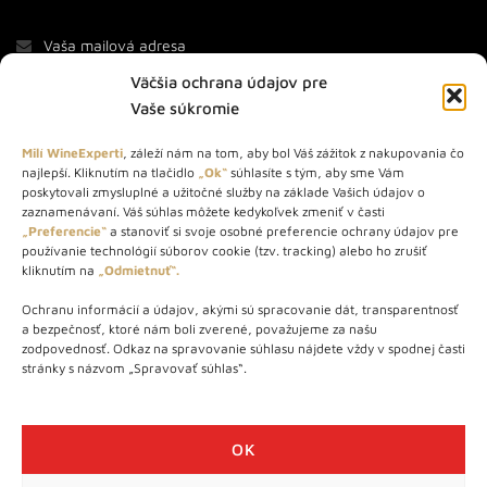
Väčšia ochrana údajov pre
Vaše súkromie
Milí WineExperti
, záleží nám na tom, aby bol Váš zážitok z nakupovania čo
najlepší. Kliknutím na tlačidlo
„Ok“
súhlasíte s tým, aby sme Vám
O NÁS
poskytovali zmysluplné a užitočné služby na základe Vašich údajov o
zaznamenávaní. Váš súhlas môžete kedykoľvek zmeniť v časti
„Preferencie“
a stanoviť si svoje osobné preferencie ochrany údajov pre
STORE – obchod s vínom a destilátmi od roku 2010. Na našej
používanie technológií súborov cookie (tzv. tracking) alebo ho zrušiť
webovej stránke predávame viac ako 1000+ značkových
kliknutím na
„Odmietnuť“.
produktov.
Ochranu informácií a údajov, akými sú spracovanie dát, transparentnosť
Info tel.: +421 917 779 888
a bezpečnosť, ktoré nám boli zverené, považujeme za našu
Vínotéka: +421 917 888 879
zodpovednosť. Odkaz na spravovanie súhlasu nájdete vždy v spodnej časti
stránky s názvom „Spravovať súhlas“.
Vínotéka: Bratislavská 49/B, Bratislava 841 06
Centrála: Na vrátkach 1/N, Bratislava 841 01
OK