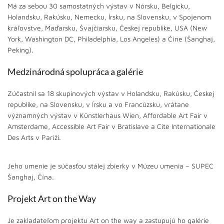
Má za sebou 30 samostatných výstav v Nórsku, Belgicku,
Holandsku, Rakúsku, Nemecku, Írsku, na Slovensku, v Spojenom
kráľovstve, Maďarsku, Švajčiarsku, Českej republike, USA (New
York, Washington DC, Philadelphia, Los Angeles) a Číne (Šanghaj,
Peking).
Medzinárodná spolupráca a galérie
Zúčastnil sa 18 skupinových výstav v Holandsku, Rakúsku, Českej
republike, na Slovensku, v Írsku a vo Francúzsku, vrátane
významných výstav v Künstlerhaus Wien, Affordable Art Fair v
Amsterdame, Accessible Art Fair v Bratislave a Cite Internationale
Des Arts v Paríži.
Jeho umenie je súčasťou stálej zbierky v Múzeu umenia – SUPEC
Šanghaj, Čína.
Projekt Art on the Way
Je zakladateľom projektu Art on the way a zastupujú ho galérie