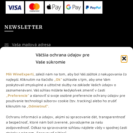
NEWSLETTER
Väčšia ochrana údajov pre
Vaše súkromie
Milí WineExperti
, záleží nám na tom, aby bol Váš zážitok z nakupovania čo
najlepší. Kliknutím na tlačidlo
„Ok“
súhlasíte s tým, aby sme Vám
O NÁS
poskytovali zmysluplné a užitočné služby na základe Vašich údajov o
zaznamenávaní. Váš súhlas môžete kedykoľvek zmeniť v časti
STORE – obchod s vínom a destilátmi od roku 2010. Na našej
„Preferencie“
a stanoviť si svoje osobné preferencie ochrany údajov pre
používanie technológií súborov cookie (tzv. tracking) alebo ho zrušiť
webovej stránke predávame viac ako 1000+ značkových
kliknutím na
„Odmietnuť“.
produktov.
Ochranu informácií a údajov, akými sú spracovanie dát, transparentnosť
Info tel.: +421 917 779 888
a bezpečnosť, ktoré nám boli zverené, považujeme za našu
Vínotéka: +421 917 888 879
zodpovednosť. Odkaz na spravovanie súhlasu nájdete vždy v spodnej časti
stránky s názvom „Spravovať súhlas“.