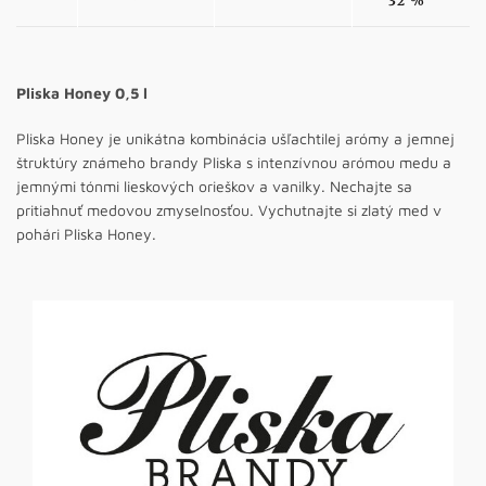
32 %
Pliska Honey 0,5 l
Pliska Honey je unikátna kombinácia ušľachtilej arómy a jemnej
štruktúry známeho brandy Pliska s intenzívnou arómou medu a
jemnými tónmi lieskových orieškov a vanilky. Nechajte sa
pritiahnuť medovou zmyselnosťou. Vychutnajte si zlatý med v
pohári Pliska Honey.