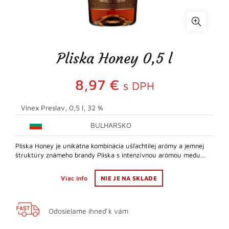
Pliska Honey 0,5 l
8,97
€
s DPH
Vinex Preslav, 0,5 l, 32 %
BULHARSKO
Pliska Honey je unikátna kombinácia ušľachtilej arómy a jemnej
štruktúry známeho brandy Pliska s intenzívnou arómou medu…
Viac info
NIE JE NA SKLADE
Odosielame ihneď k vám