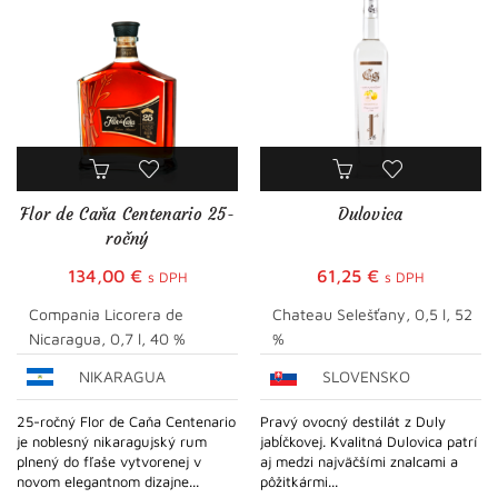
Flor de Caňa Centenario 25-
Dulovica
ročný
134,00
€
61,25
€
s DPH
s DPH
Compania Licorera de
Chateau Selešťany, 0,5 l, 52
Nicaragua, 0,7 l, 40 %
%
NIKARAGUA
SLOVENSKO
25-ročný Flor de Caňa Centenario
Pravý ovocný destilát z Duly
je noblesný nikaragujský rum
jabĺčkovej. Kvalitná Dulovica patrí
plnený do fľaše vytvorenej v
aj medzi najväčšími znalcami a
novom elegantnom dizajne...
pôžitkármi...