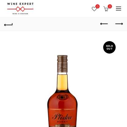
0
0
SOLD
OUT