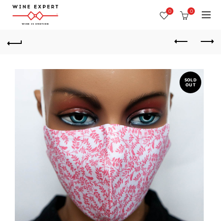
0
0
SOLD
OUT