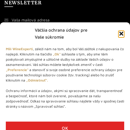
NEWSLETTER
Väčšia ochrana údajov pre
Vaše súkromie
Milí WineExperti
, záleží nám na tom, aby bol Váš zážitok z nakupovania čo
najlepší. Kliknutím na tlačidlo
„Ok“
súhlasíte s tým, aby sme Vám
O NÁS
poskytovali zmysluplné a užitočné služby na základe Vašich údajov o
zaznamenávaní. Váš súhlas môžete kedykoľvek zmeniť v časti
STORE – obchod s vínom a destilátmi od roku 2010. Na našej
„Preferencie“
a stanoviť si svoje osobné preferencie ochrany údajov pre
používanie technológií súborov cookie (tzv. tracking) alebo ho zrušiť
webovej stránke predávame viac ako 1000+ značkových
kliknutím na
„Odmietnuť“.
produktov.
Ochranu informácií a údajov, akými sú spracovanie dát, transparentnosť
Info tel.: +421 917 779 888
a bezpečnosť, ktoré nám boli zverené, považujeme za našu
Vínotéka: +421 917 888 879
zodpovednosť. Odkaz na spravovanie súhlasu nájdete vždy v spodnej časti
stránky s názvom „Spravovať súhlas“.
Vínotéka: Bratislavská 49/B, Bratislava 841 06
Centrála: Na vrátkach 1/N, Bratislava 841 01
OK