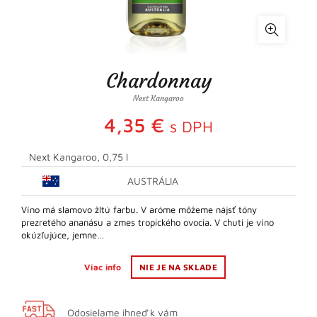
Chardonnay
Next Kangaroo
4,35
€
s DPH
Next Kangaroo, 0,75 l
AUSTRÁLIA
Víno má slamovo žltú farbu. V aróme môžeme nájsť tóny
prezretého ananásu a zmes tropického ovocia. V chuti je víno
okúzľujúce, jemne…
Viac info
NIE JE NA SKLADE
Odosielame ihneď k vám