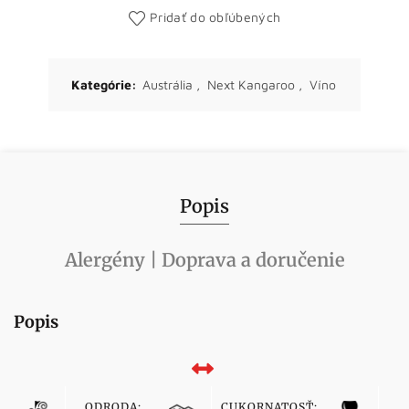
Pridať do obľúbených
Kategórie:
Austrália
,
Next Kangaroo
,
Víno
Popis
Alergény | Doprava a doručenie
Popis
ODRODA:
CUKORNATOSŤ:
F