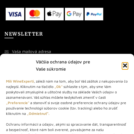
NEWSLETTER
Väčšia ochrana údajov pre
Vaše súkromie
Milí WineExperti
, záleží nám na tom, aby bol Váš zážitok z nakupovania čo
najlepší. Kliknutím na tlačidlo
„Ok“
súhlasíte s tým, aby sme Vám
O NÁS
poskytovali zmysluplné a užitočné služby na základe Vašich údajov o
zaznamenávaní. Váš súhlas môžete kedykoľvek zmeniť v časti
STORE – obchod s vínom a destilátmi od roku 2010. Na našej
„Preferencie“
a stanoviť si svoje osobné preferencie ochrany údajov pre
používanie technológií súborov cookie (tzv. tracking) alebo ho zrušiť
webovej stránke predávame viac ako 1000+ značkových
kliknutím na
„Odmietnuť“.
produktov.
Ochranu informácií a údajov, akými sú spracovanie dát, transparentnosť
Info tel.: +421 917 779 888
a bezpečnosť, ktoré nám boli zverené, považujeme za našu