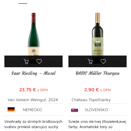
Saar Riesling – Mosel
BASIC Müller Thurgau
23,75
€
2,90
€
s DPH
s DPH
Van Volxem Weingut, 2024
Château Topoľčianky
NEMECKO
SLOVENSKO
Vinohrady zo strmých bridlicových
Svieže víno iskrivej žltozelenkavej
svahov priniesli očarujúci suchý
farby. Aromatické tóny sú