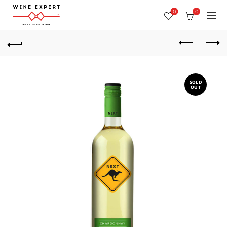
0
0
SOLD
OUT