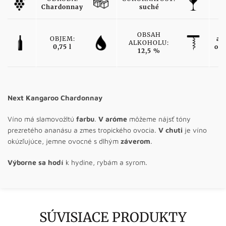
Chardonnay
suché
b
OBSAH
OBJEM:
ak
ALKOHOLU:
0,75 l
od
12,5 %
Next Kangaroo Chardonnay
Víno má slamovožltú
farbu
.
V aróme
môžeme nájsť tóny
prezretého ananásu a zmes tropického ovocia.
V chuti
je víno
okúzľujúce, jemne ovocné s dlhým
záverom
.
Výborne sa hodí
k hydine, rybám a syrom.
SÚVISIACE PRODUKTY