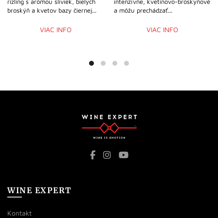
rizling s arómou sliviek, bielych
intenzívne, kvetinovo-broskyňové
broskýň a kvetov bazy čiernej...
a môžu prechádzať...
VIAC INFO
VIAC INFO
WINE EXPERT
Kontakt