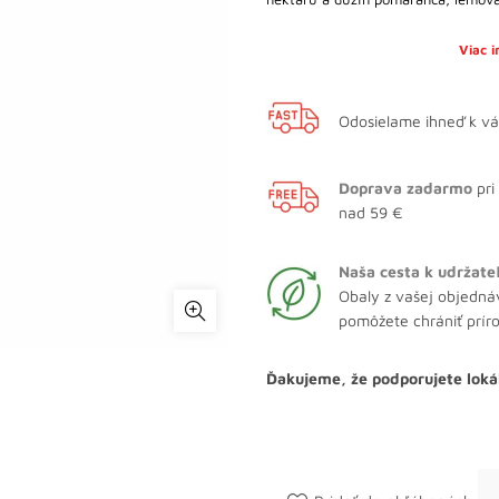
Viac 
Odosielame ihneď k v
Doprava zadarmo
pri
nad 59 €
Naša cesta k udržate
Obaly z vašej objedná
pomôžete chrániť prír
Ďakujeme, že podporujete loká