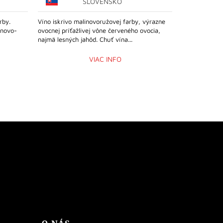
SLOVENSKO
rby.
Víno iskrivo malinovoružovej farby, výrazne
Víno má jemnú
inovo-
ovocnej príťažlivej vône červeného ovocia,
poteší príjem
najmä lesných jahôd. Chuť vína...
čerešní a v ch
VIAC INFO