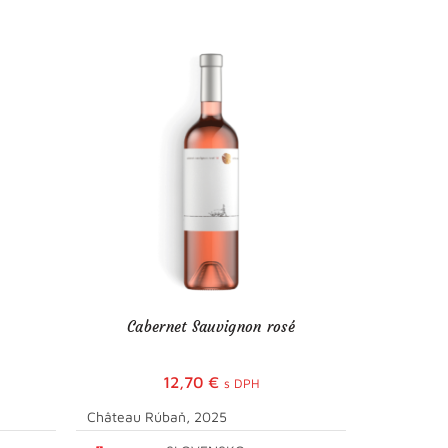
Cabernet Sauvignon rosé
NOIR 
12,70
€
s DPH
Château Rúbaň, 2025
Château To