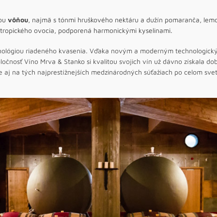
nou
vôňou
, najmä s tónmi hruškového nektáru a dužín pomaranča, l
tropického ovocia, podporená harmonickými kyselinami.
ológiou riadeného kvasenia. Vďaka novým a moderným technologickým
čnosť Víno Mrva & Stanko si kvalitou svojich vín už dávno získala dobr
e aj na tých najprestížnejších medzinárodných súťažiach po celom svet