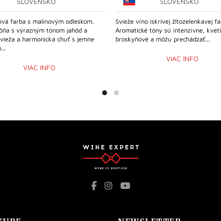
SLOVENSKO
SLOVENSKO
ová farba s malinovým odleskom.
Svieže víno iskrivej žltozelenkavej fa
ôňa s výrazným tónom jahôd a
Aromatické tóny sú intenzívne, kvet
Svieža a harmonická chuť s jemne
broskyňové a môžu prechádzať...
..
VIAC INFO
VIAC INFO