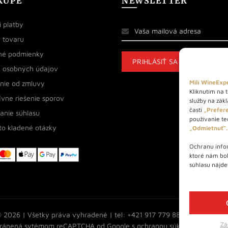
KUPE
NEWSLETTER
 platby
 tovaru
né podmienky
 osobných údajov
Milí WineExpe
nie od zmluvy
Kliknutím na t
ívne riešenie sporov
služby na zák
časti
„Prefere
anie súhlasu
používanie tec
to kladené otázky
„Odmietnuť“.
Ochranu infor
ktoré nám bo
súhlasu nájde
 2026 | Všetky práva vyhradené | tel: +421 917 779 888 | e-mail:
inf
Zá
chránená sytémom reCAPTCHA od Google s
ochranou súkromia
a
podmi