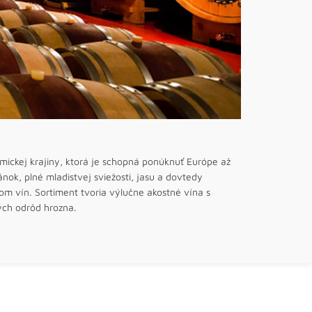
mickej krajiny, ktorá je schopná ponúknuť Európe až
nok, plné mladistvej sviežosti, jasu a dovtedy
 vín. Sortiment tvoria výlučne akostné vína s
ých odrôd hrozna.