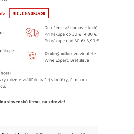
info
NIE JE NA SKLADE
Doručenie až domov – kuriér
ám
Pri nákupe do 30 €: 4,80 €
Pri nákupe nad 30 €: 3,90 €
 nákupe
Osobný odber
vo vínotéke
Wine Expert, Bratislava
ľnosti
vky môžete vrátiť do našej vínotéky, čím nám
odu.
lnu slovenskú firmu, na zdravie!