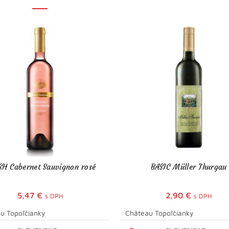
SH Cabernet Sauvignon rosé
BASIC Müller Thurgau
5,47
€
2,90
€
s DPH
s DPH
u Topoľčianky
Château Topoľčianky