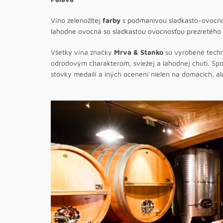
Víno zelenožltej
farby
s podmanivou sladkasto-ovoc
lahodne ovocná so sladkastou ovocnosťou prezretého 
Všetky vína značky
Mrva & Stanko
sú vyrobené techn
odrodovým charakterom, sviežej a lahodnej chuti. Spolo
stovky medailí a iných ocenení nielen na domácich, al