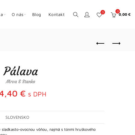
0
0
ka
O nás
Blog
Kontakt
0,00
€
Pálava
Mrva & Stanko
4,40
€
s DPH
SLOVENSKO
ou sladkasto-ovocnou vôňou, najmä s tónmi hruškového
vanou…