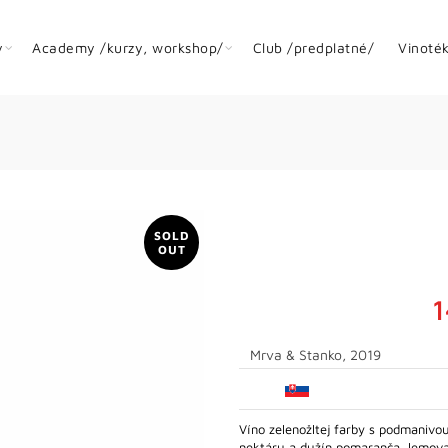
y
Academy /kurzy, workshop/
Club /predplatné/
Vinoté
SOLD
OUT
1
Mrva & Stanko, 2019
Víno zelenožltej farby s podmaniv
nektáru a dužín pomaranča, lemo