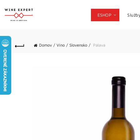
ESHOP
Služb
Domov
Víno
Slovensko
Pálava