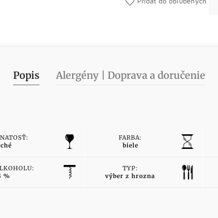
Pridať do obľúbených
Popis
Alergény | Doprava a doručenie
NATOSŤ:
FARBA:
uché
biele
ALKOHOLU:
TYP:
3 %
výber z hrozna