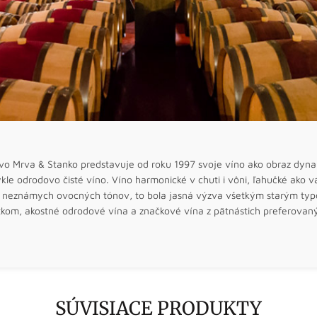
tvo Mrva & Stanko predstavuje od roku 1997 svoje víno ako obraz dyna
le odrodovo čisté víno. Víno harmonické v chuti i vôni, ľahučké ako vá
 neznámych ovocných tónov, to bola jasná výzva všetkým starým typom
stkom, akostné odrodové vína a značkové vína z pätnástich preferovan
SÚVISIACE PRODUKTY