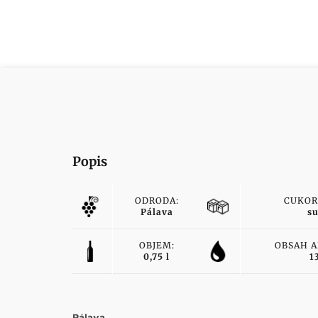
Popis
ODRODA:
CUKOR
Pálava
s
OBJEM:
OBSAH 
0,75 l
1
Pálava