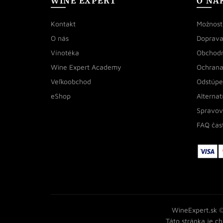
WINE EXPERT
O NÁ
Kontakt
Možnosti
O nás
Doprava
Vínotéka
Obchod
Wine Expert Academy
Ochrana
Veľkoobchod
Odstúpe
eShop
Alternat
Spravov
FAQ čas
WineExpert.sk ©
Táto stránka je 