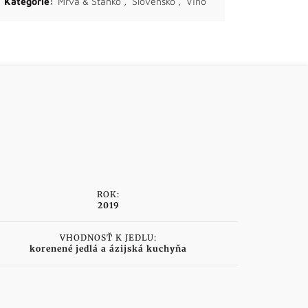
Kategórie:
Mrva & Stanko
,
Slovensko
,
Víno
ROK:
2019
VHODNOSŤ K JEDLU:
korenené jedlá a ázijská kuchyňa