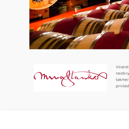
Vinárs
neobvyk
takmer
prívla