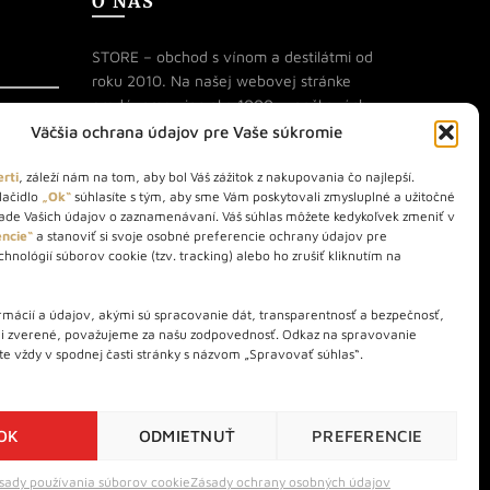
O NÁS
STORE – obchod s vínom a destilátmi od
roku 2010. Na našej webovej stránke
predávame viac ako 1000+ značkových
produktov.
Väčšia ochrana údajov pre Vaše súkromie
Info tel.: +421 917 779 888
rti
, záleží nám na tom, aby bol Váš zážitok z nakupovania čo najlepší.
lačidlo
„Ok“
súhlasíte s tým, aby sme Vám poskytovali zmysluplné a užitočné
Vínotéka: +421 917 888 879
lade Vašich údajov o zaznamenávaní. Váš súhlas môžete kedykoľvek zmeniť v
Vínotéka: Bratislavská 49/B,
ncie“
a stanoviť si svoje osobné preferencie ochrany údajov pre
hnológií súborov cookie (tzv. tracking) alebo ho zrušiť kliknutím na
Bratislava 841 06
Centrála: Na vrátkach 1/N, Bratislava
mácií a údajov, akými sú spracovanie dát, transparentnosť a bezpečnosť,
841 01
li zverené, považujeme za našu zodpovednosť. Odkaz na spravovanie
te vždy v spodnej časti stránky s názvom „Spravovať súhlas“.
OK
ODMIETNUŤ
PREFERENCIE
o@wineexpert.sk
sady používania súborov cookie
Zásady ochrany osobných údajov
enkami používania