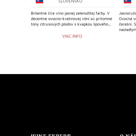
SLOVENSKO
Brilantne číre víno jasnej zelenožltej farby. V
Jasnoruž
decentne ovocno-kvetinovej vôni sú prítomné
Ovocná v
tóny citrusových plodov s kvapkou lipového...
čerešní. 
nasladlým.
VIAC INFO