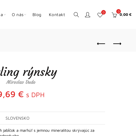
0
0
ka
O nás
Blog
Kontakt
0,00
€
zling rýnsky
Miroslav Dudo
9,69
€
s DPH
SLOVENSKO
ch jabĺčok a marhúľ s jemnou mineralitou skrývajúc za
 jednoducho…