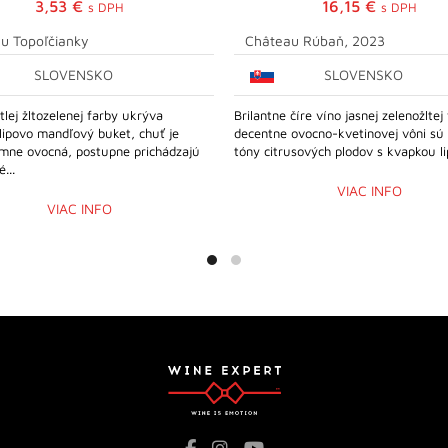
3,53
€
16,15
€
s DPH
s DPH
u Topoľčianky
Château Rúbaň, 2023
SLOVENSKO
SLOVENSKO
tlej žltozelenej farby ukrýva
Brilantne číre víno jasnej zelenožltej
lipovo mandľový buket, chuť je
decentne ovocno-kvetinovej vôni sú
emne ovocná, postupne prichádzajú
tóny citrusových plodov s kvapkou li
...
VIAC INFO
VIAC INFO