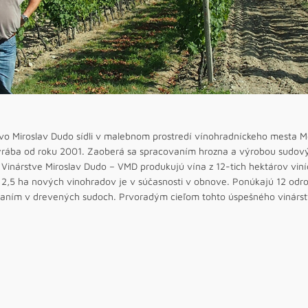
tvo Miroslav Dudo sídli v malebnom prostredí vínohradníckeho mesta 
yrába od roku 2001. Zaoberá sa spracovaním hrozna a výrobou sudový
 Vinárstve Miroslav Dudo – VMD produkujú vína z 12-tich hektárov viní
 2,5 ha nových vinohradov je v súčasnosti v obnove. Ponúkajú 12 odr
vaním v drevených sudoch. Prvoradým cieľom tohto úspešného vinárst