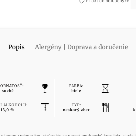
Pridať do obľúbených
Popis
Alergény | Doprava a doručenie
ORNATOSŤ:
FARBA:
suché
biele
H ALKOHOLU:
TYP:
13,0 %
neskorý zber
k
úľ s jemnou mineralitou skrývajúc za pevnú modranskú kyselinku si vá