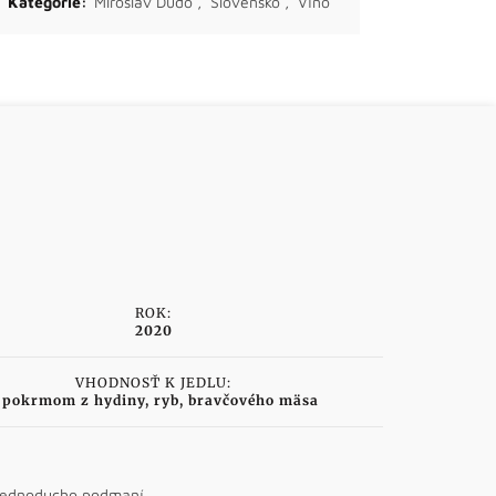
Kategórie:
Miroslav Dudo
,
Slovensko
,
Víno
ROK:
2020
VHODNOSŤ K JEDLU:
 pokrmom z hydiny, ryb, bravčového mäsa
s jednoducho podmaní.