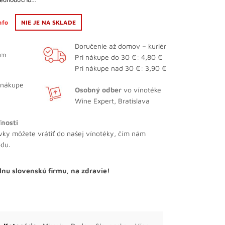
info
NIE JE NA SKLADE
Doručenie až domov – kuriér
ám
Pri nákupe do 30 €: 4,80 €
Pri nákupe nad 30 €: 3,90 €
 nákupe
Osobný odber
vo vínotéke
Wine Expert, Bratislava
ľnosti
vky môžete vrátiť do našej vínotéky, čím nám
odu.
lnu slovenskú firmu, na zdravie!