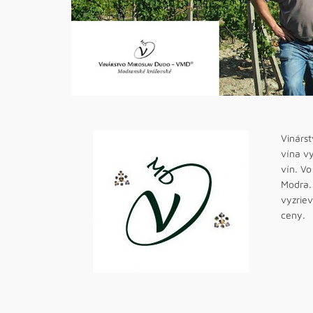
Vinárs
vína v
vín. Vo
Modra.
vyzrie
ceny.