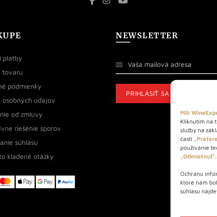
KUPE
NEWSLETTER
 platby
 tovaru
né podmienky
 osobných údajov
Milí WineExpe
nie od zmluvy
Kliknutím na t
ívne riešenie sporov
služby na zák
časti
„Prefere
anie súhlasu
používanie tec
to kladené otázky
„Odmietnuť“.
Ochranu infor
ktoré nám bo
súhlasu nájde