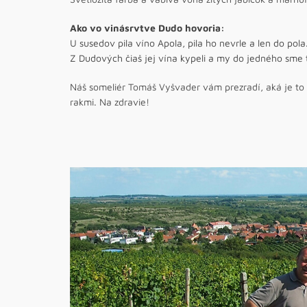
Ako vo vinásrvtve Dudo hovoria:
U susedov pila víno Apola, pila ho nevrle a len do pola
Z Dudových čiaš jej vína kypeli a my do jedného sme t
Náš someliér Tomáš Vyšvader vám prezradí, aká je to r
rakmi. Na zdravie!