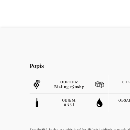
Popis
ODRODA:
CUK
Rizling rýnsky
OBJEM:
OBSA
0,75 l
Svetložltá farba a vábivá vôňa žltých jabĺčok a marh