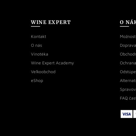
WINE EXPERT
O NÁ
Kontakt
Možnosti
O nás
Doprava
Vínotéka
Obchod
Wine Expert Academy
Ochrana
Veľkoobchod
Odstúpe
eShop
Alternat
Spravov
FAQ čas