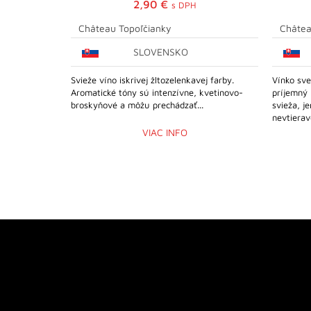
2,90
€
s DPH
Château Topoľčianky
Châtea
SLOVENSKO
Svieže víno iskrivej žltozelenkavej farby.
Vínko sve
Aromatické tóny sú intenzívne, kvetinovo-
príjemný 
broskyňové a môžu prechádzať...
svieža, j
nevtieravé
VIAC INFO