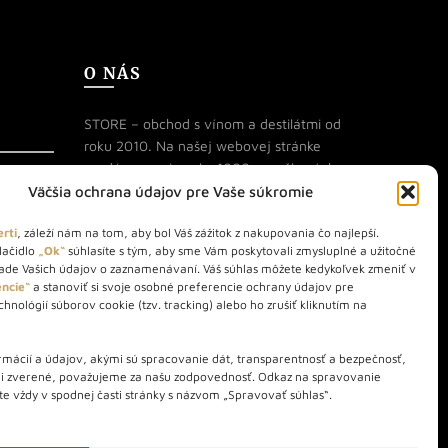
O NÁS
STORE – obchod s vínom a destilátmi od
roku 2010. Na našej webovej stránke
predávame viac ako 1000+ značkových
produktov.
Väčšia ochrana údajov pre Vaše súkromie
Info tel.: +421 917 779 888
rti
, záleží nám na tom, aby bol Váš zážitok z nakupovania čo najlepší.
lačidlo
„Ok“
súhlasíte s tým, aby sme Vám poskytovali zmysluplné a užitočné
Vínotéka: +421 917 888 879
lade Vašich údajov o zaznamenávaní. Váš súhlas môžete kedykoľvek zmeniť v
Vínotéka: Bratislavská 49/B,
ncie“
a stanoviť si svoje osobné preferencie ochrany údajov pre
hnológií súborov cookie (tzv. tracking) alebo ho zrušiť kliknutím na
Bratislava 841 06
Centrála: Na vrátkach 1/N, Bratislava
mácií a údajov, akými sú spracovanie dát, transparentnosť a bezpečnosť,
841 01
li zverené, považujeme za našu zodpovednosť. Odkaz na spravovanie
te vždy v spodnej časti stránky s názvom „Spravovať súhlas“.