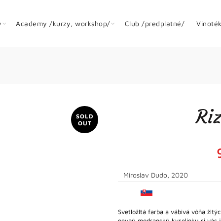
y
Academy /kurzy, workshop/
Club /predplatné/
Vinoté
Ri
SOLD
OUT
Miroslav Dudo, 2020
Svetložltá farba a vábivá vôňa žltý
pevnú modranskú kyselinku si vás