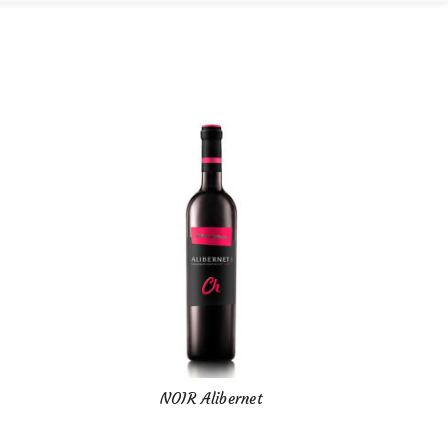
NOIR Alibernet
BA