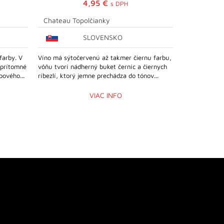
4,95
€
s DPH
Chateau Topolčianky
Château To
SLOVENSKO
 farby. V
Víno má sýtočervenú až takmer čiernu farbu,
Krásne víno ze
 prítomné
vôňu tvorí nádherný buket černíc a čiernych
spája príjemn
pového...
ríbezlí, ktorý jemne prechádza do tónov...
a egrešov s v
VIAC INFO