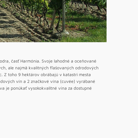
Modra, časť Harmónia. Svoje lahodné a oceňované
ch, ale najmä kvalitných fľašovaných odrodových
c. Z toho 9 hektárov obrábajú v katastri mesta
odových vín a 2 značkové vína (cuvée) vyrábané
va je ponúkať vysokokvalitné vína za dostupné