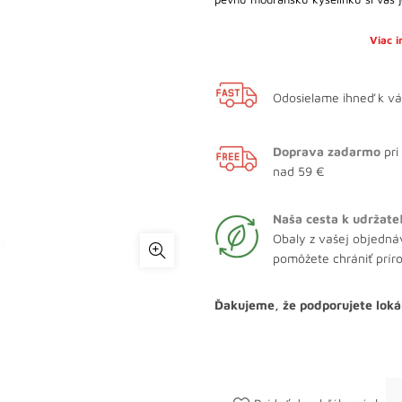
Viac 
Odosielame ihneď k v
Doprava zadarmo
pri
nad 59 €
Naša cesta k udržate
Obaly z vašej objedná
pomôžete chrániť prír
Ďakujeme, že podporujete loká