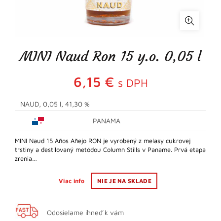
MINI Naud Ron 15 y.o. 0,05 l
6,15
€
s DPH
NAUD, 0,05 l, 41,30 %
PANAMA
MINI Naud 15 Años Añejo RON je vyrobený z melasy cukrovej
trstiny a destilovaný metódou Column Stills v Paname. Prvá etapa
zrenia…
Viac info
NIE JE NA SKLADE
Odosielame ihneď k vám