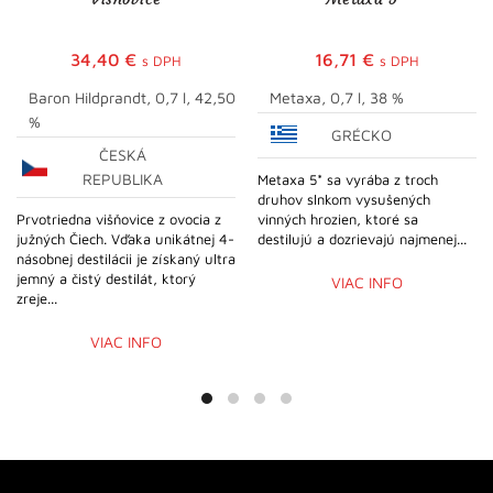
34,40
€
16,71
€
s DPH
s DPH
Baron Hildprandt, 0,7 l, 42,50
Metaxa, 0,7 l, 38 %
%
GRÉCKO
ČESKÁ
REPUBLIKA
Metaxa 5* sa vyrába z troch
druhov slnkom vysušených
Prvotriedna višňovice z ovocia z
vinných hrozien, ktoré sa
južných Čiech. Vďaka unikátnej 4-
destilujú a dozrievajú najmenej...
násobnej destilácii je získaný ultra
jemný a čistý destilát, ktorý
VIAC INFO
zreje...
VIAC INFO