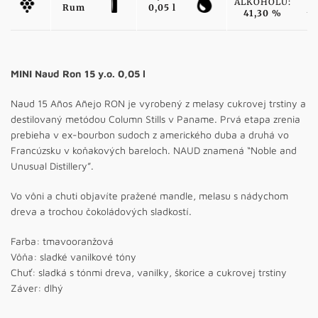
ALKOHOLU:
Rum
0,05 l
41,30 %
MINI Naud Ron 15 y.o. 0,05 l
Naud 15 Años Añejo RON je vyrobený z melasy cukrovej trstiny a
destilovaný metódou Column Stills v Paname. Prvá etapa zrenia
prebieha v ex-bourbon sudoch z amerického duba a druhá vo
Francúzsku v koňakových bareloch. NAUD znamená “Noble and
Unusual Distillery”.
Vo vôni a chuti objavíte pražené mandle, melasu s nádychom
dreva a trochou čokoládových sladkostí.
Farba: tmavooranžová
Vôňa: sladké vanilkové tóny
Chuť: sladká s tónmi dreva, vanilky, škorice a cukrovej trstiny
Záver: dlhý