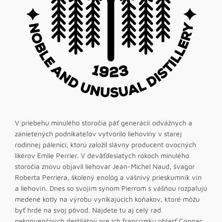
V priebehu minulého storočia päť generácií odvážnych a
zanietených podnikateľov vytvorilo liehoviny v starej
rodinnej pálenici, ktorú založil slávny producent ovocných
likérov Emile Perrier. V deväťdesiatych rokoch minulého
storočia znovu objavil liehovar Jean-Michel Naud, švagor
Roberta Perriera, školený enológ a vášnivý prieskumník vín
a liehovín. Dnes so svojím synom Pierrom s vášňou rozpaľujú
medené kotly na výrobu vynikajúcich koňakov, ktoré môžu
byť hrdé na svoj pôvod. Nájdete tu aj celý rad
nekonvenčných destilátov pre ich francúzsku oblasť Cognac,