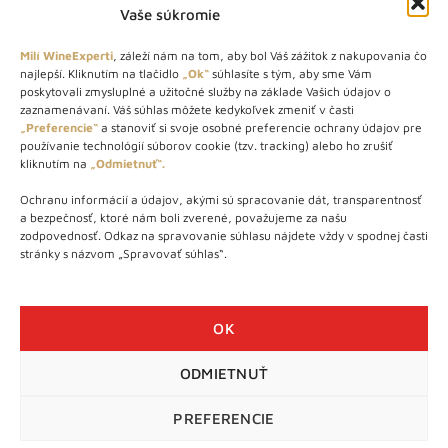
Vaše súkromie
Milí WineExperti
, záleží nám na tom, aby bol Váš zážitok z nakupovania čo
najlepší. Kliknutím na tlačidlo
„Ok“
súhlasíte s tým, aby sme Vám
O NÁS
poskytovali zmysluplné a užitočné služby na základe Vašich údajov o
zaznamenávaní. Váš súhlas môžete kedykoľvek zmeniť v časti
STORE – obchod s vínom a destilátmi od roku 2010. Na našej
„Preferencie“
a stanoviť si svoje osobné preferencie ochrany údajov pre
používanie technológií súborov cookie (tzv. tracking) alebo ho zrušiť
webovej stránke predávame viac ako 1000+ značkových
kliknutím na
„Odmietnuť“.
produktov.
Ochranu informácií a údajov, akými sú spracovanie dát, transparentnosť
Info tel.: +421 917 779 888
a bezpečnosť, ktoré nám boli zverené, považujeme za našu
Vínotéka: +421 917 888 879
zodpovednosť. Odkaz na spravovanie súhlasu nájdete vždy v spodnej časti
stránky s názvom „Spravovať súhlas“.
Vínotéka: Bratislavská 49/B, Bratislava 841 06
Centrála: Na vrátkach 1/N, Bratislava 841 01
OK
ODMIETNUŤ
WineExpert.sk © 2026 | Všetky práva vyhradené | tel: +421 917
779 888 | e-mail:
info@wineexpert.sk
PREFERENCIE
Táto stránka je chránená sytémom reCAPTCHA od Google s