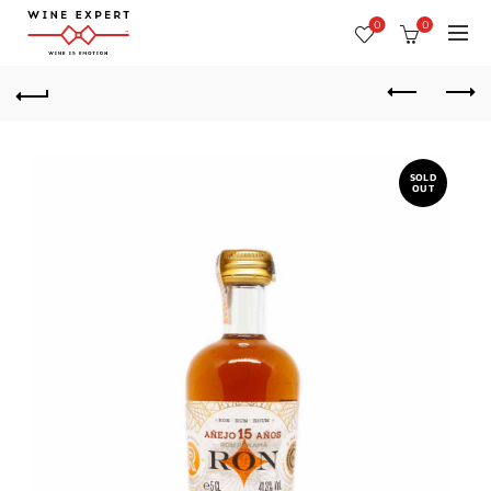
0
0
SOLD
OUT