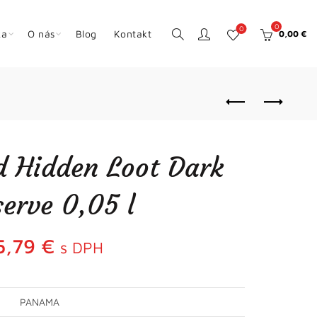
0
0
ka
O nás
Blog
Kontakt
0,00
€
 Hidden Loot Dark
erve 0,05 l
5,79
€
s DPH
PANAMA