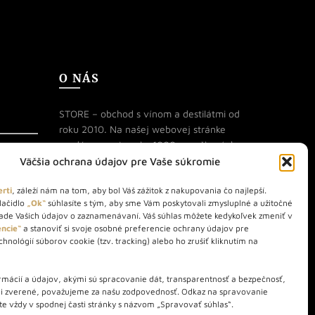
O NÁS
STORE – obchod s vínom a destilátmi od
roku 2010. Na našej webovej stránke
predávame viac ako 1000+ značkových
produktov.
Väčšia ochrana údajov pre Vaše súkromie
Info tel.: +421 917 779 888
rti
, záleží nám na tom, aby bol Váš zážitok z nakupovania čo najlepší.
lačidlo
„Ok“
súhlasíte s tým, aby sme Vám poskytovali zmysluplné a užitočné
Vínotéka: +421 917 888 879
lade Vašich údajov o zaznamenávaní. Váš súhlas môžete kedykoľvek zmeniť v
Vínotéka: Bratislavská 49/B,
ncie“
a stanoviť si svoje osobné preferencie ochrany údajov pre
hnológií súborov cookie (tzv. tracking) alebo ho zrušiť kliknutím na
Bratislava 841 06
Centrála: Na vrátkach 1/N, Bratislava
mácií a údajov, akými sú spracovanie dát, transparentnosť a bezpečnosť,
841 01
li zverené, považujeme za našu zodpovednosť. Odkaz na spravovanie
te vždy v spodnej časti stránky s názvom „Spravovať súhlas“.