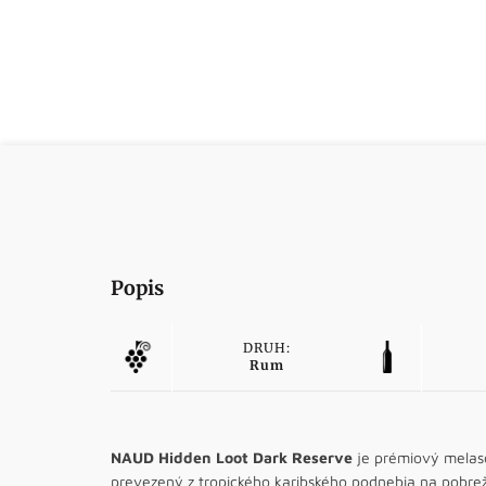
Popis
DRUH:
Rum
NAUD Hidden Loot Dark Reserve
je prémiový melaso
prevezený z tropického karibského podnebia na pobrež