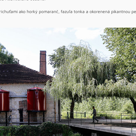
ríchuťami ako horký pomaranč, fazuľa tonka a okorenená pikantnou pe