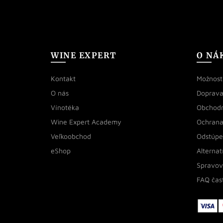
WINE EXPERT
O NÁ
Kontakt
Možnosti
O nás
Doprava
Vínotéka
Obchod
Wine Expert Academy
Ochrana
Veľkoobchod
Odstúpe
eShop
Alternat
Spravov
FAQ čas