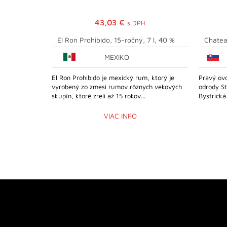
43,03
€
s DPH
El Ron Prohibido, 15-ročný, 7 l, 40 %
Chatea
MEXIKO
El Ron Prohibido je mexický rum, ktorý je
Pravý ovo
vyrobený zo zmesi rumov rôznych vekových
odrody St
skupín, ktoré zreli až 15 rokov...
Bystrická
VIAC INFO