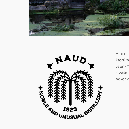
V prieb
ktorú z
Jean-M
s vášňo
nekonv