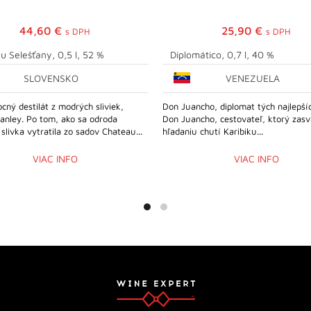
44,60
€
25,90
€
s DPH
s DPH
u Selešťany, 0,5 l, 52 %
Diplomático, 0,7 l, 40 %
SLOVENSKO
VENEZUELA
cný destilát z modrých sliviek,
Don Juancho, diplomat tých najlepší
anley. Po tom, ako sa odroda
Don Juancho, cestovateľ, ktorý zasvä
 slivka vytratila zo sadov Chateau...
hľadaniu chutí Karibiku...
VIAC INFO
VIAC INFO