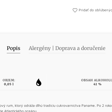
Pridať do obľúbený
Popis
Alergény | Doprava a doručenie
OBJEM:
OBSAH ALKOHOLU
0,05 l
41 %
vý rum, ktorý odráža dlhú tradíciu cukrovarníctva Paname. Po 2 roko
ie Atlantického oceánu.