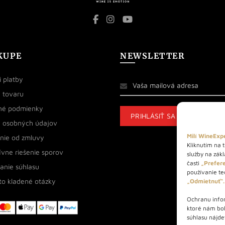
KUPE
NEWSLETTER
 platby
 tovaru
né podmienky
 osobných údajov
Milí WineExpe
nie od zmluvy
Kliknutím na t
ívne riešenie sporov
služby na zák
časti
„Prefere
anie súhlasu
používanie tec
to kladené otázky
„Odmietnuť“.
Ochranu infor
ktoré nám bo
súhlasu nájde