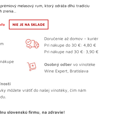
prémiový melasový rum, ktorý odráža dlhú tradíciu
h zrenia…
info
NIE JE NA SKLADE
Doručenie až domov – kuriér
ám
Pri nákupe do 30 €: 4,80 €
Pri nákupe nad 30 €: 3,90 €
 nákupe
Osobný odber
vo vínotéke
Wine Expert, Bratislava
ľnosti
vky môžete vrátiť do našej vínotéky, čím nám
odu.
lnu slovenskú firmu, na zdravie!