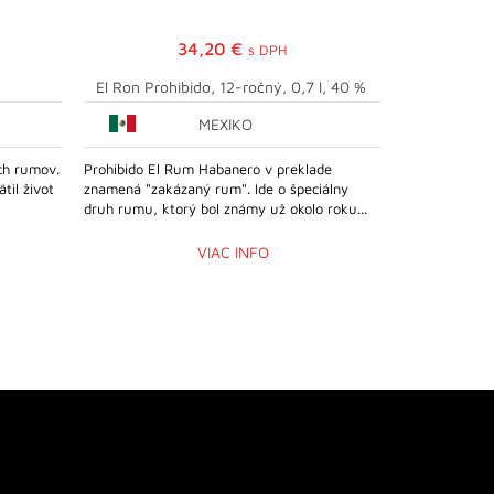
34,20
€
s DPH
El Ron Prohibido, 12-ročný, 0,7 l, 40 %
Baron Hildp
MEXIKO
Č
ch rumov.
Prohibido El Rum Habanero v preklade
Prvotriedne o
til život
znamená "zakázaný rum". Ide o špeciálny
Hildpbrandt Č
druh rumu, ktorý bol známy už okolo roku...
výberových če
rodinná malov
VIAC INFO