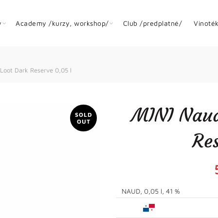
y
Academy /kurzy, workshop/
Club /predplatné/
Vinoté
Loot Dark Reserve 0,05 l
MINI Naud
SOLD
OUT
Res
NAUD, 0,05 l, 41 %