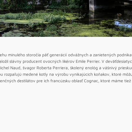
ehu minulého storočia päť generácií odvážnych a zanietených podnikateľ
aložil slávny producent ovocných likérov Emile Perrier. V deväťdesiaty
ichel Naud, švagor Roberta Perriera, školený enológ a vášnivý priesku
u rozpaľujú medené kotly na výrobu vynikajúcich koňakov, ktoré môžu 
enčných destilátov pre ich francúzsku oblasť Cognac, ktoré máme tiež