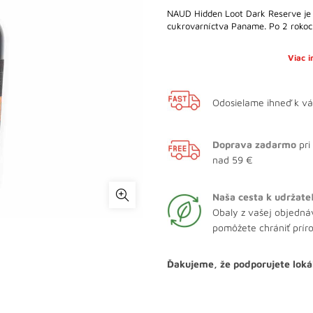
NAUD Hidden Loot Dark Reserve je 
cukrovarníctva Paname. Po 2 rokoc
Viac 
Odosielame ihneď k v
Doprava zadarmo
pri
nad 59 €
Naša cesta k udržate
Obaly z vašej objedná
pomôžete chrániť prír
Ďakujeme, že podporujete loká