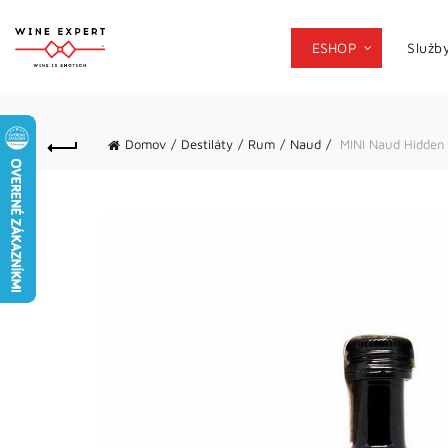
ESHOP
Služb
Domov
Destiláty
Rum
Naud
MINI Naud Hidden 