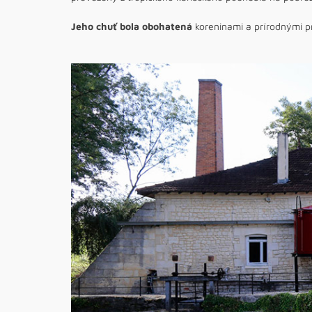
Jeho chuť bola obohatená
koreninami a prírodnými p