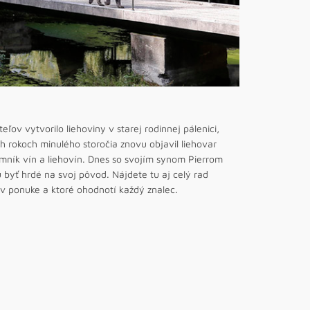
ov vytvorilo liehoviny v starej rodinnej pálenici,
ch rokoch minulého storočia znovu objavil liehovar
mník vín a liehovín. Dnes so svojím synom Pierrom
byť hrdé na svoj pôvod. Nájdete tu aj celý rad
 v ponuke a ktoré ohodnotí každý znalec.