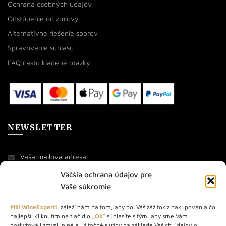
Ochrana osobných údajov
Odstúpenie od zmluvy
Alternatívne riešenie sporov
Spravovanie súhlasu
FAQ často kladené otázky
NEWSLETTER
Väčšia ochrana údajov pre
Vaše súkromie
Milí WineExperti
, záleží nám na tom, aby bol Váš zážitok z nakupovania čo
najlepší. Kliknutím na tlačidlo
„Ok“
súhlasíte s tým, aby sme Vám
O NÁS
poskytovali zmysluplné a užitočné služby na základe Vašich údajov o