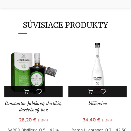
SÚVISIACE PRODUKTY
Constantin Jablkový destilát,
Višňovice
darčekový box
26,20
€
34,40
€
s DPH
s DPH
SABER Distillery, 0,5 l, 42 %
Baron Hildprandt, 0,7 l, 42,50