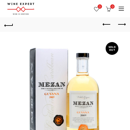
0
0
SOLD
OUT