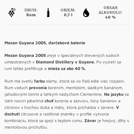
OBSAH
DRUH:
OBJEM:
ALKOHOLU:
Rum
0,7 l
40 %
Mezan Guyana 2005, darčekové balenie
Mezan Guyana 2005
zreje v špeciálnych drevených sudoch
umiestnených v
Diamond Distillery v Guyane.
Po vyzretí sa
rum ľahko prefiltruje a
mieša sa ako 40 %.
Rum má svetlú
farbu
slamy, ktorá sa vo fľaši ešte viac rozjasní.
Rum vzduch
prevonia
korením, mentolom, sladkým banánom,
jahodovými tónmi a ľahkým nádychom Clementine.
Na jazyku
sa
Vám rozvíri pikantná
chuť
korenia a zázvoru, tóny banánov a
citrónov s trochou duba a mäty, ktorá prichádza v závere.
V
dochuti
citrusové a rastlinné známky v profile vytvoria
kombináciu, ktorá sa spojí s teplom rumu.
Záver
je hrejivý, dlhý s
mentolovou príchuťou.