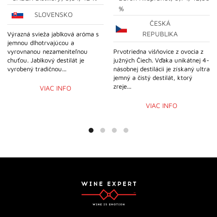
%
SLOVENSKO
ČESKÁ
REPUBLIKA
Výrazná svieža jablková aróma s
jemnou dlhotrvajúcou a
vyrovnanou nezameniteľnou
Prvotriedna višňovice z ovocia z
chuťou. Jablkový destilát je
južných Čiech. Vďaka unikátnej 4-
vyrobený tradičnou...
násobnej destilácii je získaný ultra
jemný a čistý destilát, ktorý
zreje...
VIAC INFO
VIAC INFO