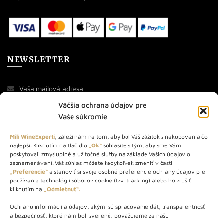
NEWSLETTER
Väčšia ochrana údajov pre
Vaše súkromie
Milí WineExperti
, záleží nám na tom, aby bol Váš zážitok z nakupovania čo
najlepší. Kliknutím na tlačidlo
„Ok“
súhlasíte s tým, aby sme Vám
O NÁS
poskytovali zmysluplné a užitočné služby na základe Vašich údajov o
zaznamenávaní. Váš súhlas môžete kedykoľvek zmeniť v časti
„Preferencie“
a stanoviť si svoje osobné preferencie ochrany údajov pre
STORE – obchod s vínom a destilátmi od roku 2010. Na našej
používanie technológií súborov cookie (tzv. tracking) alebo ho zrušiť
webovej stránke predávame viac ako 1000+ značkových
kliknutím na
„Odmietnuť“.
produktov.
Ochranu informácií a údajov, akými sú spracovanie dát, transparentnosť
Info tel.: +421 917 779 888
a bezpečnosť, ktoré nám boli zverené, považujeme za našu