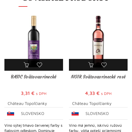
BASIC Svätovavrinecké
NOIR Svätovavrinecké rosé
3,31
€
4,33
€
s DPH
s DPH
Château Topoľčianky
Château Topoľčianky
SLOVENSKO
SLOVENSKO
Víno sýtej tmavo červenej farby s
Víno má jemnú, iskrivú ružovú
fialovým odleskom. Dominuje
farbu, vôňa poteší príjemnými