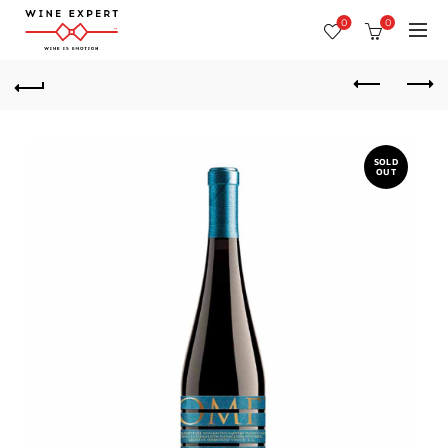
0
0
SOLD
OUT