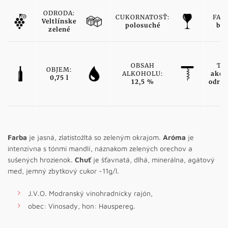
ODRODA:
CUKORNATOSŤ:
FAR
Veltlínske
polosuché
bie
zelené
OBSAH
TY
OBJEM:
ALKOHOLU:
akos
0,75 l
12,5 %
odro
Farba
je jasná, zlatistožltá so zeleným okrajom.
Aróma
je
intenzívna s tónmi mandlí, náznakom zelených orechov a
sušených hrozienok.
Chuť
je šťavnatá, dlhá, minerálna, agátový
med, jemný zbytkový cukor -11g/l.
J.V.O. Modranský vinohradnícky rajón,
obec: Vinosady, hon: Hauspereg.