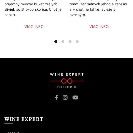
príjemný ovocný buket zrelých
tónmi záhradných jahôd a čerešní
sliviek so štipkou škorice. Chuť je
a v chuti je ľahké, svieže s
hebká...
ovocným...
VIAC INFO
VIAC INFO
WINE EXPERT
Kontakt