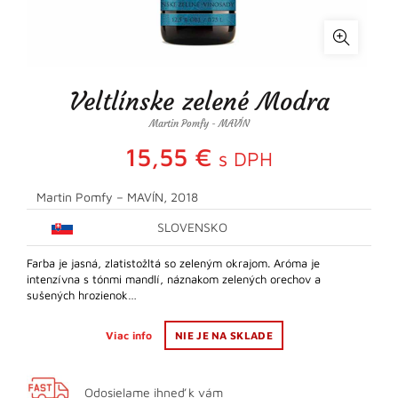
Veltlínske zelené Modra
Martin Pomfy - MAVÍN
15,55
€
s DPH
Martin Pomfy – MAVÍN, 2018
SLOVENSKO
Farba je jasná, zlatistožltá so zeleným okrajom. Aróma je
intenzívna s tónmi mandlí, náznakom zelených orechov a
sušených hrozienok…
Viac info
NIE JE NA SKLADE
Odosielame ihneď k vám