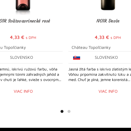
OIR Svätovavrinecké rosé
NOIR Devín
4,33
€
4,33
€
s DPH
s DPH
u Topoľčianky
Château Topoľčianky
SLOVENSKO
SLOVENSKO
emnú, iskrivú ružovú farbu, vôňa
Jasná žltá farba s iskrivo zlatistým 
íjemnými tónmi záhradných jahôd a
Vôňou pripomína zakvitnutú lúku a 
 v chuti je ľahké, svieže s ovocným...
med. Chuť je plná, jemne korenistá...
VIAC INFO
VIAC INFO