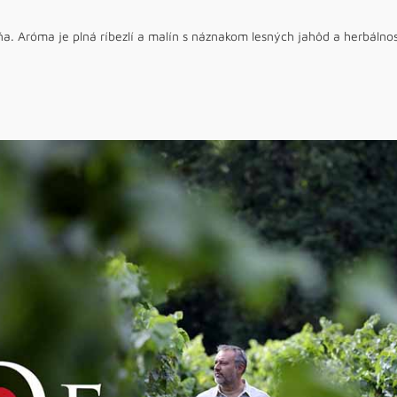
a. Aróma je plná ríbezlí a malín s náznakom lesných jahôd a herbál