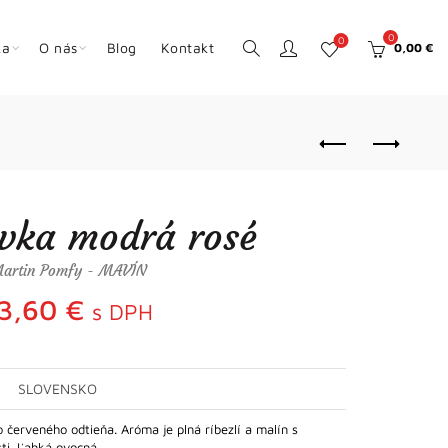
0
0
ka
O nás
Blog
Kontakt
0,00
€
vka modrá rosé
artin Pomfy - MAVÍN
13,60
€
s DPH
SLOVENSKO
červeného odtieňa. Aróma je plná ríbezlí a malín s
osti. Ľahká ovocná…