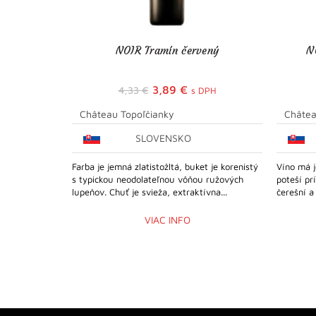
NOIR Tramín červený
N
Pôvodná
Aktuálna
3,89
€
4,33
€
s DPH
cena
cena
Château Topoľčianky
Châtea
bola:
je:
SLOVENSKO
4,33 €.
3,89 €.
Farba je jemná zlatistožltá, buket je korenistý
Víno má j
s typickou neodolateľnou vôňou ružových
poteší pr
lupeňov. Chuť je svieža, extraktívna...
čerešní a
VIAC INFO