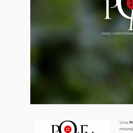
Vína
M
minimá