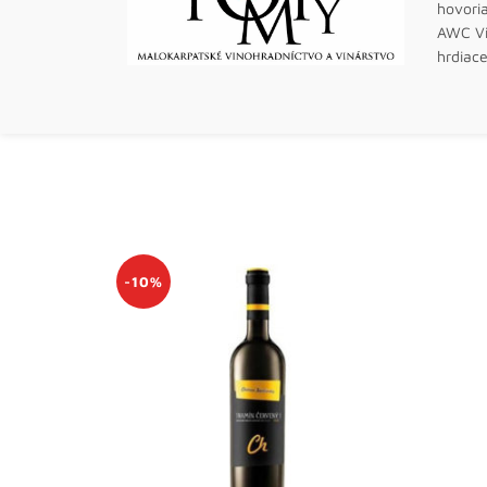
hovoria
AWC Vi
hrdiace
-10%