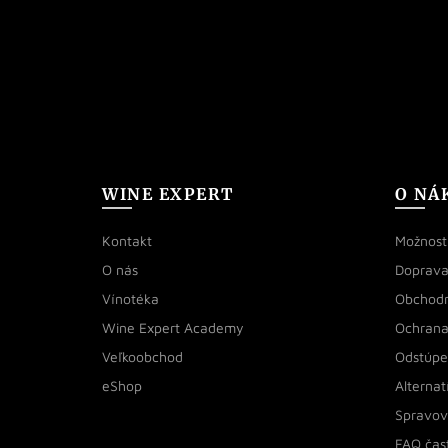
WINE EXPERT
O NÁ
Kontakt
Možnosti
O nás
Doprava
Vínotéka
Obchod
Wine Expert Academy
Ochrana
Veľkoobchod
Odstúpe
eShop
Alternat
Spravov
FAQ čas