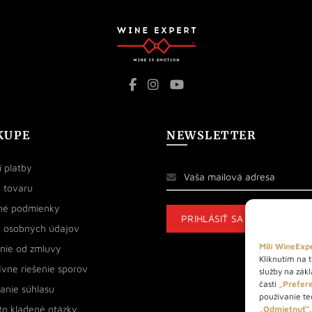
KUPE
NEWSLETTER
 platby
 tovaru
né podmienky
 osobných údajov
Milí WineExpe
nie od zmluvy
Kliknutím na t
ívne riešenie sporov
služby na zák
časti
„Prefere
anie súhlasu
používanie tec
to kladené otázky
„Odmietnuť“.