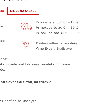
info
NIE JE NA SKLADE
Doručenie až domov – kuriér
ám
Pri nákupe do 30 €: 4,80 €
Pri nákupe nad 30 €: 3,90 €
 nákupe
Osobný odber
vo vínotéke
Wine Expert, Bratislava
ľnosti
vky môžete vrátiť do našej vínotéky, čím nám
odu.
lnu slovenskú firmu, na zdravie!
Pridať do obľúbených