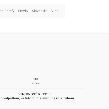
tin Pomfy - MAVÍN
,
Slovensko
,
Víno
ROK:
2022
VHODNOSŤ K JEDLU:
 predjedlám, šalátom, bielemu mäsu a rybám