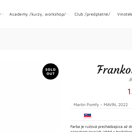
y
Academy /kurzy, workshop/
Club /predplatné/
Vinoté
Franko
SOLD
OUT
M
Martin Pomfy – MAVÍN, 2022
Farba je ružová prechádzajúca až do 
náznakom lesných jahôd a herbáln