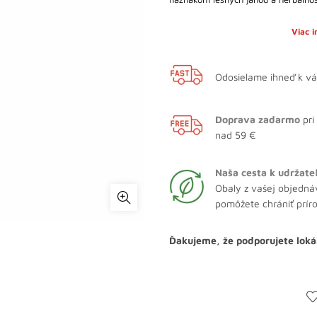
Viac 
Odosielame ihneď k v
Doprava zadarmo
pri
nad 59 €
Naša cesta k udržate
Obaly z vašej objedná
pomôžete chrániť prír
Ďakujeme, že podporujete loká