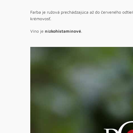
Farba je ružová prechádzajúca až do červeného odtieň
krémovosť.
Víno je
nízkohistamínové
.