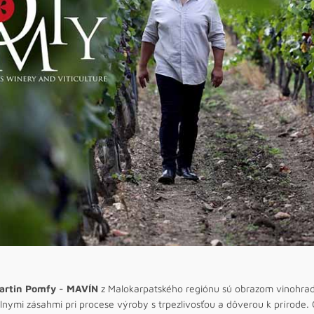
artin Pomfy - MAVÍN
z Malokarpatského regiónu sú obrazom vinohrado
lnymi zásahmi pri procese výroby s trpezlivosťou a dôverou k prírode