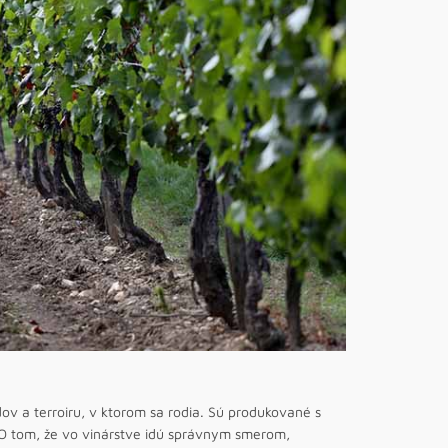
v a terroiru, v ktorom sa rodia. Sú produkované s
. O tom, že vo vinárstve idú správnym smerom,