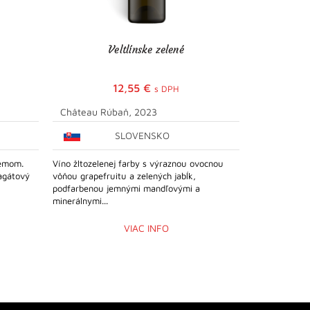
Veltlínske zelené
BASI
12,55
€
s DPH
Château Rúbaň, 2023
Château To
SLOVENSKO
lemom.
Víno žltozelenej farby s výraznou ovocnou
Víno sýtej tm
agátový
vôňou grapefruitu a zelených jabĺk,
odleskom. Do
podfarbenou jemnými mandľovými a
zrelých slivie
minerálnymi...
hebká...
VIAC INFO