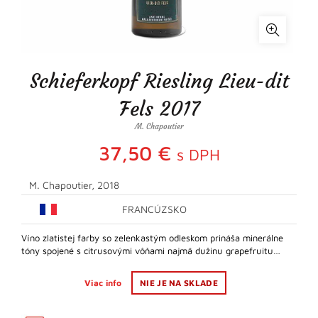
Schieferkopf Riesling Lieu-dit
Fels 2017
M. Chapoutier
37,50
€
s DPH
M. Chapoutier, 2018
FRANCÚZSKO
Víno zlatistej farby so zelenkastým odleskom prináša minerálne
tóny spojené s citrusovými vôňami najmä dužinu grapefruitu…
Viac info
NIE JE NA SKLADE