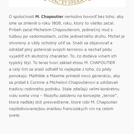
O spoločnosti
M. Chapoutier
nemožno hovoriť bez toho, aby
sme sa zmienili o roku 1808, roku, ktorý to všetko začal.
Príbeh začal Michelom Chapoutierom, jedinečný muž s
túžbou po vedomostiach, určite jedinečného druhu. Michel je
otvorený a vždy ochotný učiť sa. Snaží sa objavovať a
odrážať plný potenciál svojich terroirov a nechať pôdu
vyjadriť ich skutočný charakter. To, čo dodáva vínam ich
typický štýl. To teraz tvorí základ étosu M. CHAPOUTIER
a celý tím sa snaží odhaliť to najlepšie z toho, čo pôdy
ponúkajú. Mathilde a Maxime priniesli novú generáciu, aby
sa pridali k Corinne a Michelovi Chapoutierovi a udržiavali
tradíciu rodinného podniku. Stále zdieľajú veľmi konkrétnu
víziu sveta vína – filozofiu založenú na koncepte „terroir“,
ktorá naďalej drží presvedčenie, ktoré robí M. Chapoutier
najobdivovanejšou značkou francúzskych vín na celom
svete.