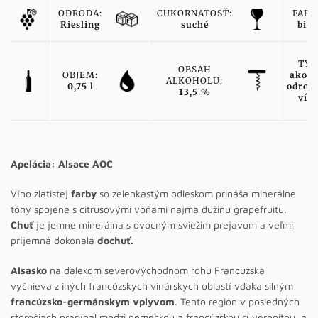
ODRODA:
CUKORNATOSŤ:
FARB
Riesling
suché
biel
TYP
OBSAH
OBJEM:
akost
ALKOHOLU:
0,75 l
odrod
13,5 %
vín
Apelácia: Alsace AOC
Víno zlatistej
farby
so zelenkastým odleskom prináša minerálne
tóny spojené s citrusovými vôňami najmä dužinu grapefruitu.
Chuť
je jemne minerálna s ovocným sviežim prejavom a veľmi
príjemná dokonalá
dochuť.
Alsasko
na ďalekom severovýchodnom rohu Francúzska
vyčnieva z iných francúzskych vinárskych oblastí vďaka silným
francúzsko-germánskym vplyvom
. Tento región v posledných
storočiach prepínal medzi nemeckou a francúzskou suverenitou, a