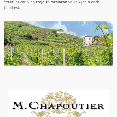
štruktúru vín. Víno
zreje 15 mesiacov
vo veľkých sudoch
(foudres).