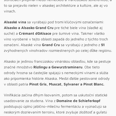
to sa prejavilo nielen v alsaskej architektúre a kultúre, ale aj vo
vínach.
Alsaské vína
sa vyrábajú pod tromi kľúčovými označeniami:
Alsasko a Alsasko Grand Cru
pre tiché biele vína (sladké aj
suché) a
Crémant d0Alsace
pre šumivé vína. Takmer všetko
víno vyrobené v tejto oblasti zapadá do jedného z týchto troch
označení. Alsaské vína
Grand Cru
sa vyrábajú z jedného z
51
zvýhodnených vinohradov rozmiestnených po celej dĺžke regiónu.
Alsasko je jedinou francúzskou vinárskou oblasťou, kde sa pestuje
značné množstvo
Rizlingu a Gewurztramineru
. Obe tieto
odrody hrozna sa častejšie spájajú s nemeckými vínami a slúžia
ako pripomienka histórie Alsaska. Medzi ďalšie pestované odrody
v oblasti patria
Pinot Gris, Muscat, Sylvaner a Pinot Blanc.
Vinifikácia začína dlhým lisovaním, potom sa uskutoční statické
usadzovanie za studena. Vína z
Domaine de Schieferkopf
podstupujú úplnú jablčno-mliečnu fermentáciu a vyznačujú sa
neskorým dozrievaním terroiru, ktoré zvyšuje zložitosť a guľatú