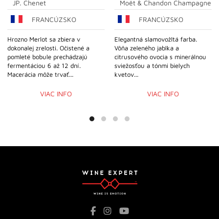
JP. Chenet
Moët & Chandon Champagne
FRANCÚZSKO
FRANCÚZSKO
Hrozno Merlot sa zbiera v
Elegantná slamovožltá farba.
dokonalej zrelosti. Očistené a
Vôňa zeleného jablka a
pomleté bobule prechádzajú
citrusového ovocia s minerálnou
fermentáciou 6 až 12 dní.
sviežosťou a tónmi bielych
Macerácia môže trvať...
kvetov...
VIAC INFO
VIAC INFO