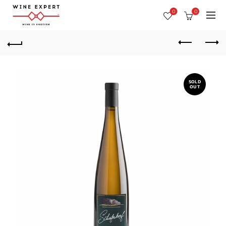
0
0
SOLD
OUT