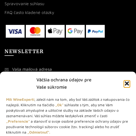
Spravovanie súhlasu
FAQ často kladené otázky
NEWSLETTER
Väčšia ochrana údajov pre
Vaše súkromie
Milí WineExperti
, záleží nám na tom, aby bol Váš zážitok z nakupovania čo
najlepší. Kliknutím na tlačidlo
„Ok“
súhlasíte s tým, aby sme Vám
O NÁS
poskytovali zmysluplné a užitočné služby na základe Vašich údajov o
zaznamenávaní. Váš súhlas môžete kedykoľvek zmeniť v časti
STORE – obchod s vínom a destilátmi od roku 2010. Na našej
„Preferencie“
a stanoviť si svoje osobné preferencie ochrany údajov pre
používanie technológií súborov cookie (tzv. tracking) alebo ho zrušiť
webovej stránke predávame viac ako 1000+ značkových
kliknutím na
„Odmietnuť“.
produktov.