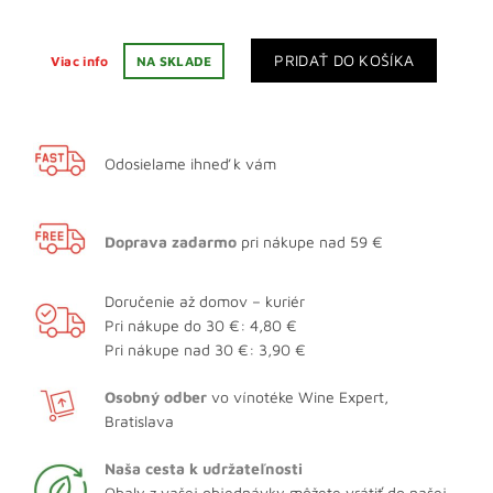
PRIDAŤ DO KOŠÍKA
Viac info
NA SKLADE
Odosielame ihneď k vám
Doprava zadarmo
pri nákupe nad 59 €
Doručenie až domov – kuriér
Pri nákupe do 30 €: 4,80 €
Pri nákupe nad 30 €: 3,90 €
Osobný odber
vo vínotéke Wine Expert,
Bratislava
Naša cesta k udržateľnosti
Obaly z vašej objednávky môžete vrátiť do našej