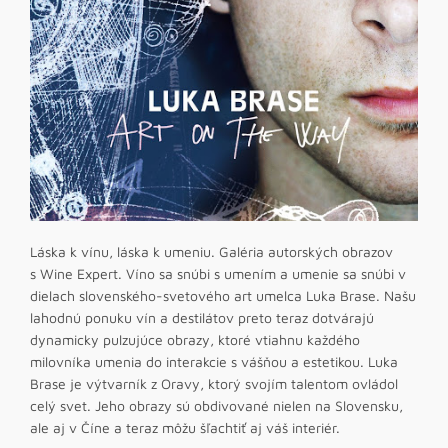
Láska k vínu, láska k umeniu. Galéria autorských obrazov
s Wine Expert. Víno sa snúbi s umením a umenie sa snúbi v
dielach slovenského-svetového art umelca Luka Brase. Našu
lahodnú ponuku vín a destilátov preto teraz dotvárajú
dynamicky pulzujúce obrazy, ktoré vtiahnu každého
milovníka umenia do interakcie s vášňou a estetikou. Luka
Brase je výtvarník z Oravy, ktorý svojím talentom ovládol
celý svet. Jeho obrazy sú obdivované nielen na Slovensku,
ale aj v Číne a teraz môžu šľachtiť aj váš interiér.