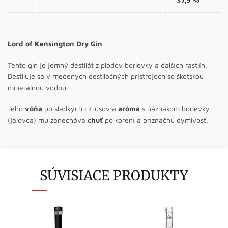
37,5 %
Lord of Kensington Dry Gin
Tento gin je jemný destilát z plodov borievky a ďalších rastlín.
Destiluje sa v medených destilačných prístrojoch so škótskou
minerálnou vodou.
Jeho
vôňa
po sladkých citrusov a
aróma
s náznakom borievky
(jalovca) mu zanecháva
chuť
po korení a príznačnú dymivosť.
SÚVISIACE PRODUKTY