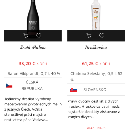
Zralá Malina
Hruškovica
33,20
€
61,25
€
s DPH
s DPH
Baron Hildprandt, 0,7 l, 40 %
Chateau Selešťany, 0,5 l, 52
%
ČESKÁ
REPUBLIKA
SLOVENSKO
Jedinečný destilát vyrobený
Pravý ovocný destilát z divých
macerovaním prvotriednych malín
hrušiek. Hruškovica patrí medzi
z južných Čiech. Vďaka
najstaršie destiláty získavané z
starostlivej práci majstra
lesných divých...
destilatéra pána Václava...
VIAC INFO