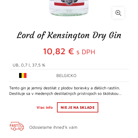
Lord of Kensington Dry Gin
10,82
€
s DPH
UB, 0,7 l, 37,5 %
BELGICKO
Tento gin je jemný destilát z plodov borievky a ďalších rastlín.
Destiluje sa v medených destilačných prístrojoch so škótskou…
Viac info
NIE JE NA SKLADE
Odosielame ihneď k vám