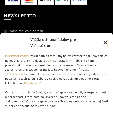
NEWSLETTER
Väčšia ochrana údajov pre
Vaše súkromie
Milí WineExperti
, záleží nám na tom, aby bol Váš zážitok z nakupovania čo
najlepší. Kliknutím na tlačidlo
„Ok“
súhlasíte s tým, aby sme Vám
O NÁS
poskytovali zmysluplné a užitočné služby na základe Vašich údajov o
zaznamenávaní. Váš súhlas môžete kedykoľvek zmeniť v časti
STORE – obchod s vínom a destilátmi od roku 2010. Na našej
„Preferencie“
a stanoviť si svoje osobné preferencie ochrany údajov pre
používanie technológií súborov cookie (tzv. tracking) alebo ho zrušiť
webovej stránke predávame viac ako 1000+ značkových
kliknutím na
„Odmietnuť“.
produktov.
Ochranu informácií a údajov, akými sú spracovanie dát, transparentnosť
Info tel.: +421 917 779 888
a bezpečnosť, ktoré nám boli zverené, považujeme za našu
Vínotéka: +421 917 888 879
zodpovednosť. Odkaz na spravovanie súhlasu nájdete vždy v spodnej časti
stránky s názvom „Spravovať súhlas“.
Vínotéka: Bratislavská 49/B, Bratislava 841 06