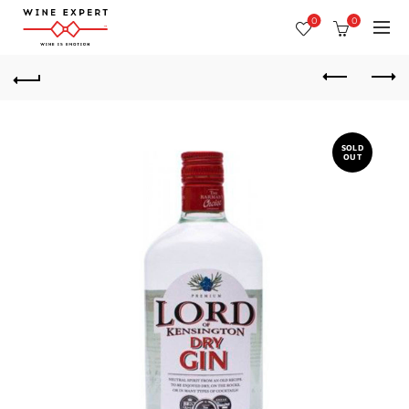
0
0
SOLD
OUT