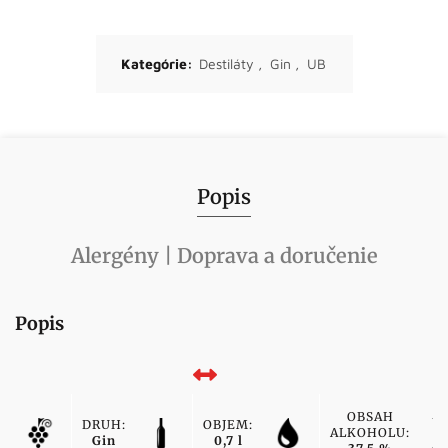
Kategórie:
Destiláty
,
Gin
,
UB
Popis
Alergény | Doprava a doručenie
Popis
OBSAH
DRUH:
OBJEM:
ALKOHOLU:
Gin
0,7 l