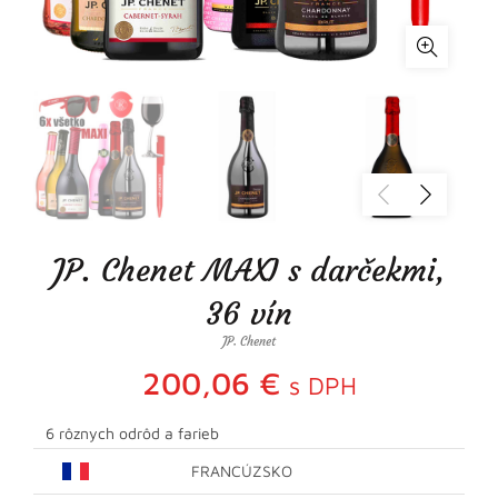
JP. Chenet MAXI s darčekmi,
36 vín
JP. Chenet
200,06
€
s DPH
6 rôznych odrôd a farieb
FRANCÚZSKO