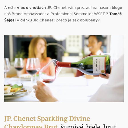
A ešte
viac o chutiach
JP. Chenet vám prezradí na našom
blogu
náš Brand Ambassador a Professional Sommelier WSET 3
Tomáš
Šajgal
v článku
JP. Chenet: prečo je tak obľubený?
JP. Chenet Sparkling Divine
Chardonnay Brut
,
šumivé, biele, brut