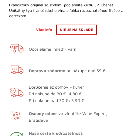
Francúzsky originál so štýlom: podľahnite kúzlu JP. Chenet.
Unikátny typ francúzskeho vína s ľahko rozpoznateľnou fľašou a
darčekom…
Viac info
NIE JE NA SKLADE
Odosielame ihneď k vám
Doprava zadarmo
pri nákupe nad 59 €
Doručenie až domov – kuriér
Pri nákupe do 30 €: 4,80 €
Pri nákupe nad 30 €: 3,90 €
Osobný odber
vo vínotéke Wine Expert,
Bratislava
Naša cesta k udržateľnosti