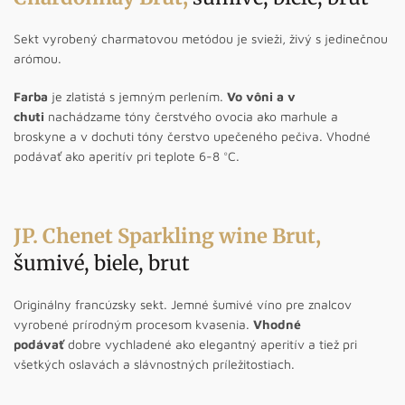
Sekt vyrobený charmatovou metódou je svieži, živý s jedinečnou
arómou.
Farba
je zlatistá s jemným perlením.
Vo vôni a v
chuti
nachádzame tóny čerstvého ovocia ako marhule a
broskyne a v dochuti tóny čerstvo upečeného pečiva. Vhodné
podávať ako aperitív pri teplote 6-8 °C.
JP. Chenet Sparkling wine Brut
,
šumivé, biele, brut
Originálny francúzsky sekt. Jemné šumivé víno pre znalcov
vyrobené prírodným procesom kvasenia.
Vhodné
podávať
dobre vychladené ako elegantný aperitív a tiež pri
všetkých oslavách a slávnostných príležitostiach.