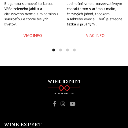
Elegantná slamovožltá farba.
Jedinečné víno s konzervatívnym
Vôňa zeleného jablka a
charakterom s arómou malín,
citrusového ovocia s minerálnou
čerstvých jahôd, tabakom
sviežosťou a tónmi bielych
a ľahkého ovocia. Chuť je stredne
kvetov...
ťažká s pružným...
VIAC INFO
VIAC INFO
WINE EXPERT