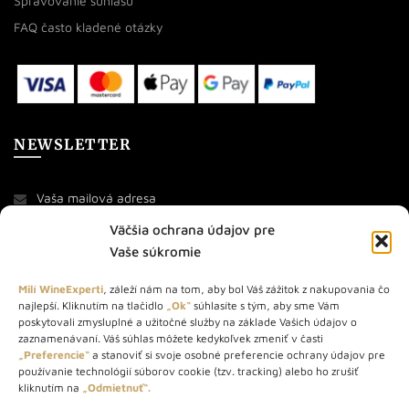
Spravovanie súhlasu
FAQ často kladené otázky
NEWSLETTER
Väčšia ochrana údajov pre
Vaše súkromie
Milí WineExperti
, záleží nám na tom, aby bol Váš zážitok z nakupovania čo
najlepší. Kliknutím na tlačidlo
„Ok“
súhlasíte s tým, aby sme Vám
O NÁS
poskytovali zmysluplné a užitočné služby na základe Vašich údajov o
zaznamenávaní. Váš súhlas môžete kedykoľvek zmeniť v časti
STORE – obchod s vínom a destilátmi od roku 2010. Na našej
„Preferencie“
a stanoviť si svoje osobné preferencie ochrany údajov pre
používanie technológií súborov cookie (tzv. tracking) alebo ho zrušiť
webovej stránke predávame viac ako 1000+ značkových
kliknutím na
„Odmietnuť“.
produktov.