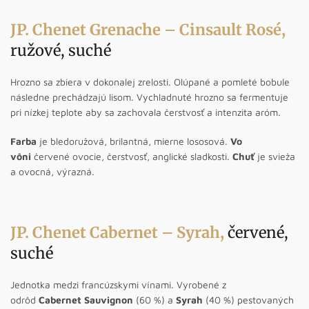
JP. Chenet Grenache – Cinsault Rosé
,
ružové, suché
Hrozno sa zbiera v dokonalej zrelosti. Olúpané a pomleté bobule
následne prechádzajú lisom. Vychladnuté hrozno sa fermentuje
pri nízkej teplote aby sa zachovala čerstvosť a intenzita aróm.
Farba
je bledoružová, brilantná, mierne lososová.
Vo
vôni
červené ovocie, čerstvosť, anglické sladkosti.
Chuť
je svieža
a ovocná, výrazná.
JP. Chenet Cabernet – Syrah
,
červené,
suché
Jednotka medzi francúzskymi vínami. Vyrobené z
odrôd
Cabernet Sauvignon
(60 %) a
Syrah
(40 %) pestovaných