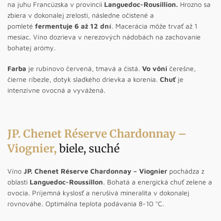
na juhu Francúzska v provincii
Languedoc-Rousillion.
Hrozno sa
zbiera v dokonalej zrelosti, následne očistené a
pomleté
fermentuje 6 až 12 dní
. Macerácia môže trvať až 1
mesiac. Víno dozrieva v nerezových nádobách na zachovanie
bohatej arómy.
Farba
je rubínovo červená, tmavá a čistá.
Vo vôni
čerešne,
čierne ríbezle, dotyk sladkého drievka a korenia.
Chuť
je
intenzívne ovocná a vyvážená.
JP. Chenet Réserve Chardonnay –
Viognier
,
biele, suché
Víno
JP. Chenet Réserve Chardonnay – Viognier
pochádza z
oblasti
Languedoc-Roussillon
. Bohatá a energická chuť zelene a
ovocia. Príjemná kyslosť a nerušivá mineralita v dokonalej
rovnováhe. Optimálna teplota podávania 8-10 °C.