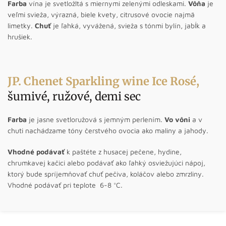
Farba
vína je svetložltá s miernymi zelenými odleskami.
Vôňa
je
veľmi svieža, výrazná, biele kvety, citrusové ovocie najmä
limetky.
Chuť
je ľahká, vyvážená, svieža s tónmi bylín, jabĺk a
hrušiek.
JP. Chenet Sparkling wine Ice Rosé
,
šumivé, ružové, demi sec
Farba
je jasne svetloružová s jemným perlením.
Vo vôni
a v
chuti nachádzame tóny čerstvého ovocia ako maliny a jahody.
Vhodné podávať
k paštéte z husacej pečene, hydine,
chrumkavej kačici alebo podávať ako ľahký osviežujúci nápoj,
ktorý bude spríjemňovať chuť pečiva, koláčov alebo zmrzliny.
Vhodné podávať pri teplote 6-8 °C.