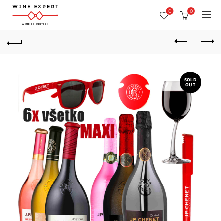
0
0
SOLD
OUT