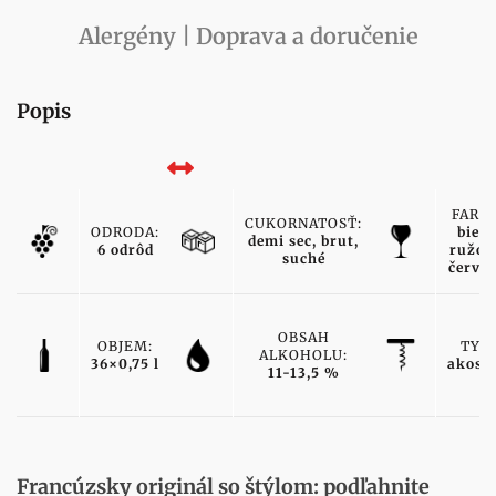
Alergény | Doprava a doručenie
Popis
FARBA
CUKORNATOSŤ:
ODRODA:
biele
demi sec, brut,
6 odrôd
ružov
suché
červe
OBSAH
OBJEM:
TYP:
ALKOHOLU:
36×0,75 l
akost
11-13,5 %
Francúzsky originál so štýlom: podľahnite