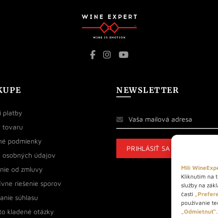
KUPE
NEWSLETTER
 platby
 tovaru
né podmienky
 osobných údajov
Milí WineExpe
nie od zmluvy
Kliknutím na t
ívne riešenie sporov
služby na zák
časti
„Prefere
anie súhlasu
používanie tec
to kladené otázky
„Odmietnuť“.