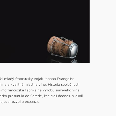
ožil mladý francúzsky vojak Johann Evangelist
 a kvalitné miestne vína. História spoločnosti
á mimofrancúzska fabrika na výrobu šumivého vína.
dzka presunula do Serede, kde sídli dodnes. V okolí
ujúca rozvoj a expanziu.