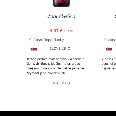
Cassis ríbezľové
4,67
€
s DPH
Château Topoľčianky
Châtea
SLOVENSKO
Jemne perlivé ovocné víno vyrobené z
Víno iskr
čiernych ríbezlí. Ideálny na prípravu
ovocnej p
miešaných nápojov. Delikátne perlenie
najmä les
zvýrazní jeho osviežujúcu...
VIAC INFO