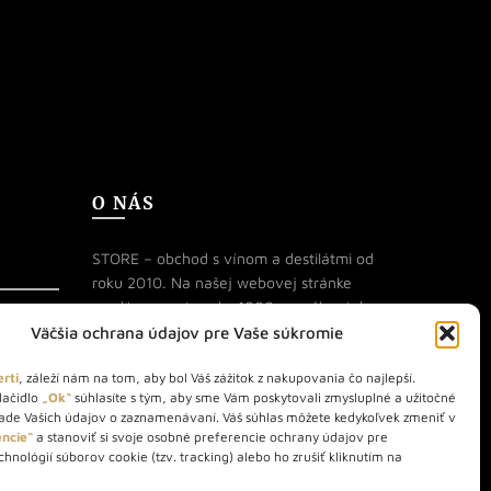
O NÁS
STORE – obchod s vínom a destilátmi od
roku 2010. Na našej webovej stránke
predávame viac ako 1000+ značkových
produktov.
Väčšia ochrana údajov pre Vaše súkromie
Info tel.: +421 917 779 888
rti
, záleží nám na tom, aby bol Váš zážitok z nakupovania čo najlepší.
lačidlo
„Ok“
súhlasíte s tým, aby sme Vám poskytovali zmysluplné a užitočné
Vínotéka: +421 917 888 879
lade Vašich údajov o zaznamenávaní. Váš súhlas môžete kedykoľvek zmeniť v
Vínotéka: Bratislavská 49/B,
ncie“
a stanoviť si svoje osobné preferencie ochrany údajov pre
hnológií súborov cookie (tzv. tracking) alebo ho zrušiť kliknutím na
Bratislava 841 06