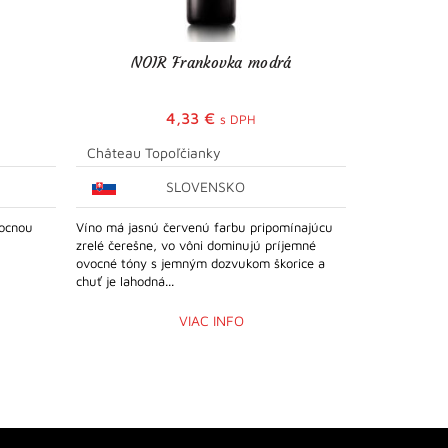
NOIR Frankovka modrá
BASIC
4,33
€
s DPH
Château Topoľčianky
Château To
SLOVENSKO
vocnou
Víno má jasnú červenú farbu pripomínajúcu
Víno má príj
zrelé čerešne, vo vôni dominujú príjemné
odtieňom. Dom
ovocné tóny s jemným dozvukom škorice a
malín a čerešní
chuť je lahodná...
VIAC INFO