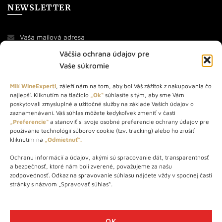
NEWSLETTER
Väčšia ochrana údajov pre
Vaše súkromie
Milí WineExperti
, záleží nám na tom, aby bol Váš zážitok z nakupovania čo
najlepší. Kliknutím na tlačidlo
„Ok“
súhlasíte s tým, aby sme Vám
O NÁS
poskytovali zmysluplné a užitočné služby na základe Vašich údajov o
zaznamenávaní. Váš súhlas môžete kedykoľvek zmeniť v časti
„Preferencie“
a stanoviť si svoje osobné preferencie ochrany údajov pre
STORE – obchod s vínom a destilátmi od roku 2010. Na našej
používanie technológií súborov cookie (tzv. tracking) alebo ho zrušiť
webovej stránke predávame viac ako 1000+ značkových
kliknutím na
„Odmietnuť“.
produktov.
Ochranu informácií a údajov, akými sú spracovanie dát, transparentnosť
Info tel.: +421 917 779 888
a bezpečnosť, ktoré nám boli zverené, považujeme za našu
Vínotéka: +421 917 888 879
zodpovednosť. Odkaz na spravovanie súhlasu nájdete vždy v spodnej časti
stránky s názvom „Spravovať súhlas“.
Vínotéka: Bratislavská 49/B, Bratislava 841 06
Centrála: Na vrátkach 1/N, Bratislava 841 01
OK