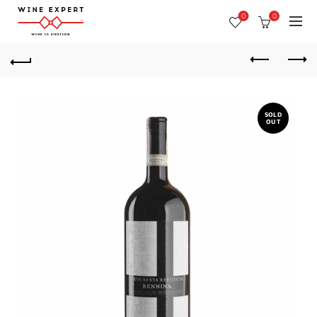
0
0
SOLD
OUT