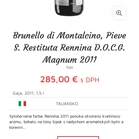
Brunello di Montalcino, Pieve
S. Restituta Rennina D.O.C.G.
Magnum 2011
Gaja
285,00
€
s DPH
Gaja, 2011, 1,5 l
TALIANSKO
Sýtočervená farba. Rennina 2011 ponúka otvorenú kvetinovú
arómu, bohatú na tóny šípok s nádychom aromatických bylín a
korenín…