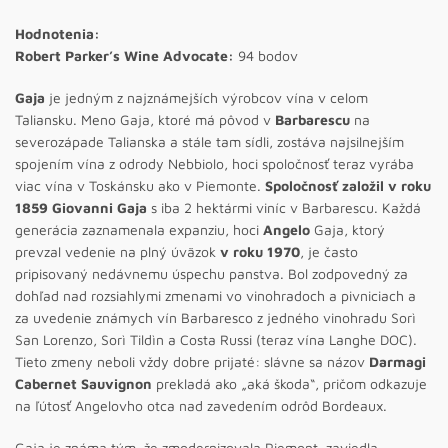
Hodnotenia:
Robert Parker’s Wine Advocate:
94 bodov
Gaja
je jedným z najznámejších výrobcov vína v celom
Taliansku. Meno Gaja, ktoré má pôvod v
Barbarescu
na
severozápade Talianska a stále tam sídli, zostáva najsilnejším
spojením vína z odrody Nebbiolo, hoci spoločnosť teraz vyrába
viac vína v Toskánsku ako v Piemonte.
Spoločnosť založil v roku
1859 Giovanni Gaja
s iba 2 hektármi viníc v Barbarescu. Každá
generácia zaznamenala expanziu, hoci
Angelo
Gaja, ktorý
prevzal vedenie na plný úväzok
v roku 1970
, je často
pripisovaný nedávnemu úspechu panstva. Bol zodpovedný za
dohľad nad rozsiahlymi zmenami vo vinohradoch a pivniciach a
za uvedenie známych vín Barbaresco z jedného vinohradu Sorì
San Lorenzo, Sorì Tildìn a Costa Russi (teraz vína Langhe DOC).
Tieto zmeny neboli vždy dobre prijaté: slávne sa názov
Darmagi
Cabernet Sauvignon
prekladá ako „aká škoda“, pričom odkazuje
na ľútosť Angelovho otca nad zavedením odrôd Bordeaux.
Gaja je známa tým, že zmodernizovala Piemont, zaviedla