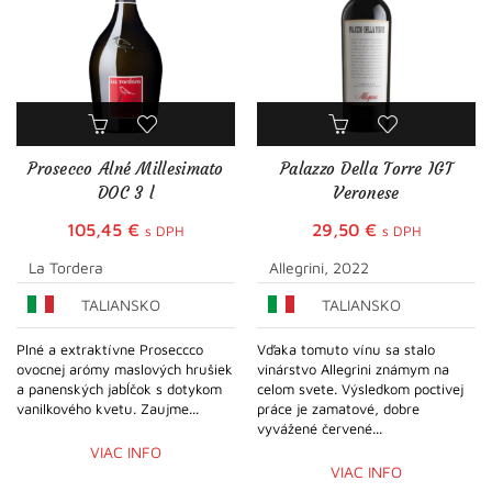
Prosecco Alné Millesimato
Palazzo Della Torre IGT
DOC 3 l
Veronese
105,45
€
29,50
€
s DPH
s DPH
La Tordera
Allegrini, 2022
TALIANSKO
TALIANSKO
Plné a extraktívne Proseccco
Vďaka tomuto vínu sa stalo
ovocnej arómy maslových hrušiek
vinárstvo Allegrini známym na
a panenských jabĺčok s dotykom
celom svete. Výsledkom poctivej
vanilkového kvetu. Zaujme...
práce je zamatové, dobre
vyvážené červené...
VIAC INFO
VIAC INFO