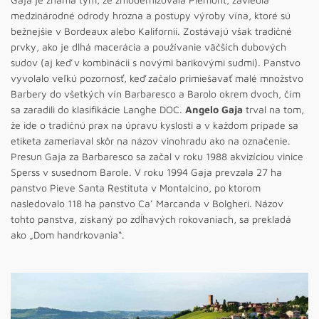
medzinárodné odrody hrozna a postupy výroby vína, ktoré sú
bežnejšie v Bordeaux alebo Kalifornii. Zostávajú však tradičné
prvky, ako je dlhá macerácia a používanie väčších dubových
sudov (aj keď v kombinácii s novými barikovými sudmi). Panstvo
vyvolalo veľkú pozornosť, keď začalo primiešavať malé množstvo
Barbery do všetkých vín Barbaresco a Barolo okrem dvoch, čím
sa zaradili do klasifikácie Langhe DOC.
Angelo Gaja
trval na tom,
že ide o tradičnú prax na úpravu kyslosti a v každom prípade sa
etiketa zameriaval skôr na názov vinohradu ako na označenie.
Presun Gaja za Barbaresco sa začal v roku 1988 akvizíciou vinice
Sperss v susednom Barole. V roku 1994 Gaja prevzala 27 ha
panstvo Pieve Santa Restituta v Montalcino, po ktorom
nasledovalo 118 ha panstvo Ca’ Marcanda v Bolgheri. Názov
tohto panstva, získaný po zdĺhavých rokovaniach, sa prekladá
ako „Dom handrkovania“.