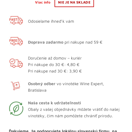
Viac info
NIE JE NA SKLADE
Odosielame ihneď k vám
Doprava zadarmo
pri nákupe nad 59 €
Doručenie až domov – kuriér
Pri nákupe do 30 €: 4,80 €
Pri nákupe nad 30 €: 3,90 €
Osobný odber
vo vínotéke Wine Expert,
Bratislava
Naša cesta k udržateľnosti
Obaly z vašej objednávky môžete vrátiť do našej
vínotéky, čím nám pomôžete chrániť prírodu.
Ďakujeme, že podporujete lokálnu slovenskú firmu, na