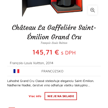
Château La Gaffeliére Saint-
Émilion Grand Cru
François-Louis Vuitton
145,71
€
s DPH
François-Louis Vuitton, 2014
FRANCÚZSKO
Lahodné Grand Cru Classé stelesňuje eleganciu Saint-Émilion.
Nádherne hladké, čerstvé víno odhaľuje všetku láskyplnú…
Viac info
NIE JE NA SKLADE