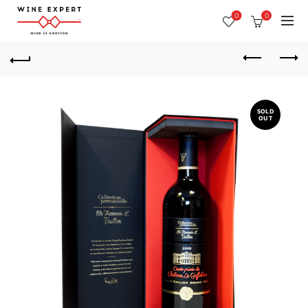
0
0
SOLD
OUT