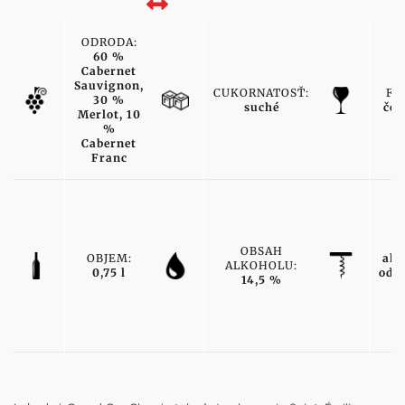
ODRODA:
60 %
Cabernet
Sauvignon,
CUKORNATOSŤ:
FA
30 %
suché
čer
Merlot, 10
%
Cabernet
Franc
T
OBSAH
OBJEM:
ako
ALKOHOLU:
0,75 l
odr
14,5 %
v