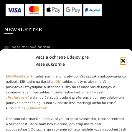
NEWSLETTER
Väčšia ochrana údajov pre
Vaše súkromie
Milí WineExperti
, záleží nám na tom, aby bol Váš zážitok z nakupovania čo
najlepší. Kliknutím na tlačidlo
„Ok“
súhlasíte s tým, aby sme Vám
O NÁS
poskytovali zmysluplné a užitočné služby na základe Vašich údajov o
zaznamenávaní. Váš súhlas môžete kedykoľvek zmeniť v časti
STORE – obchod s vínom a destilátmi od roku 2010. Na našej
„Preferencie“
a stanoviť si svoje osobné preferencie ochrany údajov pre
používanie technológií súborov cookie (tzv. tracking) alebo ho zrušiť
webovej stránke predávame viac ako 1000+ značkových
kliknutím na
„Odmietnuť“.
produktov.
Ochranu informácií a údajov, akými sú spracovanie dát, transparentnosť
Info tel.: +421 917 779 888
a bezpečnosť, ktoré nám boli zverené, považujeme za našu
Vínotéka: +421 917 888 879
zodpovednosť. Odkaz na spravovanie súhlasu nájdete vždy v spodnej časti