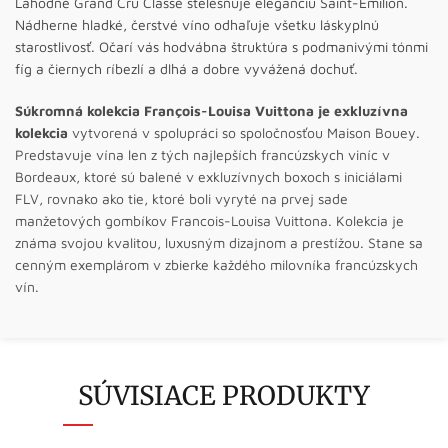
Lahodné Grand Cru Classé stelesňuje eleganciu Saint-Émilion.
Nádherne hladké, čerstvé víno odhaľuje všetku láskyplnú
starostlivosť. Očarí vás hodvábna štruktúra s podmanivými tónmi
fíg a čiernych ríbezlí a dlhá a dobre vyvážená dochuť.
Súkromná kolekcia François-Louisa Vuittona je exkluzívna
kolekcia
vytvorená v spolupráci so spoločnosťou Maison Bouey.
Predstavuje vína len z tých najlepších francúzskych viníc v
Bordeaux, ktoré sú balené v exkluzívnych boxoch s iniciálami
FLV, rovnako ako tie, ktoré boli vyryté na prvej sade
manžetových gombíkov Francois-Louisa Vuittona. Kolekcia je
známa svojou kvalitou, luxusným dizajnom a prestížou. Stane sa
cenným exemplárom v zbierke každého milovníka francúzskych
vín.
SÚVISIACE PRODUKTY