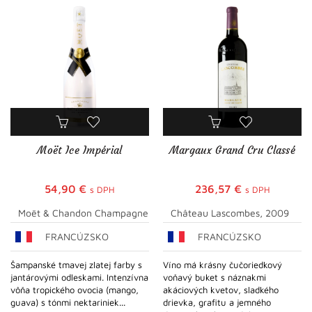
Moët Ice Impérial
Margaux Grand Cru Classé
54,90
€
236,57
€
s DPH
s DPH
Moët & Chandon Champagne
Château Lascombes, 2009
FRANCÚZSKO
FRANCÚZSKO
Šampanské tmavej zlatej farby s
Víno má krásny čučoriedkový
jantárovými odleskami. Intenzívna
voňavý buket s náznakmi
vôňa tropického ovocia (mango,
akáciových kvetov, sladkého
guava) s tónmi nektariniek...
drievka, grafitu a jemného