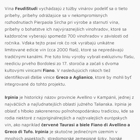
Vína
FeudiStudi
vychádzajú z túžby vinárov podeliť sa o tieto
príbehy, príbehy odrážajúce sa v nekompromisných
rozhodnutiach Pierpaola Sircha pri výrobe a starnutí vína,
príbehy o bohatstve ich najvýraznejších vinohradov, ktoré sa
každoročne vyberajú spomedzi 700 vinohradov v závislosti od
ročníka. Vďaka tejto praxi rok čo rok vyrábajú unikátne
limitované edície vín (cca 2000 fliaš), ktoré sa nepredávajú
tradičnými kanálmi. Pre túto líniu výroby vybrali exkluzívnu fľašu,
reedíciu prvého Bordolesi zo 17. storočia a začali s dvoma
kultovými vinicami
Fiano
. V nasledujúcich rokoch tiež
identifikovali ďalšie vinice
Greco a Aglianico
, ktoré by mohli byť
integrované do tohto projektu.
Irpinia
je historický názov provincie Avellino v Kampánii, jednej z
najväčších a najľudnatejších oblastí južného Talianska. Irpinia je
oblasť s hlboko zakorenenou poľnohospodárskou tradíciou, kde sa
rodia niektoré z najoriginálnejších a najtrvalejších európskych
vín, ako napríklad
červené Taurasi a biele Fiano di Avellino a
Greco di Tufo. Irpinia
je skutočne jedinečným územím v
mnohých aspektoch: stredomorské zemepisné šírky, horské