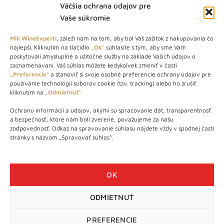
Väčšia ochrana údajov pre
Vaše súkromie
Milí WineExperti
, záleží nám na tom, aby bol Váš zážitok z nakupovania čo
najlepší. Kliknutím na tlačidlo
„Ok“
súhlasíte s tým, aby sme Vám
O NÁS
poskytovali zmysluplné a užitočné služby na základe Vašich údajov o
zaznamenávaní. Váš súhlas môžete kedykoľvek zmeniť v časti
STORE – obchod s vínom a destilátmi od roku 2010. Na našej
„Preferencie“
a stanoviť si svoje osobné preferencie ochrany údajov pre
používanie technológií súborov cookie (tzv. tracking) alebo ho zrušiť
webovej stránke predávame viac ako 1000+ značkových
kliknutím na
„Odmietnuť“.
produktov.
Ochranu informácií a údajov, akými sú spracovanie dát, transparentnosť
Info tel.: +421 917 779 888
a bezpečnosť, ktoré nám boli zverené, považujeme za našu
Vínotéka: +421 917 888 879
zodpovednosť. Odkaz na spravovanie súhlasu nájdete vždy v spodnej časti
stránky s názvom „Spravovať súhlas“.
Vínotéka: Bratislavská 49/B, Bratislava 841 06
Centrála: Na vrátkach 1/N, Bratislava 841 01
OK
ODMIETNUŤ
WineExpert.sk © 2026 | Všetky práva vyhradené | tel: +421 917
779 888 | e-mail:
info@wineexpert.sk
PREFERENCIE