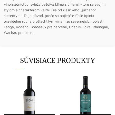
vinohradníctvo, svieža daždivá klíma s vínami, ktoré sa svojím
štýlom a charakterom veľmi líšia od klasického „južného“
stereotypu. To je dôvod, prečo sa najlepšie fľaše Irpinia
pravidelne rovnajú ušľachtilým vínam zo severnejších oblastí:
Langa, Rodano, Bordeaux pre červené, Chablis, Loira, Rheingau,
Wachau pre biele.
SÚVISIACE PRODUKTY