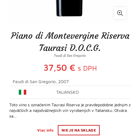
Piano di Montevergine Riserva
Taurasi D.O.C.G.
Feudi di San Gregorio
37,50
€
s DPH
Feudi di San Gregorio, 2007
TALIANSKO
Toto víno s označením Taurasi Riserva je pravdepodobne jedným z
najväčších a najodvážnejších vín vyrobených v Taliansku. Otvára
sa…
Viac info
NIE JE NA SKLADE