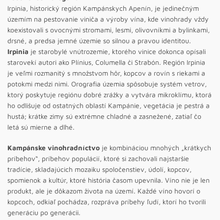
Irpinia, historický región Kampánskych Apenín, je jedinečným
územím na pestovanie viniča a výroby vína, kde vinohrady vždy
koexistovali s ovocnými stromami, lesmi, olivovníkmi a bylinkami,
drsné, a predsa jemné územie so silnou a pravou identitou.
Irpinia
je starobylé vnútrozemie, ktorého vinice dokonca opísali
starovekí autori ako Plínius, Columella či Strabón. Región Irpinia
je veľmi rozmanitý s množstvom hôr, kopcov a rovín s riekami a
potokmi medzi nimi. Orografia územia spôsobuje systém vetrov,
ktorý poskytuje regiónu dobré zrážky a vytvára mikroklímu, ktorá
ho odlišuje od ostatných oblastí Kampánie, vegetácia je pestrá a
hustá; krátke zimy sú extrémne chladné a zasnežené, zatiaľ čo
letá sú mierne a dlhé.
Kampánske vinohradníctvo
je kombináciou mnohých „krátkych
príbehov“, príbehov populácií, ktoré si zachovali najstaršie
tradície, skladajúcich mozaiku spoločenstiev, údolí, kopcov,
spomienok a kultúr, ktoré história časom upevnila. Víno nie je len
produkt, ale je dôkazom života na území. Každé víno hovorí o
kopcoch, odkiaľ pochádza, rozpráva príbehy ľudí, ktorí ho tvorili
generáciu po generácii.