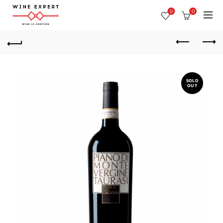
0
0
SOLD
OUT