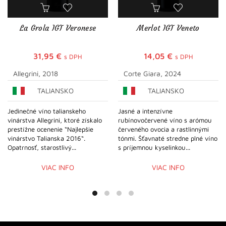
La Grola IGT Veronese
Merlot IGT Veneto
31,95
€
14,05
€
s DPH
s DPH
Allegrini, 2018
Corte Giara, 2024
TALIANSKO
TALIANSKO
Jedinečné víno talianskeho
Jasné a intenzívne
vinárstva Allegrini, ktoré získalo
rubínovočervené víno s arómou
prestížne ocenenie “Najlepšie
červeného ovocia a rastlinnými
vinárstvo Talianska 2016“.
tónmi. Šťavnaté stredne plné víno
Opatrnosť, starostlivý...
s príjemnou kyselinkou...
VIAC INFO
VIAC INFO