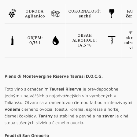
ODRODA:
CUKORNATOSŤ:
FARB
Aglianico
suché
červ
TYP
OBSAH
OBJEM:
akos
ALKOHOLU:
0,75 l
odrod
14,5 %
vín
Piano di Montevergine Riserva Taurasi D.O.C.G.
Toto víno s označením
Taurasi Riserva
je pravdepodobne
jedným z najväčších a najodvážnejších vín vyrobených v
Taliansku. Otvára sa atramentovou čiernou farbou a intenzívnymi
vôňami
čierneho ovocia, toastu, korenia, espressa a horkej
čiernej čokolády.
Taníny
sú stabilné a pevné a na
záver
je dlhá
stopa sušených sliviek a čierneho ovocia.
Feudi di San Gregorio