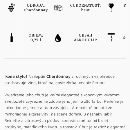
ODRODA:
CUKORNATOSŤ:
FA
Chardonnay
brut
bi
T
OBJEM:
OBSAH
šu
0,75 l
ALKOHOLU:
v
Ikona štýlu!
Najlepšie
Chardonnay
z rodinných vinohradov
predstavuje víno, ktoré najlepšie zhŕňa umenie Ferrari.
Vyjadrenie jeho chuti je veľmi elegantné s koncovým výrazom.
Svetlozlaté zvýraznenia zdobia jeho jemnú žltú farbu. Perlenie je
mimoriadne jemné a pretrvávajúce. Aromatické bohatstvo
mimoriadnej expresivity: na scéne dominujú náznaky jabĺk
Reinette a citrusových plodov, sprevádzané tónmi bielej
broskyne, mandľového kvetu a toastov. Chuť je taktiež elegantná