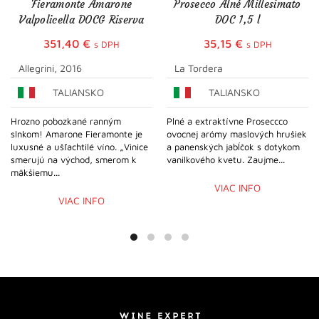
Fieramonte Amarone
Prosecco Alné Millesimato
Valpolicella DOCG Riserva
DOC 1,5 l
351,40
€
35,15
€
s DPH
s DPH
Allegrini, 2016
La Tordera
TALIANSKO
TALIANSKO
Hrozno pobozkané ranným
Plné a extraktívne Proseccco
slnkom! Amarone Fieramonte je
ovocnej arómy maslových hrušiek
luxusné a ušľachtilé víno. „Vinice
a panenských jabĺčok s dotykom
smerujú na východ, smerom k
vanilkového kvetu. Zaujme...
mäkšiemu...
VIAC INFO
VIAC INFO