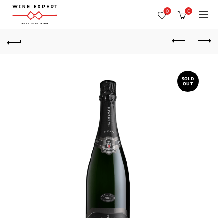
0
0
SOLD
OUT