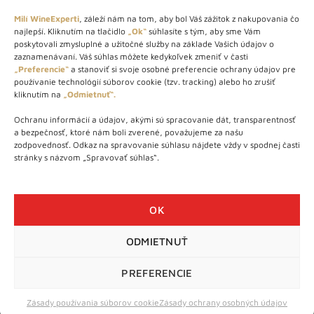
Milí WineExperti
, záleží nám na tom, aby bol Váš zážitok z nakupovania čo
najlepší. Kliknutím na tlačidlo
„Ok“
súhlasíte s tým, aby sme Vám
O NÁS
poskytovali zmysluplné a užitočné služby na základe Vašich údajov o
zaznamenávaní. Váš súhlas môžete kedykoľvek zmeniť v časti
STORE – obchod s vínom a destilátmi od roku 2010. Na našej
„Preferencie“
a stanoviť si svoje osobné preferencie ochrany údajov pre
používanie technológií súborov cookie (tzv. tracking) alebo ho zrušiť
webovej stránke predávame viac ako 1000+ značkových
kliknutím na
„Odmietnuť“.
produktov.
Ochranu informácií a údajov, akými sú spracovanie dát, transparentnosť
Info tel.: +421 917 779 888
a bezpečnosť, ktoré nám boli zverené, považujeme za našu
Vínotéka: +421 917 888 879
zodpovednosť. Odkaz na spravovanie súhlasu nájdete vždy v spodnej časti
stránky s názvom „Spravovať súhlas“.
Vínotéka: Bratislavská 49/B, Bratislava 841 06
Centrála: Na vrátkach 1/N, Bratislava 841 01
OK
ODMIETNUŤ
WineExpert.sk © 2026 | Všetky práva vyhradené | tel: +421 917
779 888 | e-mail:
info@wineexpert.sk
PREFERENCIE
Táto stránka je chránená sytémom reCAPTCHA od Google s
ochranou súkromia
a
podmienkami používania
Zásady používania súborov cookie
Zásady ochrany osobných údajov