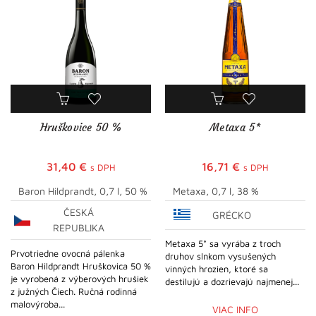
Hruškovice 50 %
Metaxa 5*
31,40
€
16,71
€
s DPH
s DPH
Baron Hildprandt, 0,7 l, 50 %
Metaxa, 0,7 l, 38 %
ČESKÁ
GRÉCKO
REPUBLIKA
Metaxa 5* sa vyrába z troch
Prvotriedne ovocná pálenka
druhov slnkom vysušených
Baron Hildprandt Hruškovica 50 %
vinných hrozien, ktoré sa
je vyrobená z výberových hrušiek
destilujú a dozrievajú najmenej...
z južných Čiech. Ručná rodinná
malovýroba...
VIAC INFO