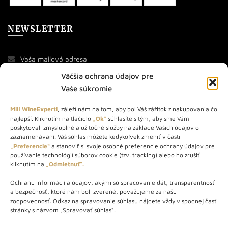
NEWSLETTER
Väčšia ochrana údajov pre
Vaše súkromie
Milí WineExperti
, záleží nám na tom, aby bol Váš zážitok z nakupovania čo
najlepší. Kliknutím na tlačidlo
„Ok“
súhlasíte s tým, aby sme Vám
O NÁS
poskytovali zmysluplné a užitočné služby na základe Vašich údajov o
zaznamenávaní. Váš súhlas môžete kedykoľvek zmeniť v časti
„Preferencie“
a stanoviť si svoje osobné preferencie ochrany údajov pre
STORE – obchod s vínom a destilátmi od roku 2010. Na našej
používanie technológií súborov cookie (tzv. tracking) alebo ho zrušiť
webovej stránke predávame viac ako 1000+ značkových
kliknutím na
„Odmietnuť“.
produktov.
Ochranu informácií a údajov, akými sú spracovanie dát, transparentnosť
Info tel.: +421 917 779 888
a bezpečnosť, ktoré nám boli zverené, považujeme za našu
Vínotéka: +421 917 888 879
zodpovednosť. Odkaz na spravovanie súhlasu nájdete vždy v spodnej časti
stránky s názvom „Spravovať súhlas“.
Vínotéka: Bratislavská 49/B, Bratislava 841 06