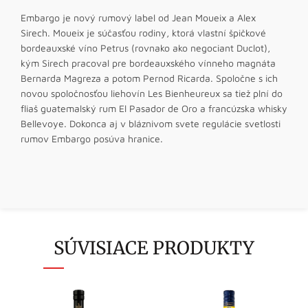
Embargo je nový rumový label od Jean Moueix a Alex
Sirech. Moueix je súčasťou rodiny, ktorá vlastní špičkové
bordeauxské víno Petrus (rovnako ako negociant Duclot),
kým Sirech pracoval pre bordeauxského vínneho magnáta
Bernarda Magreza a potom Pernod Ricarda. Spoločne s ich
novou spoločnosťou liehovín Les Bienheureux sa tiež plní do
fliaš guatemalský rum El Pasador de Oro a francúzska whisky
Bellevoye. Dokonca aj v bláznivom svete regulácie svetlosti
rumov Embargo posúva hranice.
SÚVISIACE PRODUKTY