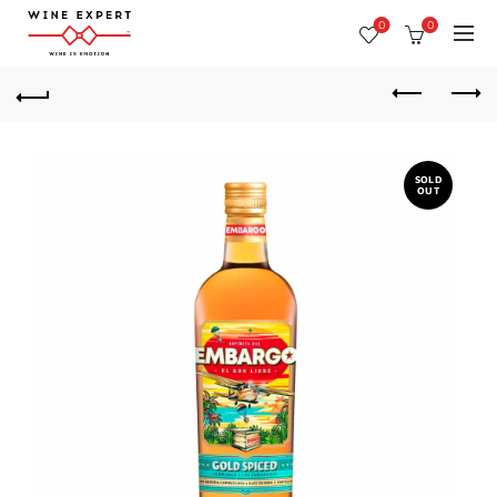
0
0
SOLD
OUT