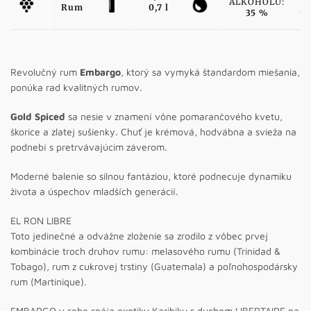
ALKOHOLU:
Rum
0,7 l
35 %
Revolučný rum
Embargo
, ktorý sa vymyká štandardom miešania,
ponúka rad kvalitných rumov.
Gold Spiced
sa nesie v znamení vône pomarančového kvetu,
škorice a zlatej sušienky. Chuť je krémová, hodvábna a svieža na
podnebí s pretrvávajúcim záverom.
Moderné balenie so silnou fantáziou, ktoré podnecuje dynamiku
života a úspechov mladších generácií.
EL RON LIBRE
Toto jedinečné a odvážne zloženie sa zrodilo z vôbec prvej
kombinácie troch druhov rumu: melasového rumu (Trinidad &
Tobago), rum z cukrovej trstiny (Guatemala) a poľnohospodársky
rum (Martinique).
EMBARGO v sebe spája exotiku Karibiku s duchom LIBERTAIRE na