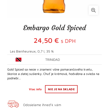
Embargo Gold Spiced
24,50
€
s DPH
Les Bienheureux, 0,7 l, 35 %
TRINIDAD
Gold Spiced sa nesie v znamení vône pomarančového kvetu,
škorice a zlatej sušienky. Chuť je krémová, hodvábna a svieža na
podnebí…
Viac info
NIE JE NA SKLADE
Odosielame ihneď k vám