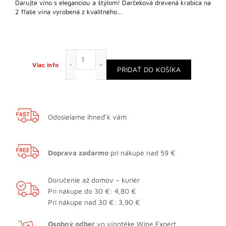
Darujte víno s eleganciou a štýlom! Darčeková drevená krabica na
2 fľaše vína vyrobená z kvalitného…
množstvo Drevená darčeková krabica na 2 f
Viac info
PRIDAŤ DO KOŠÍKA
Odosielame ihneď k vám
Doprava zadarmo
pri nákupe nad 59 €
Doručenie až domov – kuriér
Pri nákupe do 30 €: 4,80 €
Pri nákupe nad 30 €: 3,90 €
Osobný odber
vo vínotéke Wine Expert,