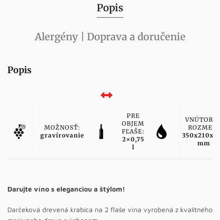
Popis
Alergény | Doprava a doručenie
Popis
PRE
VNÚTORN
OBJEM
MOŽNOSŤ:
ROZMER:
FĽAŠE:
gravírovanie
350x210x1
2×0,75
mm
l
Darujte víno s eleganciou a štýlom!
Darčeková drevená krabica na 2 fľaše vína vyrobená z kvalitného