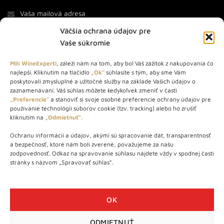
Väčšia ochrana údajov pre
Vaše súkromie
Milí WineExperti
, záleží nám na tom, aby bol Váš zážitok z nakupovania čo
najlepší. Kliknutím na tlačidlo
„Ok“
súhlasíte s tým, aby sme Vám
O NÁS
poskytovali zmysluplné a užitočné služby na základe Vašich údajov o
zaznamenávaní. Váš súhlas môžete kedykoľvek zmeniť v časti
STORE – obchod s vínom a destilátmi od roku 2010. Na našej
„Preferencie“
a stanoviť si svoje osobné preferencie ochrany údajov pre
používanie technológií súborov cookie (tzv. tracking) alebo ho zrušiť
webovej stránke predávame viac ako 1000+ značkových
kliknutím na
„Odmietnuť“.
produktov.
Ochranu informácií a údajov, akými sú spracovanie dát, transparentnosť
Info tel.: +421 917 779 888
a bezpečnosť, ktoré nám boli zverené, považujeme za našu
Vínotéka: +421 917 888 879
zodpovednosť. Odkaz na spravovanie súhlasu nájdete vždy v spodnej časti
stránky s názvom „Spravovať súhlas“.
Vínotéka: Bratislavská 49/B, Bratislava 841 06
Centrála: Na vrátkach 1/N, Bratislava 841 01
OK
ODMIETNUŤ