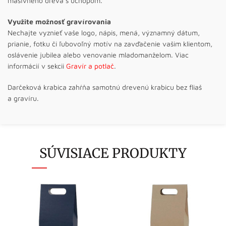
masívneho dreva s úchopom.
Využite možnosť gravírovania
Nechajte vyznieť vaše logo, nápis, mená, významný dátum,
prianie, fotku či ľubovoľný motív na zavďačenie vašim klientom,
oslávenie jubilea alebo venovanie mladomanželom. Viac
informácií v sekcii
Gravír a potlač
.
Darčeková krabica zahŕňa samotnú drevenú krabicu bez fliaš
a gravíru.
SÚVISIACE PRODUKTY