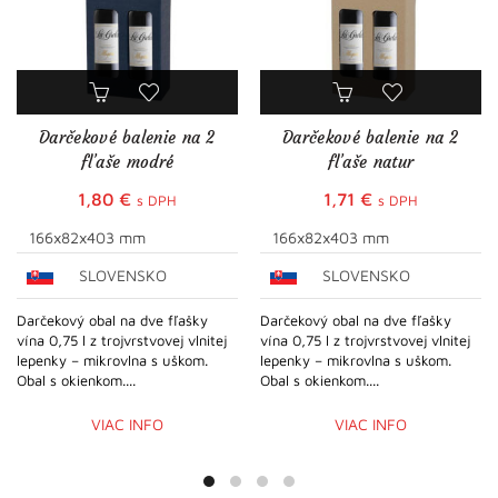
Darčekové balenie na 2
Darčekové balenie na 2
fľaše modré
fľaše natur
1,80
€
1,71
€
s DPH
s DPH
166x82x403 mm
166x82x403 mm
SLOVENSKO
SLOVENSKO
Darčekový obal na dve fľašky
Darčekový obal na dve fľašky
vína 0,75 l z trojvrstvovej vlnitej
vína 0,75 l z trojvrstvovej vlnitej
lepenky – mikrovlna s uškom.
lepenky – mikrovlna s uškom.
Obal s okienkom....
Obal s okienkom....
VIAC INFO
VIAC INFO