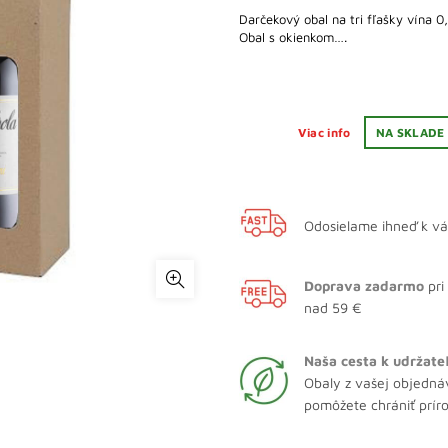
Darčekový obal na tri fľašky vína 0,
Obal s okienkom….
Viac info
NA SKLADE
Odosielame ihneď k v
Doprava zadarmo
pri
nad 59 €
Naša cesta k udržate
Obaly z vašej objedná
pomôžete chrániť prír