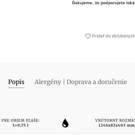
Ďakujeme, že podporujete loká
Pridať do obľúbenýc
Popis
Alergény | Doprava a doručenie
PRE OBJEM FĽAŠE:
VNÚTORNÝ ROZME
3×0,75 l
1246x82x403 mm