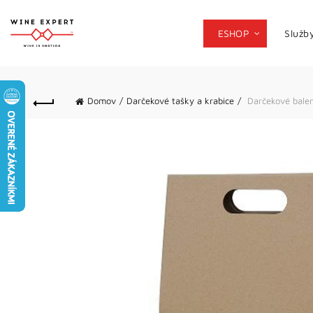
ESHOP
Služb
Domov
Darčekové tašky a krabice
Darčekové baleni