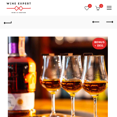
0
0
BONUS
+ DEG.