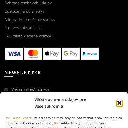
Ochrana osobných údajov
Odstúpenie od zmluvy
Alternatívne riešenie sporov
Spravovanie súhlasu
FAQ často kladené otázky
NEWSLETTER
Väčšia ochrana údajov pre
Vaše súkromie
Milí WineExperti
, záleží nám na tom, aby bol Váš zážitok z nakupovania čo
najlepší. Kliknutím na tlačidlo
„Ok“
súhlasíte s tým, aby sme Vám
O NÁS