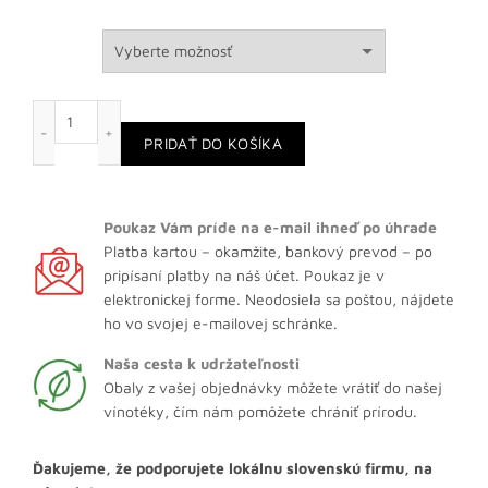
množstvo Degustácia Cognacov a Brandy so someliérom
PRIDAŤ DO KOŠÍKA
Poukaz Vám príde na
e-mail ihneď po úhrade
Platba kartou – okamžite, bankový prevod – po
pripísaní platby na náš účet. Poukaz je v
elektronickej forme. Neodosiela sa poštou, nájdete
ho vo svojej e-mailovej schránke.
Naša cesta k udržateľnosti
Obaly z vašej objednávky môžete vrátiť do našej
vínotéky, čím nám pomôžete chrániť prírodu.
Ďakujeme, že podporujete lokálnu slovenskú firmu, na