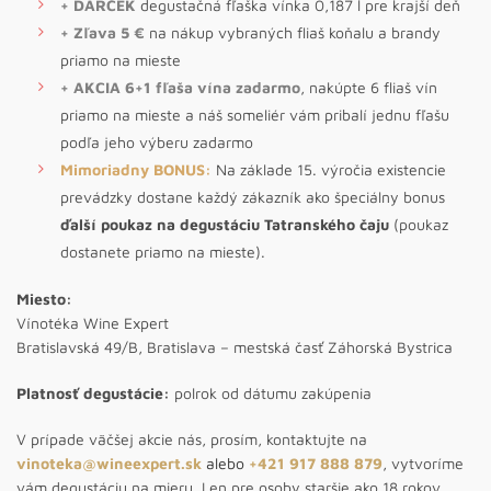
+ DARČEK
degustačná fľaška vínka 0,187 l pre krajší deň
+ Zľava 5 €
na nákup vybraných fliaš koňalu a brandy
priamo na mieste
+ AKCIA 6+1 fľaša vína zadarmo
, nakúpte 6 fliaš vín
priamo na mieste a náš someliér vám pribalí jednu fľašu
podľa jeho výberu zadarmo
Mimoriadny BONUS:
Na základe 15. výročia existencie
prevádzky dostane každý zákazník ako špeciálny bonus
ďalší poukaz na degustáciu Tatranského čaju
(poukaz
dostanete priamo na mieste).
Miesto:
Vínotéka Wine Expert
Bratislavská 49/B, Bratislava – mestská časť Záhorská Bystrica
Platnosť degustácie:
polrok od dátumu zakúpenia
V prípade väčšej akcie nás, prosím, kontaktujte na
vinoteka@wineexpert.sk
alebo
+421 917 888 879
, vytvoríme
vám degustáciu na mieru. Len pre osoby staršie ako 18 rokov.