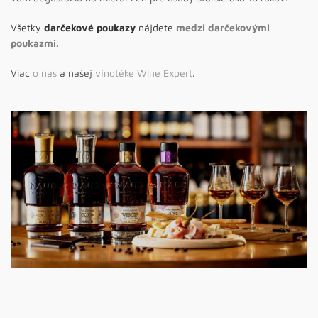
Všetky
darčekové poukazy
nájdete
medzi darčekovými
poukazmi.
Viac
o nás
a našej
vínotéke Wine Expert
.