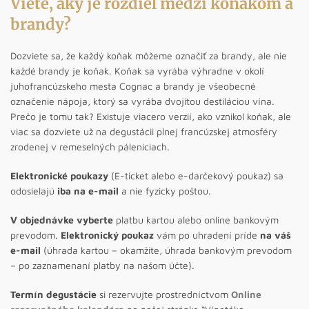
Viete, aký je rozdiel medzi koňakom a
brandy?
Dozviete sa, že každý koňak môžeme označiť za brandy, ale nie
každé brandy je koňak. Koňak sa vyrába výhradne v okolí
juhofrancúzskeho mesta Cognac a brandy je všeobecné
označenie nápoja, ktorý sa vyrába dvojitou destiláciou vína.
Prečo je tomu tak? Existuje viacero verzií, ako vznikol koňak, ale
viac sa dozviete už na degustácii plnej francúzskej atmosféry
zrodenej v remeselných páleniciach.
Elektronické poukazy
(E-ticket alebo e-darčekový poukaz) sa
odosielajú
iba na e-mail
a nie fyzicky poštou.
V objednávke vyberte
platbu kartou alebo online bankovým
prevodom.
Elektronický poukaz
vám po uhradení príde
na váš
e-mail
(úhrada kartou – okamžite, úhrada bankovým prevodom
– po zaznamenaní platby na našom účte).
Termín degustácie
si rezervujte prostredníctvom
Online