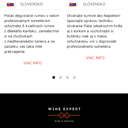
SLOVENSKO
SLOVENSKO
vybrať
vybrať
50,00 €
50,00 €
na
na
Počas degustácie rumov s naším
Otvárajte šumivé ako Napoleon!
stránke
stránke
profesionálnym someliérom
Spoznajte správnu techniku
produktu.
produktu.
ochutnáte 6 kvalitných rumov
otvárania fľaše odseknutím hrdla
z ďalekého Karibiku, zamaškrtíte
aj s korkom a vychutnajte si
si na chuťovkách
bublinky inak aj s malou
z mediteránskeho taniera a na
ochutnávkou vín v doprovode
začiatku vás čaká milé
profesionálneho someliéra.
prekvapenie.
VIAC INFO
VIAC INFO