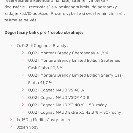
rezervačného kalendára
na našej stránke “Vínotéka –
degustácie | rezervácia” a v poslednom kroku do poznámky
zadajte kód/ID poukazu. Prosím, vyberte si svoj termín čím skôr,
tešíme sa na vás!
Degustačný balík pre 1 osobu obsahuje:
7x 0,2 dl Cognac a Brandy:
0,02 l Monteru Brandy Chardonnay 41,3 %
0,02 l Monteru Brandy Limited Edition Sauternes
Cask Finish 40,3 %
0,02 l Monteru Brandy Limited Edition Sherry Cask
Finish 41,7 %
0,02 l Cognac NAUD VS 40 %
0,02 l Cognac NAUD VSOP 40 %
0,02 l Cognac NAUD XO 40 % – 50-ročný
0,02 l Cognac NAUD Extra XO 42,3 % – 80-ročný
1x 150 g Mediteránsky tanier
Džbán vody