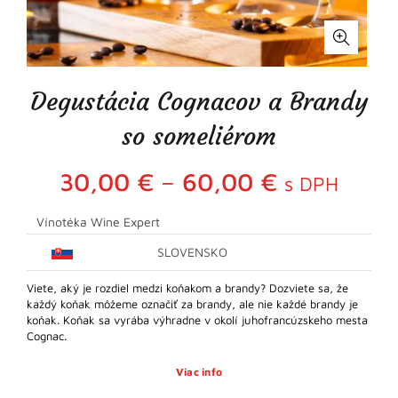
Degustácia Cognacov a Brandy
so someliérom
Cena:
30,00
€
–
60,00
€
s DPH
30,00 €
Vínotéka Wine Expert
SLOVENSKO
–
Viete, aký je rozdiel medzi koňakom a brandy? Dozviete sa, že
60,00 €
každý koňak môžeme označiť za brandy, ale nie každé brandy je
koňak. Koňak sa vyrába výhradne v okolí juhofrancúzskeho mesta
Cognac.
Viac info