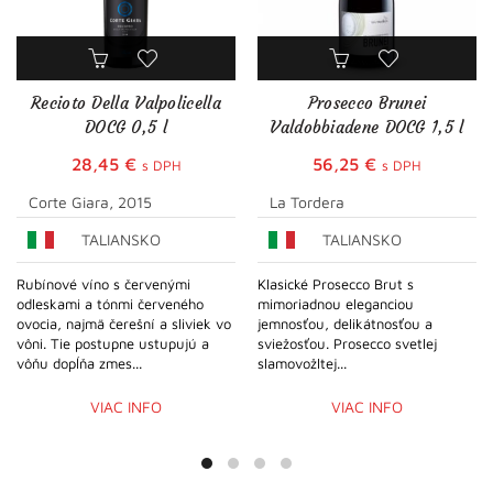
Recioto Della Valpolicella
Prosecco Brunei
DOCG 0,5 l
Valdobbiadene DOCG 1,5 l
28,45
€
56,25
€
s DPH
s DPH
Corte Giara, 2015
La Tordera
TALIANSKO
TALIANSKO
Rubínové víno s červenými
Klasické Prosecco Brut s
odleskami a tónmi červeného
mimoriadnou eleganciou
ovocia, najmä čerešní a sliviek vo
jemnosťou, delikátnosťou a
vôni. Tie postupne ustupujú a
sviežosťou. Prosecco svetlej
vôňu dopĺňa zmes...
slamovožltej...
VIAC INFO
VIAC INFO