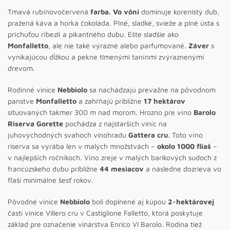
Tmavá rubínovočervená
farba. Vo vôni
dominuje korenistý dub,
pražená káva a horká čokoláda. Plné, sladké, svieže a plné ústa s
príchuťou ríbezlí a pikantného dubu. Ešte sladšie ako
Monfalletto
, ale nie také výrazné alebo parfumované.
Záver
s
vynikajúcou dĺžkou a pekne tlmenými tanínmi zvýraznenými
drevom.
Rodinné vinice
Nebbiolo
sa nachádzajú prevažne na pôvodnom
panstve
Monfalletto
a zahŕňajú približne
17 hektárov
situovaných takmer 300 m nad morom. Hrozno pre víno
Barolo
Riserva Gorette
pochádza z najstarších viníc na
juhovýchodných svahoch vinohradu
Gattera cru
. Toto víno
riserva sa vyrába len v malých množstvách –
okolo 1000 fliaš
–
v najlepších ročníkoch. Víno zreje v malých barikových sudoch z
francúzskeho dubu približne
44 mesiacov
a následne dozrieva vo
fľaši minimálne šesť rokov.
Pôvodné vinice
Nebbiolo
boli doplnené aj kúpou
2-hektárovej
časti vinice Villero cru v Castiglione Falletto, ktorá poskytuje
základ pre označenie vinárstva Enrico VI Barolo. Rodina tiež