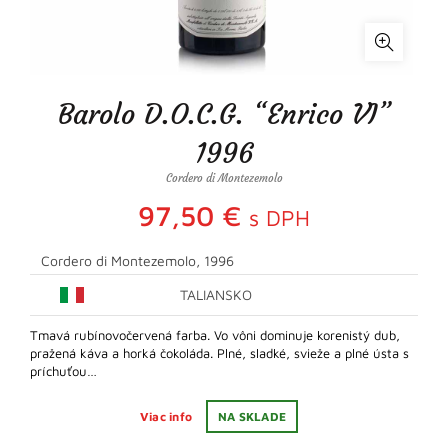
Barolo D.O.C.G. “Enrico VI”
1996
Cordero di Montezemolo
97,50
€
s DPH
Cordero di Montezemolo, 1996
TALIANSKO
Tmavá rubínovočervená farba. Vo vôni dominuje korenistý dub,
pražená káva a horká čokoláda. Plné, sladké, svieže a plné ústa s
príchuťou…
Viac info
NA SKLADE