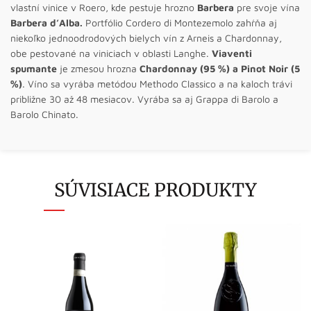
vlastní vinice v Roero, kde pestuje hrozno
Barbera
pre svoje vína
Barbera d’Alba.
Portfólio Cordero di Montezemolo zahŕňa aj
niekoľko jednoodrodových bielych vín z Arneis a Chardonnay,
obe pestované na viniciach v oblasti Langhe.
Viaventi
spumante
je zmesou hrozna
Chardonnay (95 %) a Pinot Noir (5
%)
. Víno sa vyrába metódou Methodo Classico a na kaloch trávi
približne 30 až 48 mesiacov. Vyrába sa aj Grappa di Barolo a
Barolo Chinato.
SÚVISIACE PRODUKTY