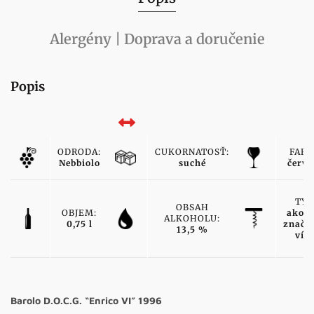
Alergény | Doprava a doručenie
Popis
ODRODA:
CUKORNATOSŤ:
FARB
Nebbiolo
suché
červe
TYP
OBSAH
OBJEM:
akost
ALKOHOLU:
0,75 l
značk
13,5 %
vín
Barolo D.O.C.G. “Enrico VI” 1996