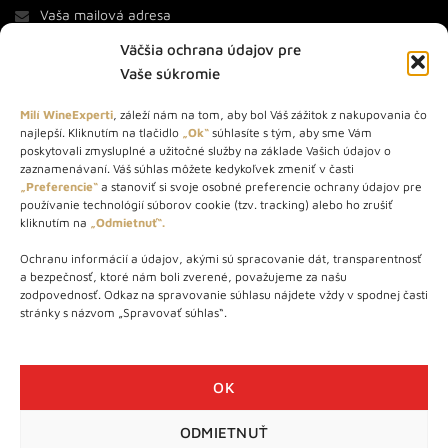
Väčšia ochrana údajov pre
Vaše súkromie
Milí WineExperti
, záleží nám na tom, aby bol Váš zážitok z nakupovania čo
najlepší. Kliknutím na tlačidlo
„Ok“
súhlasíte s tým, aby sme Vám
O NÁS
poskytovali zmysluplné a užitočné služby na základe Vašich údajov o
zaznamenávaní. Váš súhlas môžete kedykoľvek zmeniť v časti
STORE – obchod s vínom a destilátmi od roku 2010. Na našej
„Preferencie“
a stanoviť si svoje osobné preferencie ochrany údajov pre
používanie technológií súborov cookie (tzv. tracking) alebo ho zrušiť
webovej stránke predávame viac ako 1000+ značkových
kliknutím na
„Odmietnuť“.
produktov.
Ochranu informácií a údajov, akými sú spracovanie dát, transparentnosť
Info tel.: +421 917 779 888
a bezpečnosť, ktoré nám boli zverené, považujeme za našu
Vínotéka: +421 917 888 879
zodpovednosť. Odkaz na spravovanie súhlasu nájdete vždy v spodnej časti
stránky s názvom „Spravovať súhlas“.
Vínotéka: Bratislavská 49/B, Bratislava 841 06
Centrála: Na vrátkach 1/N, Bratislava 841 01
OK
ODMIETNUŤ
WineExpert.sk © 2026 | Všetky práva vyhradené | tel: +421 917