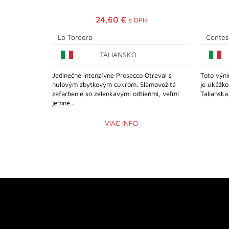
24,60
€
s DPH
La Tordera
Contes
TALIANSKO
Jedinečné intenzívne Prosecco Otreval s
Toto výni
nulovým zbytkovým cukrom. Slamovožlté
je ukážko
zafarbenie so zelenkavými odtieňmi, veľmi
Talianska
jemné...
VIAC INFO