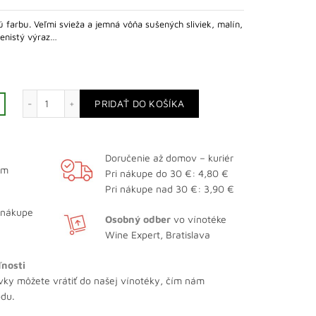
 farbu. Veľmi svieža a jemná vôňa sušených sliviek, malín,
orenistý výraz…
množstvo Barbera d´Alba Funtani Superiore
PRIDAŤ DO KOŠÍKA
Doručenie až domov – kuriér
ám
Pri nákupe do 30 €: 4,80 €
Pri nákupe nad 30 €: 3,90 €
 nákupe
Osobný odber
vo vínotéke
Wine Expert, Bratislava
ľnosti
vky môžete vrátiť do našej vínotéky, čím nám
odu.