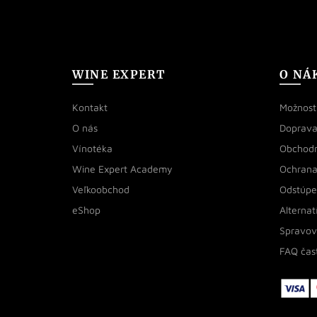
WINE EXPERT
O NÁ
Kontakt
Možnosti
O nás
Doprava
Vínotéka
Obchod
Wine Expert Academy
Ochrana
Veľkoobchod
Odstúpe
eShop
Alternat
Spravov
FAQ čas