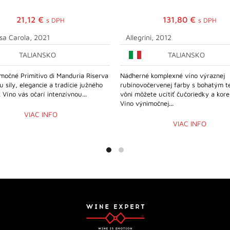
21,12
€
131,80
€
s DPH
s DPH
sa Carola, 2021
Allegrini, 2012
TALIANSKO
TALIANSKO
močné Primitivo di Manduria Riserva
Nádherné komplexné víno výraznej
u sily, elegancie a tradície južného
rubínovočervenej farby s bohatým t
. Víno vás očarí intenzívnou...
vôni môžete ucítiť čučoriedky a kore
Víno výnimočnej...
VIAC INFO
VIAC INFO