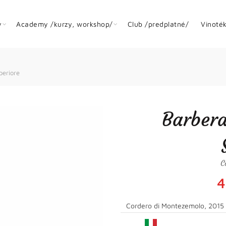
y
Academy /kurzy, workshop/
Club /predplatné/
Vinoté
periore
Barbera
C
4
Cordero di Montezemolo, 2015