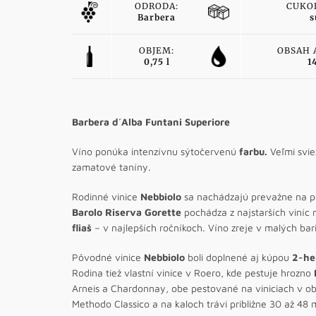
ODRODA:
CUKO
Barbera
s
OBJEM:
OBSAH 
0,75 l
1
Barbera d´Alba Funtani Superiore
Víno ponúka intenzívnu sýtočervenú
farbu.
Veľmi svi
zamatové taníny.
Rodinné vinice
Nebbiolo
sa nachádzajú prevažne na
Barolo Riserva Gorette
pochádza z najstarších viní
fliaš
– v najlepších ročníkoch. Víno zreje v malých ba
Pôvodné vinice
Nebbiolo
boli doplnené aj kúpou
2-he
Rodina tiež vlastní vinice v Roero, kde pestuje hrozno
Arneis a Chardonnay, obe pestované na viniciach v ob
Methodo Classico a na kaloch trávi približne 30 až 48