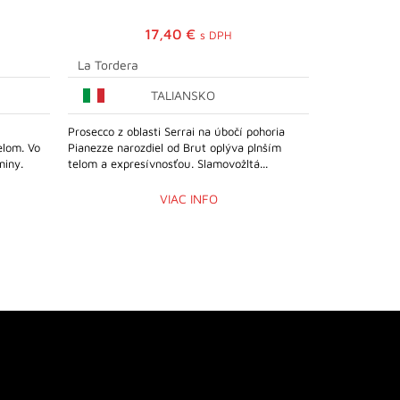
17,40
€
s DPH
La Tordera
La Tordera
TALIANSKO
Prosecco z oblasti Serrai na úbočí pohoria
Plné a extrak
elom. Vo
Pianezze narozdiel od Brut oplýva plnším
maslových hru
niny.
telom a expresívnosťou. Slamovožltá...
s dotykom van
VIAC INFO