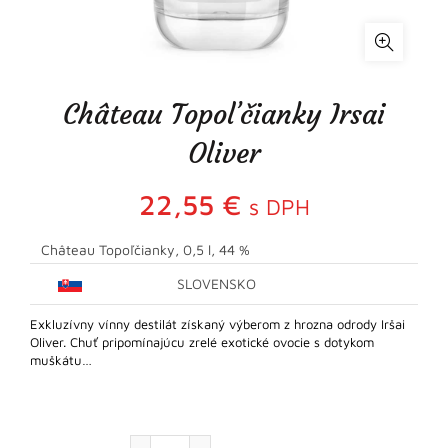
Château Topoľčianky Irsai
Oliver
22,55
€
s DPH
Château Topoľčianky, 0,5 l, 44 %
SLOVENSKO
Exkluzívny vínny destilát získaný výberom z hrozna odrody Iršai
Oliver. Chuť pripomínajúcu zrelé exotické ovocie s dotykom
muškátu…
množstvo Château Topoľčianky Irsai Oliver