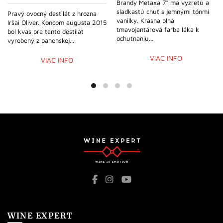
Brandy Metaxa 7* má vyzretú a
sladkastú chuť s jemnými tónmi
Pravý ovocný destilát z hrozna
vanilky. Krásna plná
Iršai Oliver. Koncom augusta 2015
tmavojantárová farba láka k
bol kvas pre tento destilát
ochutnaniu...
vyrobený z panenskej...
VIAC INFO
VIAC INFO
WINE EXPERT