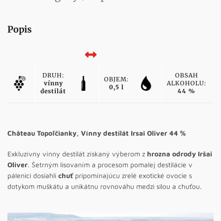
Popis
DRUH:
OBSAH
OBJEM:
vínny
ALKOHOLU:
0,5 l
destilát
44 %
Château Topoľčianky, Vínny destilát Irsai Oliver 44 %
Exkluzívny vínny destilát získaný výberom z
hrozna odrody Iršai
Oliver
. Šetrným lisovaním a procesom pomalej destilácie v
pálenici dosiahli
chuť
pripomínajúcu zrelé exotické ovocie s
dotykom muškátu a unikátnu rovnováhu medzi silou a chuťou.