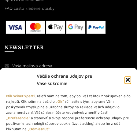
FAQ často kladené otázky
NEWSLETTER
Väčšia ochrana údajov pre
Vaše súkromie
Milí WineExperti
, záleží nám na tom, aby bol Váš zážitok z nakupovania čo
najlepší. Kliknutím na tlačidlo
„Ok“
súhlasíte s tým, aby sme Vám
O NÁS
poskytovali zmysluplné a užitočné služby na základe Vašich údajov o
zaznamenávaní. Váš súhlas môžete kedykoľvek zmeniť v časti
„Preferencie“
a stanoviť si svoje osobné preferencie ochrany údajov pre
STORE – obchod s vínom a destilátmi od roku 2010. Na našej
používanie technológií súborov cookie (tzv. tracking) alebo ho zrušiť
webovej stránke predávame viac ako 1000+ značkových
kliknutím na
„Odmietnuť“.
produktov.