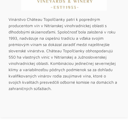
Vinárstvo Château Topoľčianky patrí k popredným
producentom vín v Nitrianskej vinohradníckej oblasti s
dlhodobými skúsenosťami. Spoločnosť bola založená v roku
1993, nadväzuje na úspešnú tradíciu a vďaka svojim
prémiovým vínam sa dokázal zaradiť medzi najelitnejšie
slovenské vinárstva. Château Topoľčianky obhospodarujú
550 ha vlastných viníc v Nitrianskej a Južnoslovenskej
vinohradníckej oblasti. Kombináciou jedinečnej severnejšej
klímy a variabilnosťou pôdnych podmienok sa za dohľadu
kvalifikovaných vinárov rodia zaujímavé vína, ktoré o
svojich kvalitách presvedčili odborné komisie na domácich a
zahraničných súťažiach.