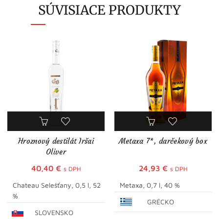
SÚVISIACE PRODUKTY
Hroznový destilát Iršai
Metaxa 7*, darčekový box
Oliver
40,40
€
24,93
€
s DPH
s DPH
Chateau Selešťany, 0,5 l, 52
Metaxa, 0,7 l, 40 %
%
GRÉCKO
SLOVENSKO