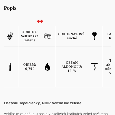
Popis
ODRODA:
CUKORNATOSŤ:
FAR
Veltlínske
suché
bie
zelené
TY
OBSAH
OBJEM:
akos
ALKOHOLU:
0,75 l
odro
12 %
ví
Château Topoľčianky, NOIR Veltlínske zelené
Veltlínske zelené je u nás a v okolitých krajinách veľmi rozšírená