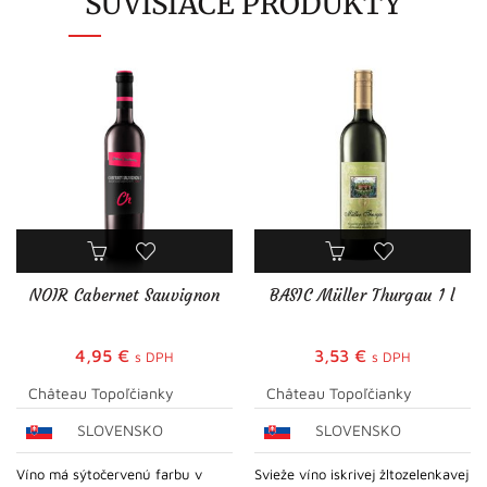
SÚVISIACE PRODUKTY
NOIR Cabernet Sauvignon
BASIC Müller Thurgau 1 l
4,95
€
3,53
€
s DPH
s DPH
Château Topoľčianky
Château Topoľčianky
SLOVENSKO
SLOVENSKO
Víno má sýtočervenú farbu v
Svieže víno iskrivej žltozelenkavej