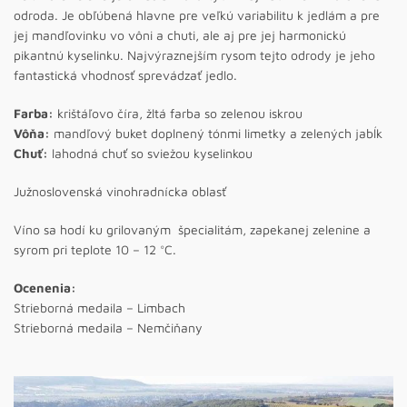
odroda. Je obľúbená hlavne pre veľkú variabilitu k jedlám a pre
jej mandľovinku vo vôni a chuti, ale aj pre jej harmonickú
pikantnú kyselinku. Najvýraznejším rysom tejto odrody je jeho
fantastická vhodnosť sprevádzať jedlo.
Farba:
krištáľovo číra, žltá farba so zelenou iskrou
Vôňa:
mandľový buket doplnený tónmi limetky a zelených jabĺk
Chuť:
lahodná chuť so sviežou kyselinkou
Južnoslovenská vinohradnícka oblasť
Víno sa hodí ku grilovaným špecialitám, zapekanej zelenine a
syrom pri teplote 10 – 12 °C.
Ocenenia:
Strieborná medaila – Limbach
Strieborná medaila – Nemčiňany