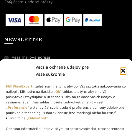
FAQ často kladené otázky
NEWSLETTER
Väčšia ochrana údajov pre
Vaše súkromie
Milí WineExperti
, záleží nám na tom, aby bol Váš zážitok z nakupovania čo
najlepší. Kliknutím na tlačidlo
„Ok“
súhlasíte s tým, aby sme Vám
O NÁS
poskytovali zmysluplné a užitočné služby na základe Vašich údajov o
zaznamenávaní. Váš súhlas môžete kedykoľvek zmeniť v časti
„Preferencie“
a stanoviť si svoje osobné preferencie ochrany údajov pre
STORE – obchod s vínom a destilátmi od roku 2010. Na našej
používanie technológií súborov cookie (tzv. tracking) alebo ho zrušiť
webovej stránke predávame viac ako 1000+ značkových
kliknutím na
„Odmietnuť“.
produktov.
Ochranu informácií a údajov, akými sú spracovanie dát, transparentnosť
Info tel.: +421 917 779 888