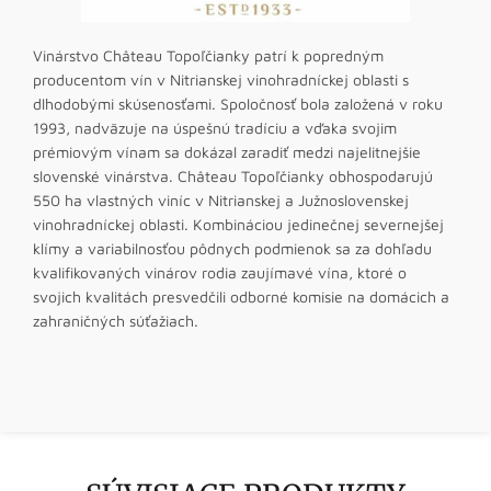
Vinárstvo Château Topoľčianky patrí k popredným
producentom vín v Nitrianskej vinohradníckej oblasti s
dlhodobými skúsenosťami. Spoločnosť bola založená v roku
1993, nadväzuje na úspešnú tradíciu a vďaka svojim
prémiovým vínam sa dokázal zaradiť medzi najelitnejšie
slovenské vinárstva. Château Topoľčianky obhospodarujú
550 ha vlastných viníc v Nitrianskej a Južnoslovenskej
vinohradníckej oblasti. Kombináciou jedinečnej severnejšej
klímy a variabilnosťou pôdnych podmienok sa za dohľadu
kvalifikovaných vinárov rodia zaujímavé vína, ktoré o
svojich kvalitách presvedčili odborné komisie na domácich a
zahraničných súťažiach.