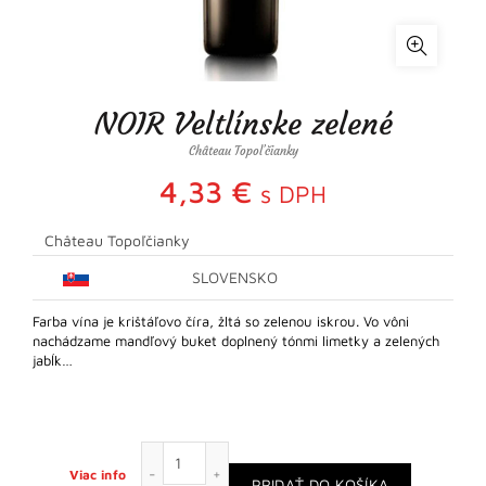
NOIR Veltlínske zelené
Château Topoľčianky
4,33
€
s DPH
Château Topoľčianky
SLOVENSKO
Farba vína je krištáľovo číra, žltá so zelenou iskrou. Vo vôni
nachádzame mandľový buket doplnený tónmi limetky a zelených
jabĺk…
množstvo NOIR Veltlínske zelené
Viac info
PRIDAŤ DO KOŠÍKA