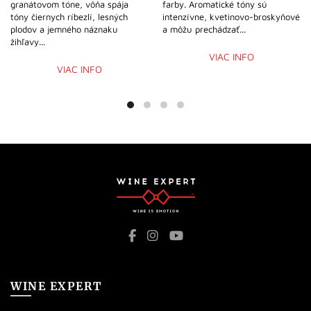
granátovom tóne, vôňa spája
farby. Aromatické tóny sú
tóny čiernych ríbezlí, lesných
intenzívne, kvetinovo-broskyňové
plodov a jemného náznaku
a môžu prechádzať...
žihľavy...
VIAC INFO
VIAC INFO
WINE EXPERT