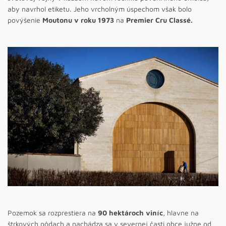
aby navrhol etiketu. Jeho vrcholným úspechom však bolo
povýšenie
Moutonu v roku 1973
na
Premier Cru Classé.
Pozemok sa rozprestiera na
90 hektároch viníc
, hlavne na
štrkových pôdach a nachádza sa v severnej časti obce južne od