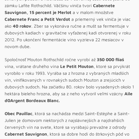
zámku Lafite Rothschild. Väčšinu viniča tvorí
Cabernete
Sauvignon, 15 percent je Merlot
a v malom množstve
Cabernete Franc a Petit Verdot
a priemerný vek viniča je viac
ako
40 rokov
. Zber sa vykonáva ručne a mušt sa fermentuje v
dubových kadiach v gravitačne vyťaženej kadi otvorenej v roku
2012. Po ukončení fermentácie víno vyzrieva 22 mesiacov v
novom dube.
Spoločnosť Mouton Rothschild ročne vyrobí až
350 000 fliaš
vína, vrátane druhého vína
Le Petit Mouton
, ktoré sa prvýkrát
vyrobilo v roku 1993. Vyrába sa z hrozna z vybraných mladších
vín, vinifikovaných v rovnakých sudoch Mouton a zrejúcich v
dubových sudoch. Na začiatku 80. rokov bolo vysadených okolo 1
hektára bieleho hrozna, aby sa z neho vytvoril veľmi vzácny
Aile
d0Argent Bordeaux Blanc.
Obec Pauillac
, ktorá sa nachádza medzi Saint-Estèphe a Saint-
Julien je domovom niektorých z najslávnejších a najdrahších
červených vín na svete, ktoré sa vyrábajú prevažne z odrody
Cabernet Sauvignon
, ktorá sa dobre hodí do štrkových pôd vo