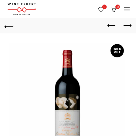
0
0
SOLD
OUT