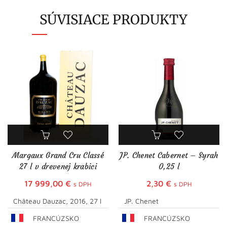
SÚVISIACE PRODUKTY
Margaux Grand Cru Classé
JP. Chenet Cabernet – Syrah
27 l v drevenej krabici
0,25 l
17 999,00
€
2,30
€
s DPH
s DPH
Château Dauzac, 2016, 27 l
JP. Chenet
FRANCÚZSKO
FRANCÚZSKO