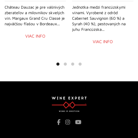
Château Dauzac je pre vášnivých
Jednotka medzi francúzskymi
zberateľov a milovníkov skvelých
vínami. Vyrobené z odrôd
vín. Margaux Grand Cru Classé je
Cabernet Sauvignon (60 %) a
najväčšou fľašou v Bordeaux...
Syrah (40 %), pestovaných na
juhu Francúzska...
VIAC INFO
VIAC INFO