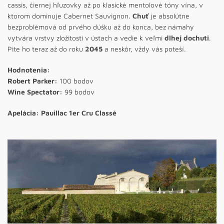
cassis, čiernej hľuzovky až po klasické mentolové tóny vína, v
ktorom dominuje Cabernet Sauvignon.
Chuť
je absolútne
bezproblémová od prvého dúšku až do konca, bez námahy
vytvára vrstvy zložitosti v ústach a vedie k veľmi
dlhej dochuti
.
Pite ho teraz až do roku
2045
a neskôr, vždy vás poteší.
Hodnotenia:
Robert Parker:
100 bodov
Wine Spectator:
99 bodov
Apelácia: Pauillac 1er Cru Classé