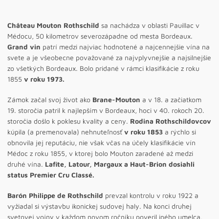
Château Mouton Rothschild
sa nachádza v oblasti Pauillac v
Médocu, 50 kilometrov severozápadne od mesta Bordeaux.
Grand vin
patrí medzi najviac hodnotené a najcennejšie vína na
svete a je všeobecne považované za najvplyvnejšie a najsilnejšie
zo všetkých Bordeaux. Bolo pridané v rámci klasifikácie z roku
1855
v roku 1973.
Zámok začal svoj život ako
Brane-Mouton
a v 18. a začiatkom
19. storočia patril k najlepším v Bordeaux, hoci v 40. rokoch 20.
storočia došlo k poklesu kvality a ceny.
Rodina Rothschildovcov
kúpila (a premenovala) nehnuteľnosť
v roku 1853
a rýchlo si
obnovila jej reputáciu, nie však včas na účely klasifikácie vín
Médoc z roku 1855, v ktorej bolo Mouton zaradené až medzi
druhé vína.
Lafite, Latour, Margaux a Haut-Brion dosiahli
status Premier Cru Classé.
Barón Philippe de Rothschild
prevzal kontrolu v roku 1922 a
vyžiadal si výstavbu ikonickej sudovej haly. Na konci druhej
svetovej vojny v každom novom ročníku poveril iného umelca,