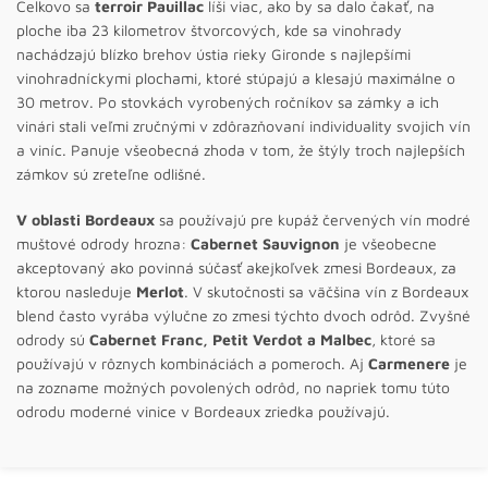
Celkovo sa
terroir Pauillac
líši viac, ako by sa dalo čakať, na
ploche iba 23 kilometrov štvorcových, kde sa vinohrady
nachádzajú blízko brehov ústia rieky Gironde s najlepšími
vinohradníckymi plochami, ktoré stúpajú a klesajú maximálne o
30 metrov. Po stovkách vyrobených ročníkov sa zámky a ich
vinári stali veľmi zručnými v zdôrazňovaní individuality svojich vín
a viníc. Panuje všeobecná zhoda v tom, že štýly troch najlepších
zámkov sú zreteľne odlišné.
V oblasti Bordeaux
sa používajú pre kupáž červených vín modré
muštové odrody hrozna:
Cabernet Sauvignon
je všeobecne
akceptovaný ako povinná súčasť akejkoľvek zmesi Bordeaux, za
ktorou nasleduje
Merlot
. V skutočnosti sa väčšina vín z Bordeaux
blend často vyrába výlučne zo zmesi týchto dvoch odrôd. Zvyšné
odrody sú
Cabernet Franc, Petit Verdot a Malbec
, ktoré sa
používajú v rôznych kombináciách a pomeroch. Aj
Carmenere
je
na zozname možných povolených odrôd, no napriek tomu túto
odrodu moderné vinice v Bordeaux zriedka používajú.