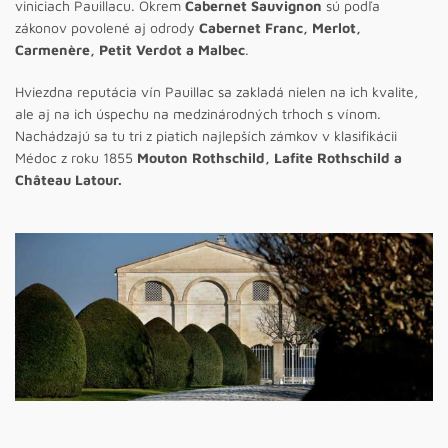
viniciach Pauillacu. Okrem
Cabernet Sauvignon
sú podľa
zákonov povolené aj odrody
Cabernet Franc, Merlot,
Carmenère, Petit Verdot a Malbec
.
Hviezdna reputácia vín Pauillac sa zakladá nielen na ich kvalite,
ale aj na ich úspechu na medzinárodných trhoch s vínom.
Nachádzajú sa tu tri z piatich najlepších zámkov v klasifikácii
Médoc z roku 1855
Mouton Rothschild, Lafite Rothschild a
Château Latour.