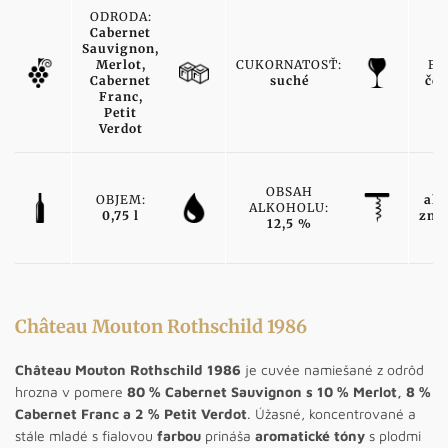
ODRODA:
Cabernet
Sauvignon,
Merlot,
CUKORNATOSŤ:
FA
Cabernet
suché
čer
Franc,
Petit
Verdot
T
OBSAH
OBJEM:
ako
ALKOHOLU:
0,75 l
zna
12,5 %
v
Château Mouton Rothschild 1986
Château Mouton Rothschild 1986
je cuvée namiešané z odrôd
hrozna v pomere
80 % Cabernet Sauvignon s 10 % Merlot, 8 %
Cabernet Franc a 2 % Petit Verdot
. Úžasné, koncentrované a
stále mladé s fialovou
farbou
prináša
aromatické tóny
s plodmi