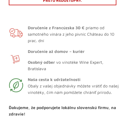
PRETO NEDOSTUPNÝ.
Doručenie z Francúzska 30 €
priamo od
samotného vinára z jeho pivníc Château do 10
prac. dní
Doručenie až domov – kuriér
Osobný odber
vo vínotéke Wine Expert,
Bratislava
Naša cesta k udržateľnosti
Obaly z vašej objednávky môžete vrátiť do našej
vínotéky, čím nám pomôžete chrániť prírodu.
Ďakujeme, že podporujete lokálnu slovenskú firmu, na
zdravie!